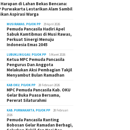
Harapan di Lahan Bekas Bencana:
 Purwakarta Lestarikan Alam Sambil
ikan Aspirasi Warga
MUSIRAWAS
,
POJOK PP
29 April 2026
Pemuda Pancasila Hadiri Apel
Sabuk Kamtibmas di Musi Rawas,
Perkuat Sinergi Menuju
Indonesia Emas 2045
LUBUKLINGGAU
,
POJOK PP
5 Maret 2026
Ketua MPC Pemuda Pancasila
Pengurus Dan Anggota
Melakukan Aksi Pembagian Takjil
Menyambut Bulan Ramadhan
KAB OKU
,
POJOK PP
28 Februari 2026
MPC Pemuda Pancasila Kab. OKU
Gelar Buka Puasa Bersama,
Pererat Silaturahmi
KAB. PURWAKARTA
,
POJOK PP
28 Februari
2026
Pemuda Pancasila Ranting
Bobosan Gelar Ramadan Berbagi,