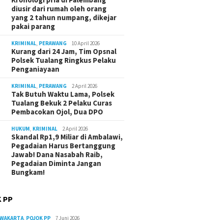
diusir dari rumah oleh orang
yang 2 tahun numpang, dikejar
pakai parang
KRIMINAL
,
PERAWANG
10 April 2026
Kurang dari 24 Jam, Tim Opsnal
Polsek Tualang Ringkus Pelaku
Penganiayaan
KRIMINAL
,
PERAWANG
2 April 2026
Tak Butuh Waktu Lama, Polsek
Tualang Bekuk 2 Pelaku Curas
Pembacokan Ojol, Dua DPO
HUKUM
,
KRIMINAL
2 April 2026
Skandal Rp1,9 Miliar di Ambalawi,
Pegadaian Harus Bertanggung
Jawab! Dana Nasabah Raib,
Pegadaian Diminta Jangan
Bungkam!
 PP
RWAKARTA
,
POJOK PP
7 Juni 2026