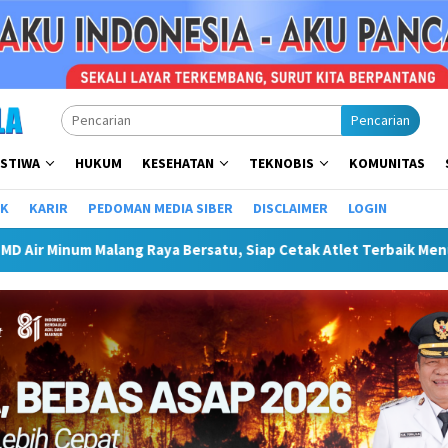
Pencarian
ISTIWA
HUKUM
KESEHATAN
TEKNOBIS
KOMUNITAS
IK
KARIR
PEDOMAN MEDIA SIBER
DISCLAIMER
LOGIN
Raya Bersatu, Siap Cetak Atlet Terbaik Menuju PORPAMNAS IX 20