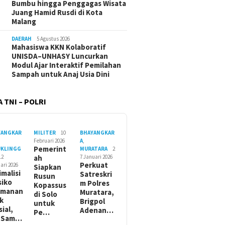
Bumbu hingga Penggagas Wisata
Juang Hamid Rusdi di Kota
Malang
DAERAH
5 Agustus 2026
Mahasiswa KKN Kolaboratif
UNISDA–UNHASY Luncurkan
Modul Ajar Interaktif Pemilahan
Sampah untuk Anaj Usia Dini
 TNI – POLRI
YANGKAR
MILITER
10
BHAYANGKAR
Februari 2026
A
,
Pemerint
UKLINGG
MURATARA
2
12
ah
7 Januari 2026
Perkuat
ari 2026
Siapkan
imalisi
Satreskri
Rusun
siko
m Polres
Kopassus
amanan
Muratara,
di Solo
ik
Brigpol
untuk
sial,
Adenan…
Pe…
t Sam…