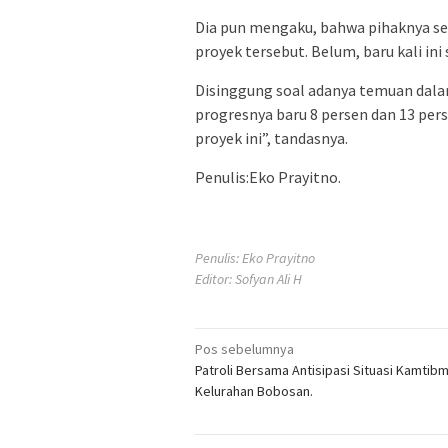
Dia pun mengaku, bahwa pihaknya se
proyek tersebut. Belum, baru kali ini
Disinggung soal adanya temuan dala
progresnya baru 8 persen dan 13 pe
proyek ini”, tandasnya.
Penulis:Eko Prayitno.
Penulis: Eko Prayitno
Editor: Sofyan Ali H
Navigasi
Pos sebelumnya
Patroli Bersama Antisipasi Situasi Kamtib
pos
Kelurahan Bobosan.