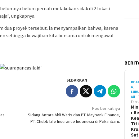
belumnya belum pernah melakukan sidak di 2 lokasi
 saja”, ungkapnya.
m dua proyek tersebut. Ia menyampaikan bahwa, karena
rsen sehingga kewajiban kita bersama untuk mengawal
BERITA
SEBARKAN
BHA
A
,
LUB
AU
Febru
Min
Pos berikutnya
r Ri
mas
Sidang Antara Ahli Waris dan PT. Maybank Finance,
Ke
PT. Chubb Life Insurance Indonesia di Pekanbaru.
Tit
Kru
Sa