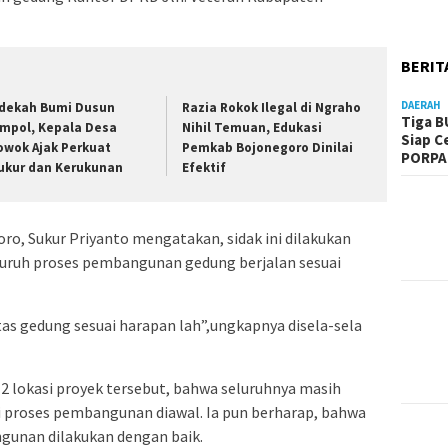
BERIT
DAERAH
dekah Bumi Dusun
Razia Rokok Ilegal di Ngraho
Tiga B
mpol, Kepala Desa
Nihil Temuan, Edukasi
Siap C
owok Ajak Perkuat
Pemkab Bojonegoro Dinilai
PORPA
ukur dan Kerukunan
Efektif
o, Sukur Priyanto mengatakan, sidak ini dilakukan
luruh proses pembangunan gedung berjalan sesuai
as gedung sesuai harapan lah”,ungkapnya disela-sela
i 2 lokasi proyek tersebut, bahwa seluruhnya masih
ai proses pembangunan diawal. Ia pun berharap, bahwa
ngunan dilakukan dengan baik.