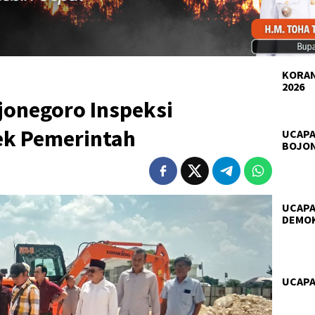
KORAN
2026
jonegoro Inspeksi
ek Pemerintah
UCAPA
BOJO
UCAPA
DEMO
UCAPA