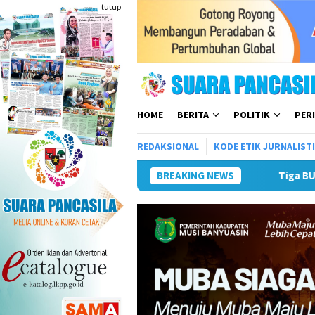
Loncat
tutup
ke
konten
HOME
BERITA
POLITIK
PER
REDAKSIONAL
KODE ETIK JURNALIST
BREAKING NEWS
Tiga BUMD Air Minum Malang 