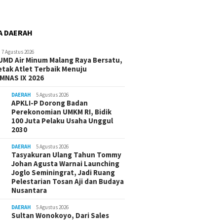
A DAERAH
7 Agustus 2026
UMD Air Minum Malang Raya Bersatu,
etak Atlet Terbaik Menuju
MNAS IX 2026
DAERAH
5 Agustus 2026
APKLI-P Dorong Badan
Perekonomian UMKM RI, Bidik
100 Juta Pelaku Usaha Unggul
2030
DAERAH
5 Agustus 2026
Tasyakuran Ulang Tahun Tommy
Johan Agusta Warnai Launching
Joglo Seminingrat, Jadi Ruang
Pelestarian Tosan Aji dan Budaya
Nusantara
DAERAH
5 Agustus 2026
Sultan Wonokoyo, Dari Sales