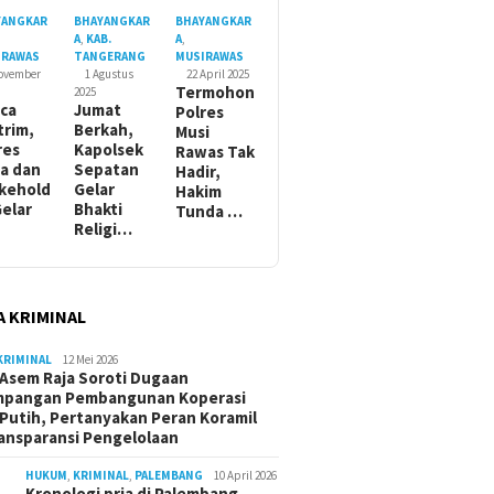
YANGKAR
BHAYANGKAR
BHAYANGKAR
A
,
KAB.
A
,
IRAWAS
TANGERANG
MUSIRAWAS
November
1 Agustus
22 April 2025
Termohon
2025
ca
Jumat
Polres
trim,
Berkah,
Musi
res
Kapolsek
Rawas Tak
a dan
Sepatan
Hadir,
kehold
Gelar
Hakim
Gelar
Bhakti
Tunda …
Religi…
A KRIMINAL
KRIMINAL
12 Mei 2026
Asem Raja Soroti Dugaan
mpangan Pembangunan Koperasi
Putih, Pertanyakan Peran Koramil
ansparansi Pengelolaan
HUKUM
,
KRIMINAL
,
PALEMBANG
10 April 2026
Kronologi pria di Palembang