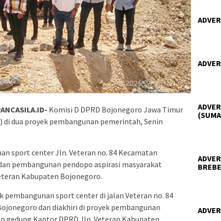
ADVER
ADVER
ADVER
ANCASILA.ID-
Komisi D DPRD Bojonegoro Jawa Timur
(SUMA
) di dua proyek pembangunan pemerintah, Senin
an sport center Jln. Veteran no. 84 Kecamatan
ADVER
dan pembangunan pendopo aspirasi masyarakat
BREBE
eteran Kabupaten Bojonegoro.
yek pembangunan sport center di jalan Veteran no. 84
jonegoro dan diakhiri di proyek pembangunan
ADVER
an gedung Kantor DPRD Jln. Veteran Kabupaten