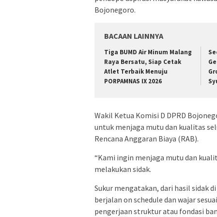
Bojonegoro.
BACAAN LAINNYA
Tiga BUMD Air Minum Malang
Se
Raya Bersatu, Siap Cetak
Ge
Atlet Terbaik Menuju
Gr
PORPAMNAS IX 2026
Sy
Wakil Ketua Komisi D DPRD Bojonegor
untuk menjaga mutu dan kualitas se
Rencana Anggaran Biaya (RAB).
“Kami ingin menjaga mutu dan kualit
melakukan sidak.
Sukur mengatakan, dari hasil sidak d
berjalan on schedule dan wajar sesu
pengerjaan struktur atau fondasi ba