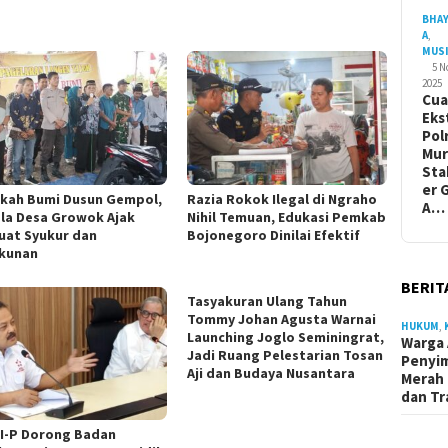
BHA
A
,
MUS
5 
2025
Cua
Eks
Pol
Mur
Sta
er 
kah Bumi Dusun Gempol,
Razia Rokok Ilegal di Ngraho
A…
la Desa Growok Ajak
Nihil Temuan, Edukasi Pemkab
uat Syukur dan
Bojonegoro Dinilai Efektif
kunan
BERIT
Tasyakuran Ulang Tahun
Tommy Johan Agusta Warnai
HUKUM
,
Launching Joglo Seminingrat,
Warga 
Jadi Ruang Pelestarian Tosan
Penyi
Aji dan Budaya Nusantara
Merah 
dan Tr
I-P Dorong Badan