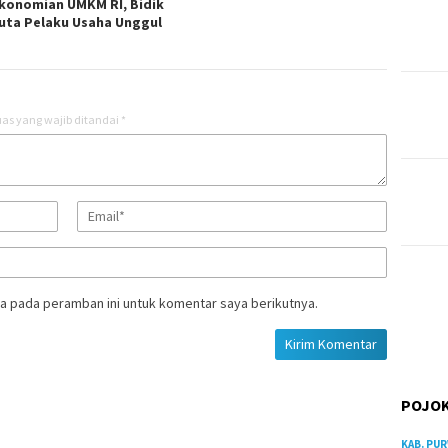
konomian UMKM RI, Bidik
Juta Pelaku Usaha Unggul
as yang wajib ditandai
*
a pada peramban ini untuk komentar saya berikutnya.
POJOK
KAB. PU