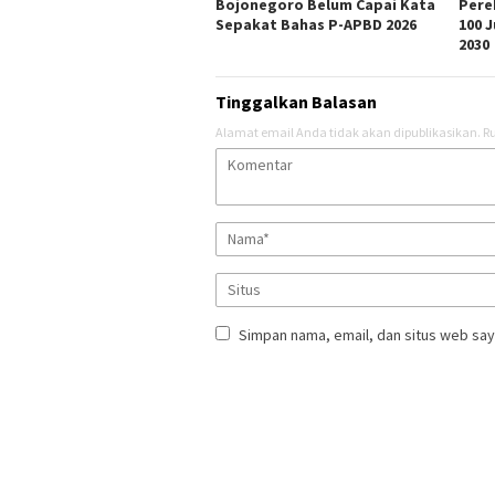
Bojonegoro Belum Capai Kata
Pere
Sepakat Bahas P-APBD 2026
100 
2030
Tinggalkan Balasan
Alamat email Anda tidak akan dipublikasikan.
Ru
Simpan nama, email, dan situs web say