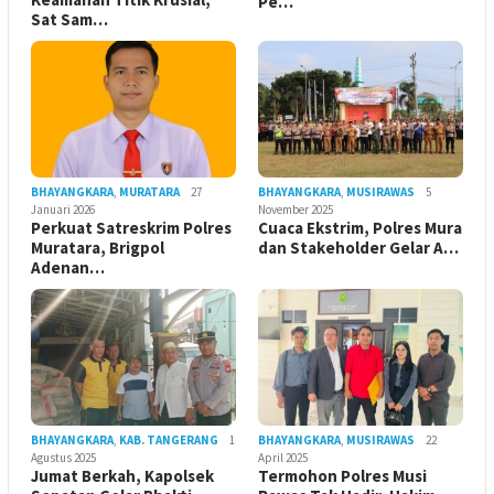
Pe…
Sat Sam…
BHAYANGKARA
,
MURATARA
27
BHAYANGKARA
,
MUSIRAWAS
5
Januari 2026
November 2025
Perkuat Satreskrim Polres
Cuaca Ekstrim, Polres Mura
Muratara, Brigpol
dan Stakeholder Gelar A…
Adenan…
BHAYANGKARA
,
KAB. TANGERANG
1
BHAYANGKARA
,
MUSIRAWAS
22
Agustus 2025
April 2025
Jumat Berkah, Kapolsek
Termohon Polres Musi