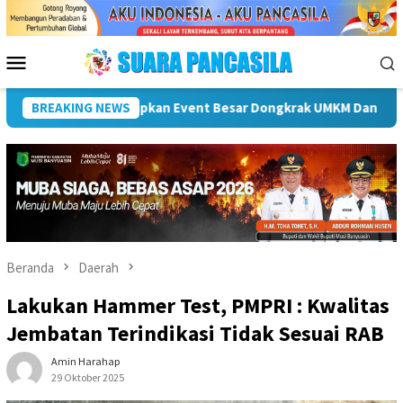
Loncat
ke
konten
Menu
Mobile
BREAKING NEWS
Plt Bupati Hendri Dukung Percepatan Penyaluran DAK Fisik
Beranda
Daerah
Lakukan Hammer Test, PMPRI : Kwalitas
Jembatan Terindikasi Tidak Sesuai RAB
Amin Harahap
29 Oktober 2025