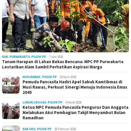
KAB. PURWAKARTA
,
POJOK PP
7 Juni 2026
Tanam Harapan di Lahan Bekas Bencana: MPC PP Purwakarta
Lestarikan Alam Sambil Perhatikan Aspirasi Warga
MUSIRAWAS
,
POJOK PP
29 April 2026
Pemuda Pancasila Hadiri Apel Sabuk Kamtibmas di
Musi Rawas, Perkuat Sinergi Menuju Indonesia Emas
2045
LUBUKLINGGAU
,
POJOK PP
5 Maret 2026
Ketua MPC Pemuda Pancasila Pengurus Dan Anggota
Melakukan Aksi Pembagian Takjil Menyambut Bulan
Ramadhan
KAB OKU
,
POJOK PP
28 Februari 2026