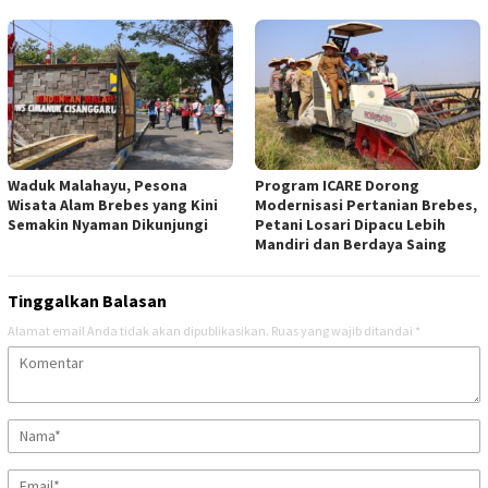
Waduk Malahayu, Pesona
Program ICARE Dorong
Wisata Alam Brebes yang Kini
Modernisasi Pertanian Brebes,
Semakin Nyaman Dikunjungi
Petani Losari Dipacu Lebih
Mandiri dan Berdaya Saing
Tinggalkan Balasan
Alamat email Anda tidak akan dipublikasikan.
Ruas yang wajib ditandai
*