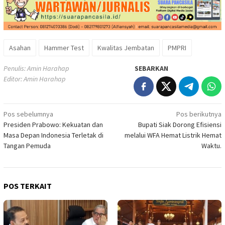
Asahan
Hammer Test
Kwalitas Jembatan
PMPRI
Penulis: Amin Harahap
SEBARKAN
Editor: Amin Harahap
Navigasi
Pos sebelumnya
Pos berikutnya
Presiden Prabowo: Kekuatan dan
Bupati Siak Dorong Efisiensi
pos
Masa Depan Indonesia Terletak di
melalui WFA Hemat Listrik Hemat
Tangan Pemuda
Waktu.
POS TERKAIT