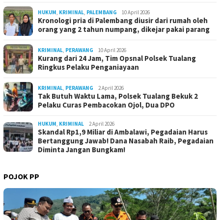
HUKUM
,
KRIMINAL
,
PALEMBANG
10 April 2026
Kronologi pria di Palembang diusir dari rumah oleh
orang yang 2 tahun numpang, dikejar pakai parang
KRIMINAL
,
PERAWANG
10 April 2026
Kurang dari 24 Jam, Tim Opsnal Polsek Tualang
Ringkus Pelaku Penganiayaan
KRIMINAL
,
PERAWANG
2 April 2026
Tak Butuh Waktu Lama, Polsek Tualang Bekuk 2
Pelaku Curas Pembacokan Ojol, Dua DPO
HUKUM
,
KRIMINAL
2 April 2026
Skandal Rp1,9 Miliar di Ambalawi, Pegadaian Harus
Bertanggung Jawab! Dana Nasabah Raib, Pegadaian
Diminta Jangan Bungkam!
POJOK PP