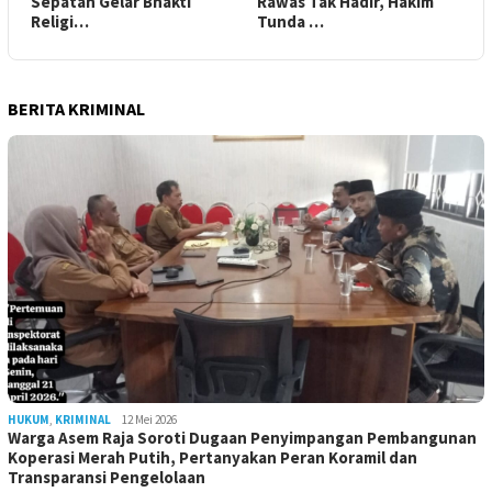
Sepatan Gelar Bhakti
Rawas Tak Hadir, Hakim
Religi…
Tunda …
BERITA KRIMINAL
HUKUM
,
KRIMINAL
12 Mei 2026
Warga Asem Raja Soroti Dugaan Penyimpangan Pembangunan
Koperasi Merah Putih, Pertanyakan Peran Koramil dan
Transparansi Pengelolaan