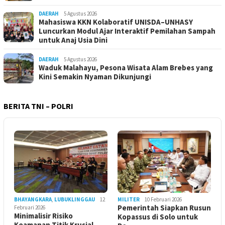
DAERAH
5 Agustus 2026
Mahasiswa KKN Kolaboratif UNISDA–UNHASY
Luncurkan Modul Ajar Interaktif Pemilahan Sampah
untuk Anaj Usia Dini
DAERAH
5 Agustus 2026
Waduk Malahayu, Pesona Wisata Alam Brebes yang
Kini Semakin Nyaman Dikunjungi
BERITA TNI – POLRI
BHAYANGKARA
,
LUBUKLINGGAU
12
MILITER
10 Februari 2026
Pemerintah Siapkan Rusun
Februari 2026
Minimalisir Risiko
Kopassus di Solo untuk
Keamanan Titik Krusial,