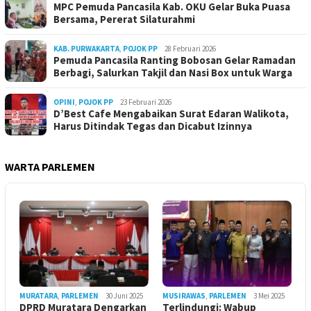
MPC Pemuda Pancasila Kab. OKU Gelar Buka Puasa
Bersama, Pererat Silaturahmi
KAB. PURWAKARTA
,
POJOK PP
28 Februari 2026
Pemuda Pancasila Ranting Bobosan Gelar Ramadan
Berbagi, Salurkan Takjil dan Nasi Box untuk Warga
OPINI
,
POJOK PP
23 Februari 2026
D’Best Cafe Mengabaikan Surat Edaran Walikota,
Harus Ditindak Tegas dan Dicabut Izinnya
WARTA PARLEMEN
MURATARA
,
PARLEMEN
30 Juni 2025
MUSIRAWAS
,
PARLEMEN
3 Mei 2025
DPRD Muratara Dengarkan
Terlindungi: Wabup