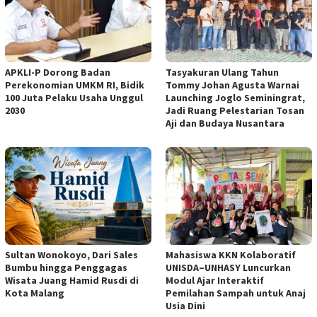
APKLI-P Dorong Badan
Tasyakuran Ulang Tahun
Perekonomian UMKM RI, Bidik
Tommy Johan Agusta Warnai
100 Juta Pelaku Usaha Unggul
Launching Joglo Seminingrat,
2030
Jadi Ruang Pelestarian Tosan
Aji dan Budaya Nusantara
Sultan Wonokoyo, Dari Sales
Mahasiswa KKN Kolaboratif
Bumbu hingga Penggagas
UNISDA–UNHASY Luncurkan
Wisata Juang Hamid Rusdi di
Modul Ajar Interaktif
Kota Malang
Pemilahan Sampah untuk Anaj
Usia Dini