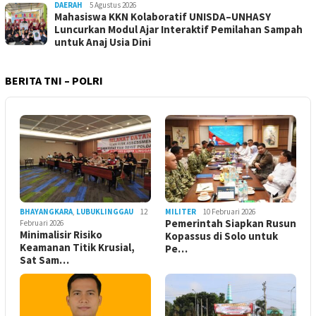
DAERAH
5 Agustus 2026
Mahasiswa KKN Kolaboratif UNISDA–UNHASY
Luncurkan Modul Ajar Interaktif Pemilahan Sampah
untuk Anaj Usia Dini
BERITA TNI – POLRI
BHAYANGKARA
,
LUBUKLINGGAU
12
MILITER
10 Februari 2026
Pemerintah Siapkan Rusun
Februari 2026
Minimalisir Risiko
Kopassus di Solo untuk
Keamanan Titik Krusial,
Pe…
Sat Sam…