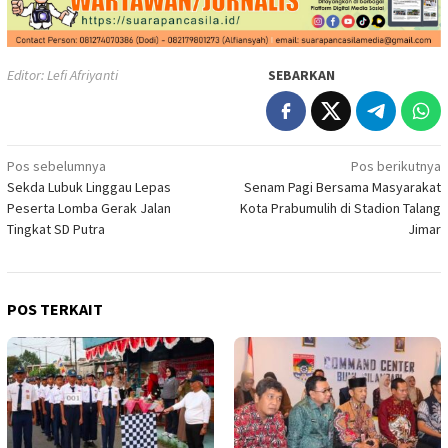
Editor: Lefi Afriyanti
SEBARKAN
Navigasi
Pos sebelumnya
Pos berikutnya
Sekda Lubuk Linggau Lepas
Senam Pagi Bersama Masyarakat
pos
Peserta Lomba Gerak Jalan
Kota Prabumulih di Stadion Talang
Tingkat SD Putra
Jimar
POS TERKAIT