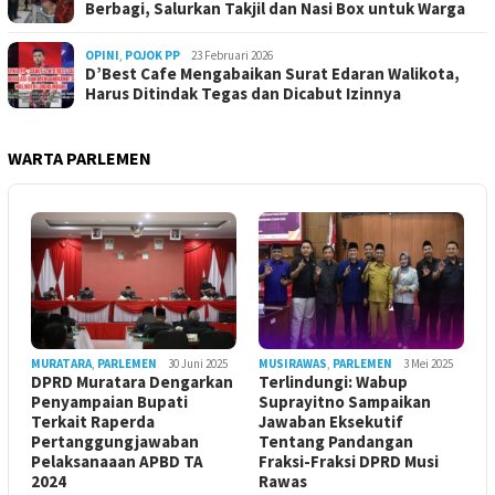
Berbagi, Salurkan Takjil dan Nasi Box untuk Warga
OPINI
,
POJOK PP
23 Februari 2026
D’Best Cafe Mengabaikan Surat Edaran Walikota,
Harus Ditindak Tegas dan Dicabut Izinnya
WARTA PARLEMEN
MURATARA
,
PARLEMEN
30 Juni 2025
MUSIRAWAS
,
PARLEMEN
3 Mei 2025
DPRD Muratara Dengarkan
Terlindungi: Wabup
Penyampaian Bupati
Suprayitno Sampaikan
Terkait Raperda
Jawaban Eksekutif
Pertanggungjawaban
Tentang Pandangan
Pelaksanaaan APBD TA
Fraksi-Fraksi DPRD Musi
2024
Rawas