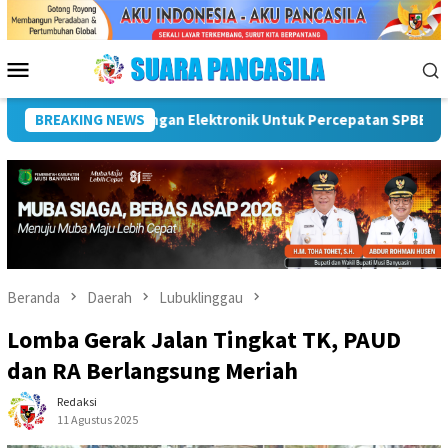
Loncat
ke
konten
Menu
Mobile
BREAKING NEWS
Dorong UMKM Naik Kelas, Ratu Dewa Tekankan Pentingnya AI
Beranda
Daerah
Lubuklinggau
Lomba Gerak Jalan Tingkat TK, PAUD
dan RA Berlangsung Meriah
Redaksi
11 Agustus 2025