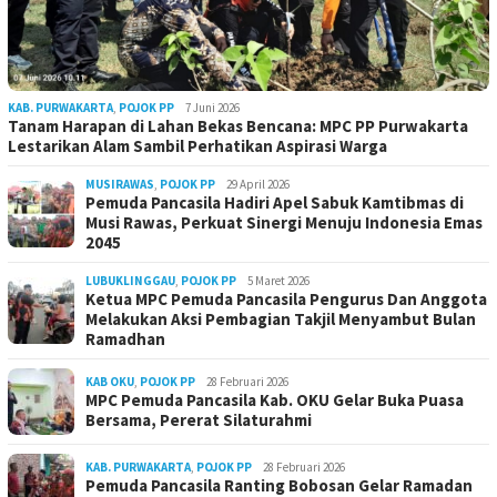
KAB. PURWAKARTA
,
POJOK PP
7 Juni 2026
Tanam Harapan di Lahan Bekas Bencana: MPC PP Purwakarta
Lestarikan Alam Sambil Perhatikan Aspirasi Warga
MUSIRAWAS
,
POJOK PP
29 April 2026
Pemuda Pancasila Hadiri Apel Sabuk Kamtibmas di
Musi Rawas, Perkuat Sinergi Menuju Indonesia Emas
2045
LUBUKLINGGAU
,
POJOK PP
5 Maret 2026
Ketua MPC Pemuda Pancasila Pengurus Dan Anggota
Melakukan Aksi Pembagian Takjil Menyambut Bulan
Ramadhan
KAB OKU
,
POJOK PP
28 Februari 2026
MPC Pemuda Pancasila Kab. OKU Gelar Buka Puasa
Bersama, Pererat Silaturahmi
KAB. PURWAKARTA
,
POJOK PP
28 Februari 2026
Pemuda Pancasila Ranting Bobosan Gelar Ramadan