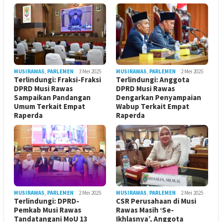
MUSIRAWAS
,
PARLEMEN
3 Mei 2025
MUSIRAWAS
,
PARLEMEN
2 Mei 2025
Terlindungi: Fraksi-Fraksi
Terlindungi: Anggota
DPRD Musi Rawas
DPRD Musi Rawas
Sampaikan Pandangan
Dengarkan Penyampaian
Umum Terkait Empat
Wabup Terkait Empat
Raperda
Raperda
MUSIRAWAS
,
PARLEMEN
2 Mei 2025
MUSIRAWAS
,
PARLEMEN
2 Mei 2025
Terlindungi: DPRD-
CSR Perusahaan di Musi
Pemkab Musi Rawas
Rawas Masih ‘Se-
Tandatangani MoU 13
Ikhlasnya’, Anggota