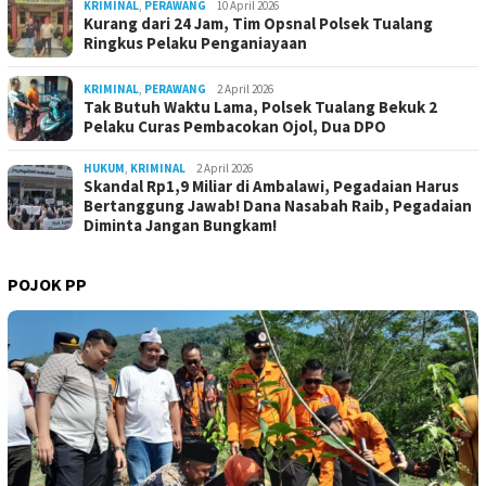
KRIMINAL
,
PERAWANG
10 April 2026
Kurang dari 24 Jam, Tim Opsnal Polsek Tualang
Ringkus Pelaku Penganiayaan
KRIMINAL
,
PERAWANG
2 April 2026
Tak Butuh Waktu Lama, Polsek Tualang Bekuk 2
Pelaku Curas Pembacokan Ojol, Dua DPO
HUKUM
,
KRIMINAL
2 April 2026
Skandal Rp1,9 Miliar di Ambalawi, Pegadaian Harus
Bertanggung Jawab! Dana Nasabah Raib, Pegadaian
Diminta Jangan Bungkam!
POJOK PP