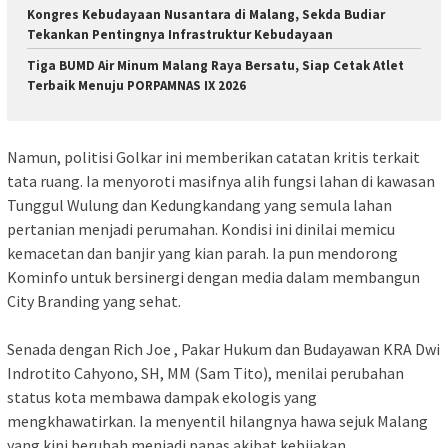
Kongres Kebudayaan Nusantara di Malang, Sekda Budiar
Tekankan Pentingnya Infrastruktur Kebudayaan
Tiga BUMD Air Minum Malang Raya Bersatu, Siap Cetak Atlet
Terbaik Menuju PORPAMNAS IX 2026
​Namun, politisi Golkar ini memberikan catatan kritis terkait
tata ruang. Ia menyoroti masifnya alih fungsi lahan di kawasan
Tunggul Wulung dan Kedungkandang yang semula lahan
pertanian menjadi perumahan. Kondisi ini dinilai memicu
kemacetan dan banjir yang kian parah. Ia pun mendorong
Kominfo untuk bersinergi dengan media dalam membangun
City Branding yang sehat.
​Senada dengan Rich Joe , Pakar Hukum dan Budayawan KRA Dwi
Indrotito Cahyono, SH, MM (Sam Tito), menilai perubahan
status kota membawa dampak ekologis yang
mengkhawatirkan. Ia menyentil hilangnya hawa sejuk Malang
yang kini berubah menjadi panas akibat kebijakan