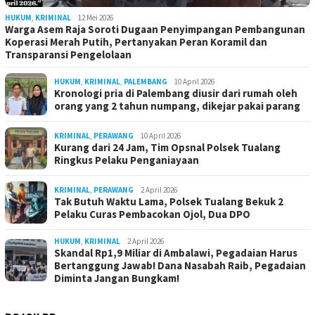
HUKUM
,
KRIMINAL
12 Mei 2026
Warga Asem Raja Soroti Dugaan Penyimpangan Pembangunan
Koperasi Merah Putih, Pertanyakan Peran Koramil dan
Transparansi Pengelolaan
HUKUM
,
KRIMINAL
,
PALEMBANG
10 April 2026
Kronologi pria di Palembang diusir dari rumah oleh
orang yang 2 tahun numpang, dikejar pakai parang
KRIMINAL
,
PERAWANG
10 April 2026
Kurang dari 24 Jam, Tim Opsnal Polsek Tualang
Ringkus Pelaku Penganiayaan
KRIMINAL
,
PERAWANG
2 April 2026
Tak Butuh Waktu Lama, Polsek Tualang Bekuk 2
Pelaku Curas Pembacokan Ojol, Dua DPO
HUKUM
,
KRIMINAL
2 April 2026
Skandal Rp1,9 Miliar di Ambalawi, Pegadaian Harus
Bertanggung Jawab! Dana Nasabah Raib, Pegadaian
Diminta Jangan Bungkam!