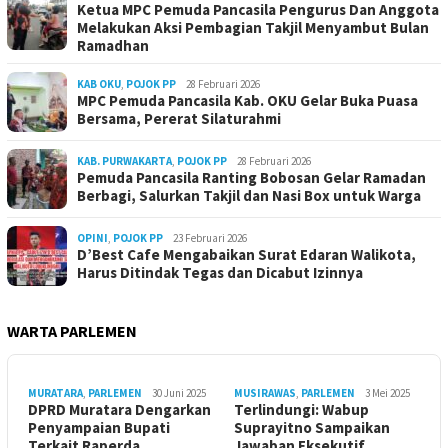
Ketua MPC Pemuda Pancasila Pengurus Dan Anggota
Melakukan Aksi Pembagian Takjil Menyambut Bulan
Ramadhan
KAB OKU
,
POJOK PP
28 Februari 2026
MPC Pemuda Pancasila Kab. OKU Gelar Buka Puasa
Bersama, Pererat Silaturahmi
KAB. PURWAKARTA
,
POJOK PP
28 Februari 2026
Pemuda Pancasila Ranting Bobosan Gelar Ramadan
Berbagi, Salurkan Takjil dan Nasi Box untuk Warga
OPINI
,
POJOK PP
23 Februari 2026
D’Best Cafe Mengabaikan Surat Edaran Walikota,
Harus Ditindak Tegas dan Dicabut Izinnya
WARTA PARLEMEN
MURATARA
,
PARLEMEN
30 Juni 2025
MUSIRAWAS
,
PARLEMEN
3 Mei 2025
DPRD Muratara Dengarkan
Terlindungi: Wabup
Penyampaian Bupati
Suprayitno Sampaikan
Terkait Raperda
Jawaban Eksekutif