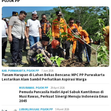
POJOK PP
KAB. PURWAKARTA
,
POJOK PP
7 Juni 2026
Tanam Harapan di Lahan Bekas Bencana: MPC PP Purwakarta
Lestarikan Alam Sambil Perhatikan Aspirasi Warga
MUSIRAWAS
,
POJOK PP
29 April 2026
Pemuda Pancasila Hadiri Apel Sabuk Kamtibmas di
Musi Rawas, Perkuat Sinergi Menuju Indonesia Emas
2045
LUBUKLINGGAU
,
POJOK PP
5 Maret 2026