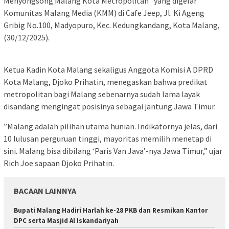
Menyongsong Malang Kota Metropolitan” yang digelar
Komunitas Malang Media (KMM) di Cafe Jeep, Jl. Ki Ageng
Gribig No.100, Madyopuro, Kec. Kedungkandang, Kota Malang,
(30/12/2025).
​Ketua Kadin Kota Malang sekaligus Anggota Komisi A DPRD
Kota Malang, Djoko Prihatin, menegaskan bahwa predikat
metropolitan bagi Malang sebenarnya sudah lama layak
disandang mengingat posisinya sebagai jantung Jawa Timur.
​”Malang adalah pilihan utama hunian. Indikatornya jelas, dari
10 lulusan perguruan tinggi, mayoritas memilih menetap di
sini. Malang bisa dibilang ‘Paris Van Java’-nya Jawa Timur,” ujar
Rich Joe sapaan Djoko Prihatin.
BACAAN LAINNYA
Bupati Malang Hadiri Harlah ke-28 PKB dan Resmikan Kantor
DPC serta Masjid Al Iskandariyah