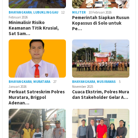
BHAYANGKARA
,
LUBUKLINGGAU
12
MILITER
10 Februari 2026
Pemerintah Siapkan Rusun
Februari 2026
Minimalisir Risiko
Kopassus di Solo untuk
Keamanan Titik Krusial,
Pe…
Sat Sam…
BHAYANGKARA
,
MURATARA
27
BHAYANGKARA
,
MUSIRAWAS
5
Januari 2026
November 2025
Perkuat Satreskrim Polres
Cuaca Ekstrim, Polres Mura
Muratara, Brigpol
dan Stakeholder Gelar A…
Adenan…