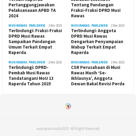
Pertanggungjawaban
Tentang Pandangan
Pelaksanaaan APBD TA
Fraksi-Fraksi DPRD Musi
2024
Rawas
MUSIRAWAS
,
PARLEMEN
3 Mei 2025
MUSIRAWAS
,
PARLEMEN
2 Mei 2025
Terlindungi: Fraksi-Fraksi
Terlindungi: Anggota
DPRD Musi Rawas
DPRD Musi Rawas
Sampaikan Pandangan
Dengarkan Penyampaian
Umum Terkait Empat
Wabup Terkait Empat
Raperda
Raperda
MUSIRAWAS
,
PARLEMEN
2 Mei 2025
MUSIRAWAS
,
PARLEMEN
2 Mei 2025
Terlindungi: DPRD-
CSR Perusahaan di Musi
Pemkab Musi Rawas
Rawas Masih ‘Se-
Tandatangani MoU 13
Ikhlasnya’, Anggota
Raperda Tahun 2025
Dewan Bakal Revisi Perda ‎
suarapancasila2023. All Right Reserved