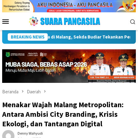
Loncat
ke
konten
Menu
Mobile
truktur Kebudayaan
BREAKING NEWS
Wakil Wali Kota Lepas Lomba Gerak J
Beranda
Daerah
Menakar Wajah Malang Metropolitan:
Antara Ambisi City Branding, Krisis
Ekologi, dan Tantangan Digital
Denny Wahyudi