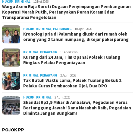
HUKUM
,
KRIMINAL
12 Mei 2026
Warga Asem Raja Soroti Dugaan Penyimpangan Pembangunan
Koperasi Merah Putih, Pertanyakan Peran Koramil dan
Transparansi Pengelolaan
HUKUM
,
KRIMINAL
,
PALEMBANG
10 April 2026
Kronologi pria di Palembang diusir dari rumah oleh
orang yang 2 tahun numpang, dikejar pakai parang
KRIMINAL
,
PERAWANG
10 April 2026
Kurang dari 24 Jam, Tim Opsnal Polsek Tualang
Ringkus Pelaku Penganiayaan
KRIMINAL
,
PERAWANG
2 April 2026
Tak Butuh Waktu Lama, Polsek Tualang Bekuk 2
Pelaku Curas Pembacokan Ojol, Dua DPO
HUKUM
,
KRIMINAL
2 April 2026
Skandal Rp1,9 Miliar di Ambalawi, Pegadaian Harus
Bertanggung Jawab! Dana Nasabah Raib, Pegadaian
Diminta Jangan Bungkam!
POJOK PP