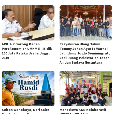
APKLI-P Dorong Badan
Tasyakuran Ulang Tahun
Perekonomian UMKM RI, Bidik
Tommy Johan Agusta Warnai
100 Juta Pelaku Usaha Unggul
Launching Joglo Seminingrat,
2030
Jadi Ruang Pelestarian Tosan
Aji dan Budaya Nusantara
Sultan Wonokoyo, Dari Sales
Mahasiswa KKN Kolaboratif