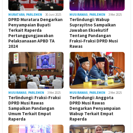
MURATARA
,
PARLEMEN
30 Juni 2025
MUSIRAWAS
,
PARLEMEN
3 Mei 2025
DPRD Muratara Dengarkan
Terlindungi: Wabup
Penyampaian Bupati
Suprayitno Sampaikan
Terkait Raperda
Jawaban Eksekutif
Pertanggungjawaban
Tentang Pandangan
Pelaksanaaan APBD TA
Fraksi-Fraksi DPRD Musi
2024
Rawas
MUSIRAWAS
,
PARLEMEN
3 Mei 2025
MUSIRAWAS
,
PARLEMEN
2 Mei 2025
Terlindungi: Fraksi-Fraksi
Terlindungi: Anggota
DPRD Musi Rawas
DPRD Musi Rawas
Sampaikan Pandangan
Dengarkan Penyampaian
Umum Terkait Empat
Wabup Terkait Empat
Raperda
Raperda