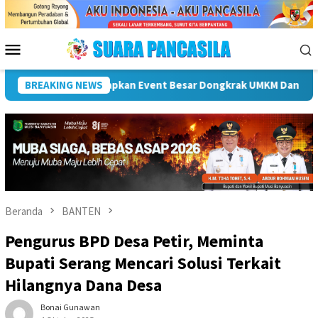
Loncat
ke
konten
Menu
Mobile
Plt Bupati Hendri Dukung Percepatan Penyaluran DAK Fisik
BREAKING NEWS
Beranda
BANTEN
Pengurus BPD Desa Petir, Meminta
Bupati Serang Mencari Solusi Terkait
Hilangnya Dana Desa
Bonai Gunawan