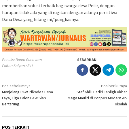
memberikan solusi terbaik bagi warga desa Petir, dengan
harapan tidak ada yang di rugikan dengan adanya peristiwa
Dana Desa yang hilang ini,”pungkasnya.
Penulis: Bonai Gunawan
SEBARKAN
Editor: Sofyan Ali H
Navigasi
Pos sebelumnya
Pos berikutnya
Menjelang PAW Pilkades Desa
Staf Ahli I Hadiri Tabligh Akbar
pos
Laya, Tiga Calon PAW Siap
Mega Maulid di Ponpes Modern Ar-
Bertarung.
Risalah
POS TERKAIT