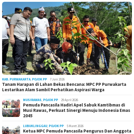
KAB. PURWAKARTA
,
POJOK PP
7 Juni 2026
Tanam Harapan di Lahan Bekas Bencana: MPC PP Purwakarta
Lestarikan Alam Sambil Perhatikan Aspirasi Warga
MUSIRAWAS
,
POJOK PP
29 April 2026
Pemuda Pancasila Hadiri Apel Sabuk Kamtibmas di
Musi Rawas, Perkuat Sinergi Menuju Indonesia Emas
2045
LUBUKLINGGAU
,
POJOK PP
5 Maret 2026
Ketua MPC Pemuda Pancasila Pengurus Dan Anggota