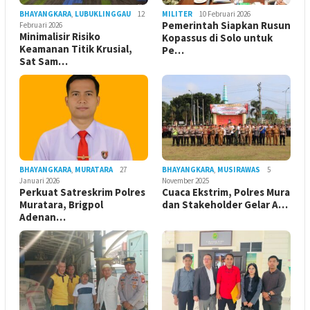
BHAYANGKARA
,
LUBUKLINGGAU
12
MILITER
10 Februari 2026
Pemerintah Siapkan Rusun
Februari 2026
Minimalisir Risiko
Kopassus di Solo untuk
Keamanan Titik Krusial,
Pe…
Sat Sam…
BHAYANGKARA
,
MURATARA
27
BHAYANGKARA
,
MUSIRAWAS
5
Januari 2026
November 2025
Perkuat Satreskrim Polres
Cuaca Ekstrim, Polres Mura
Muratara, Brigpol
dan Stakeholder Gelar A…
Adenan…