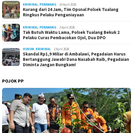
KRIMINAL
,
PERAWANG
10 April 2026
Kurang dari 24 Jam, Tim Opsnal Polsek Tualang
Ringkus Pelaku Penganiayaan
KRIMINAL
,
PERAWANG
2 April 2026
Tak Butuh Waktu Lama, Polsek Tualang Bekuk 2
Pelaku Curas Pembacokan Ojol, Dua DPO
HUKUM
,
KRIMINAL
2 April 2026
Skandal Rp1,9 Miliar di Ambalawi, Pegadaian Harus
Bertanggung Jawab! Dana Nasabah Raib, Pegadaian
Diminta Jangan Bungkam!
POJOK PP