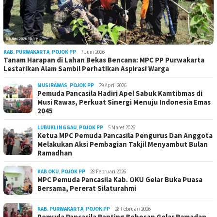
KAB. PURWAKARTA
,
POJOK PP
7 Juni 2026
Tanam Harapan di Lahan Bekas Bencana: MPC PP Purwakarta
Lestarikan Alam Sambil Perhatikan Aspirasi Warga
MUSIRAWAS
,
POJOK PP
29 April 2026
Pemuda Pancasila Hadiri Apel Sabuk Kamtibmas di
Musi Rawas, Perkuat Sinergi Menuju Indonesia Emas
2045
LUBUKLINGGAU
,
POJOK PP
5 Maret 2026
Ketua MPC Pemuda Pancasila Pengurus Dan Anggota
Melakukan Aksi Pembagian Takjil Menyambut Bulan
Ramadhan
KAB OKU
,
POJOK PP
28 Februari 2026
MPC Pemuda Pancasila Kab. OKU Gelar Buka Puasa
Bersama, Pererat Silaturahmi
KAB. PURWAKARTA
,
POJOK PP
28 Februari 2026
Pemuda Pancasila Ranting Bobosan Gelar Ramadan