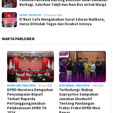
Berbagi, Salurkan Takjil dan Nasi Box untuk Warga
OPINI
,
POJOK PP
23 Februari 2026
D’Best Cafe Mengabaikan Surat Edaran Walikota,
Harus Ditindak Tegas dan Dicabut Izinnya
WARTA PARLEMEN
MURATARA
,
PARLEMEN
30 Juni 2025
MUSIRAWAS
,
PARLEMEN
3 Mei 2025
DPRD Muratara Dengarkan
Terlindungi: Wabup
Penyampaian Bupati
Suprayitno Sampaikan
Terkait Raperda
Jawaban Eksekutif
Pertanggungjawaban
Tentang Pandangan
Pelaksanaaan APBD TA
Fraksi-Fraksi DPRD Musi
2024
Rawas