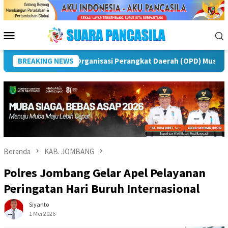
Loncat
ke
konten
Menu
Mobile
Puncak Peringatan IPeKB Ke-19, Plt Bupati Rejang Lebong:
BREAKING NEWS
Beranda
KAB. JOMBANG
Polres Jombang Gelar Apel Pelayanan
Peringatan Hari Buruh Internasional
Siyanto
1 Mei 2026