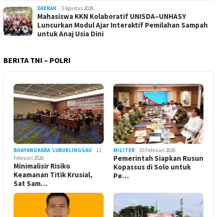
DAERAH
5 Agustus 2026
Mahasiswa KKN Kolaboratif UNISDA–UNHASY
Luncurkan Modul Ajar Interaktif Pemilahan Sampah
untuk Anaj Usia Dini
BERITA TNI – POLRI
BHAYANGKARA
,
LUBUKLINGGAU
12
MILITER
10 Februari 2026
Pemerintah Siapkan Rusun
Februari 2026
Minimalisir Risiko
Kopassus di Solo untuk
Keamanan Titik Krusial,
Pe…
Sat Sam…