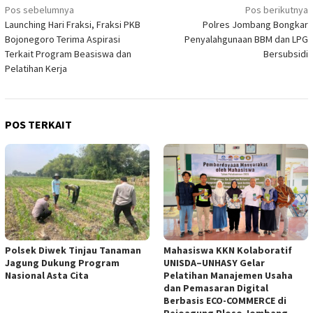
Navigasi
Pos sebelumnya
Pos berikutnya
Launching Hari Fraksi, Fraksi PKB
Polres Jombang Bongkar
pos
Bojonegoro Terima Aspirasi
Penyalahgunaan BBM dan LPG
Terkait Program Beasiswa dan
Bersubsidi
Pelatihan Kerja
POS TERKAIT
Polsek Diwek Tinjau Tanaman
Mahasiswa KKN Kolaboratif
Jagung Dukung Program
UNISDA–UNHASY Gelar
Nasional Asta Cita
Pelatihan Manajemen Usaha
dan Pemasaran Digital
Berbasis ECO-COMMERCE di