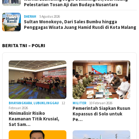
Pelestarian Tosan Aji dan Budaya Nusantara
DAERAH
5 Agustus 2026
Sultan Wonokoyo, Dari Sales Bumbu hingga
Penggagas Wisata Juang Hamid Rusdi di Kota Malang
BERITA TNI – POLRI
BHAYANGKARA
,
LUBUKLINGGAU
12
MILITER
10 Februari 2026
Pemerintah Siapkan Rusun
Februari 2026
Minimalisir Risiko
Kopassus di Solo untuk
Keamanan Titik Krusial,
Pe…
Sat Sam…