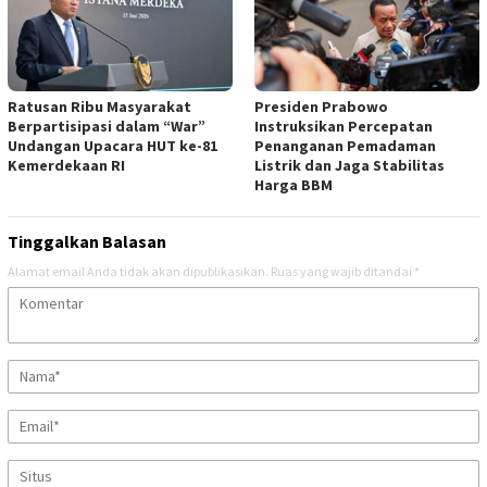
Ratusan Ribu Masyarakat
Presiden Prabowo
Berpartisipasi dalam “War”
Instruksikan Percepatan
Undangan Upacara HUT ke-81
Penanganan Pemadaman
Kemerdekaan RI
Listrik dan Jaga Stabilitas
Harga BBM
Tinggalkan Balasan
Alamat email Anda tidak akan dipublikasikan.
Ruas yang wajib ditandai
*