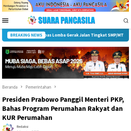
Loncat
ke
konten
Menu
Mobile
 ke-81 RI
BREAKING NEWS
Pemkot Lubuk Linggau Sosialisasikan Tanda T
Beranda
Pemerintahan
Presiden Prabowo Panggil Menteri PKP,
Bahas Program Perumahan Rakyat dan
KUR Perumahan
Redaksi