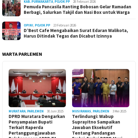
KAB. PURWAKARTA
,
POJOK PP
28 Februari 2026
Pemuda Pancasila Ranting Bobosan Gelar Ramadan
Berbagi, Salurkan Takjil dan Nasi Box untuk Warga
OPINI
,
POJOK PP
23 Februari 2026
D’Best Cafe Mengabaikan Surat Edaran Walikota,
Harus Ditindak Tegas dan Dicabut Izinnya
WARTA PARLEMEN
MURATARA
,
PARLEMEN
30 Juni 2025
MUSIRAWAS
,
PARLEMEN
3 Mei 2025
DPRD Muratara Dengarkan
Terlindungi: Wabup
Penyampaian Bupati
Suprayitno Sampaikan
Terkait Raperda
Jawaban Eksekutif
Pertanggungjawaban
Tentang Pandangan