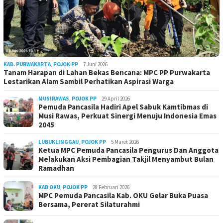
KAB. PURWAKARTA
,
POJOK PP
7 Juni 2026
Tanam Harapan di Lahan Bekas Bencana: MPC PP Purwakarta
Lestarikan Alam Sambil Perhatikan Aspirasi Warga
MUSIRAWAS
,
POJOK PP
29 April 2026
Pemuda Pancasila Hadiri Apel Sabuk Kamtibmas di
Musi Rawas, Perkuat Sinergi Menuju Indonesia Emas
2045
LUBUKLINGGAU
,
POJOK PP
5 Maret 2026
Ketua MPC Pemuda Pancasila Pengurus Dan Anggota
Melakukan Aksi Pembagian Takjil Menyambut Bulan
Ramadhan
KAB OKU
,
POJOK PP
28 Februari 2026
MPC Pemuda Pancasila Kab. OKU Gelar Buka Puasa
Bersama, Pererat Silaturahmi