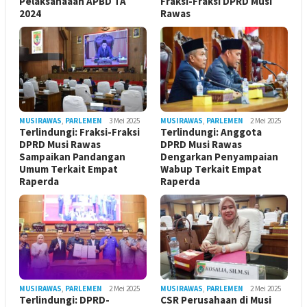
Pelaksanaaan APBD TA
Fraksi-Fraksi DPRD Musi
2024
Rawas
MUSIRAWAS
,
PARLEMEN
3 Mei 2025
MUSIRAWAS
,
PARLEMEN
2 Mei 2025
Terlindungi: Fraksi-Fraksi
Terlindungi: Anggota
DPRD Musi Rawas
DPRD Musi Rawas
Sampaikan Pandangan
Dengarkan Penyampaian
Umum Terkait Empat
Wabup Terkait Empat
Raperda
Raperda
MUSIRAWAS
,
PARLEMEN
2 Mei 2025
MUSIRAWAS
,
PARLEMEN
2 Mei 2025
Terlindungi: DPRD-
CSR Perusahaan di Musi