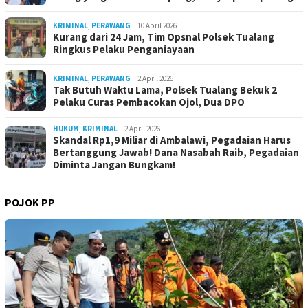
KRIMINAL
,
PERAWANG
10 April 2026
Kurang dari 24 Jam, Tim Opsnal Polsek Tualang
Ringkus Pelaku Penganiayaan
KRIMINAL
,
PERAWANG
2 April 2026
Tak Butuh Waktu Lama, Polsek Tualang Bekuk 2
Pelaku Curas Pembacokan Ojol, Dua DPO
HUKUM
,
KRIMINAL
2 April 2026
Skandal Rp1,9 Miliar di Ambalawi, Pegadaian Harus
Bertanggung Jawab! Dana Nasabah Raib, Pegadaian
Diminta Jangan Bungkam!
POJOK PP