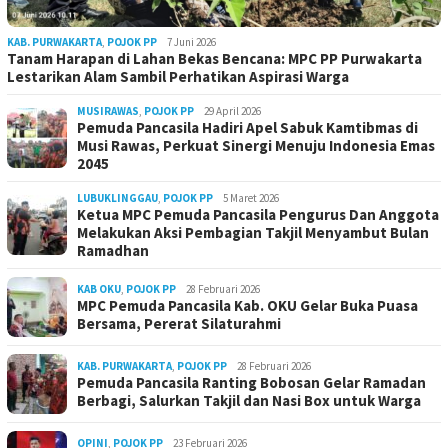
KAB. PURWAKARTA
,
POJOK PP
7 Juni 2026
Tanam Harapan di Lahan Bekas Bencana: MPC PP Purwakarta
Lestarikan Alam Sambil Perhatikan Aspirasi Warga
MUSIRAWAS
,
POJOK PP
29 April 2026
Pemuda Pancasila Hadiri Apel Sabuk Kamtibmas di
Musi Rawas, Perkuat Sinergi Menuju Indonesia Emas
2045
LUBUKLINGGAU
,
POJOK PP
5 Maret 2026
Ketua MPC Pemuda Pancasila Pengurus Dan Anggota
Melakukan Aksi Pembagian Takjil Menyambut Bulan
Ramadhan
KAB OKU
,
POJOK PP
28 Februari 2026
MPC Pemuda Pancasila Kab. OKU Gelar Buka Puasa
Bersama, Pererat Silaturahmi
KAB. PURWAKARTA
,
POJOK PP
28 Februari 2026
Pemuda Pancasila Ranting Bobosan Gelar Ramadan
Berbagi, Salurkan Takjil dan Nasi Box untuk Warga
OPINI
,
POJOK PP
23 Februari 2026