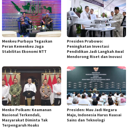
Menkeu Purbaya Tegaskan
Presiden Prabowo:
Peran Kemenkeu Jaga
Peningkatan Investasi
Stabilitas Ekonomi NTT
Pendidikan Jadi Langkah Awal
Mendorong Riset dan Inovasi
Menko Polkam: Keamanan
Presiden: Mau Jadi Negara
Nasional Terkendali,
Maju, Indonesia Harus Kuasai
Masyarakat Diminta Tak
Sains dan Teknologi
Terpengaruh Hoaks