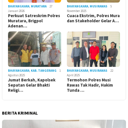
BHAYANGKARA
,
MURATARA
27
BHAYANGKARA
,
MUSIRAWAS
5
Januari 2026
November 2025
Perkuat Satreskrim Polres
Cuaca Ekstrim, Polres Mura
Muratara, Brigpol
dan Stakeholder Gelar A…
Adenan…
BHAYANGKARA
,
KAB. TANGERANG
1
BHAYANGKARA
,
MUSIRAWAS
22
Agustus 2025
April 2025
Jumat Berkah, Kapolsek
Termohon Polres Musi
Sepatan Gelar Bhakti
Rawas Tak Hadir, Hakim
Religi…
Tunda …
BERITA KRIMINAL