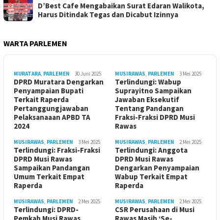
D’Best Cafe Mengabaikan Surat Edaran Walikota,
Harus Ditindak Tegas dan Dicabut Izinnya
WARTA PARLEMEN
MURATARA
,
PARLEMEN
30 Juni 2025
MUSIRAWAS
,
PARLEMEN
3 Mei 2025
DPRD Muratara Dengarkan
Terlindungi: Wabup
Penyampaian Bupati
Suprayitno Sampaikan
Terkait Raperda
Jawaban Eksekutif
Pertanggungjawaban
Tentang Pandangan
Pelaksanaaan APBD TA
Fraksi-Fraksi DPRD Musi
2024
Rawas
MUSIRAWAS
,
PARLEMEN
3 Mei 2025
MUSIRAWAS
,
PARLEMEN
2 Mei 2025
Terlindungi: Fraksi-Fraksi
Terlindungi: Anggota
DPRD Musi Rawas
DPRD Musi Rawas
Sampaikan Pandangan
Dengarkan Penyampaian
Umum Terkait Empat
Wabup Terkait Empat
Raperda
Raperda
MUSIRAWAS
,
PARLEMEN
2 Mei 2025
MUSIRAWAS
,
PARLEMEN
2 Mei 2025
Terlindungi: DPRD-
CSR Perusahaan di Musi
Pemkab Musi Rawas
Rawas Masih ‘Se-