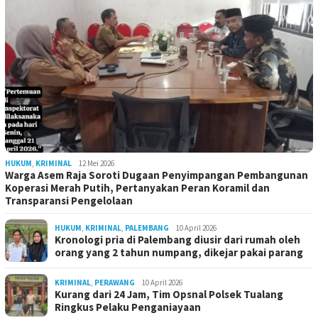
HUKUM
,
KRIMINAL
12 Mei 2026
Warga Asem Raja Soroti Dugaan Penyimpangan Pembangunan
Koperasi Merah Putih, Pertanyakan Peran Koramil dan
Transparansi Pengelolaan
HUKUM
,
KRIMINAL
,
PALEMBANG
10 April 2026
Kronologi pria di Palembang diusir dari rumah oleh
orang yang 2 tahun numpang, dikejar pakai parang
KRIMINAL
,
PERAWANG
10 April 2026
Kurang dari 24 Jam, Tim Opsnal Polsek Tualang
Ringkus Pelaku Penganiayaan