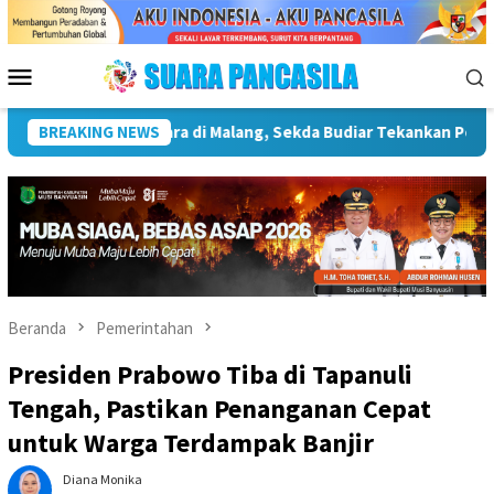
Loncat
ke
konten
Menu
Mobile
astruktur Kebudayaan
BREAKING NEWS
Wakil Wali Kota Lepas Lomba Gerak
Beranda
Pemerintahan
Presiden Prabowo Tiba di Tapanuli
Tengah, Pastikan Penanganan Cepat
untuk Warga Terdampak Banjir
Diana Monika