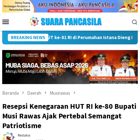
Loncat
ke
konten
Menu
Mobile
BREAKING NEWS
Wali Kota Lubuk Linggau Kukuhkan Pramuka Garuda dan 
Beranda
Daerah
Musirawas
Resepsi Kenegaraan HUT RI ke-80 Bupati
Musi Rawas Ajak Pertebal Semangat
Patriotisme
Redaksi