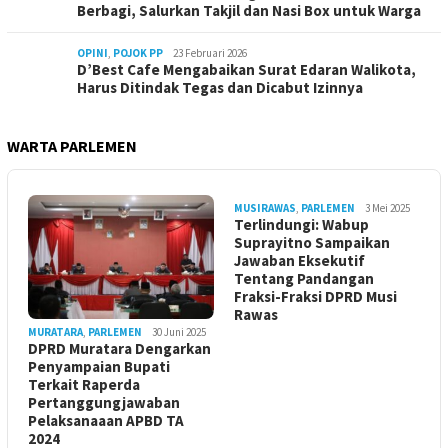
Berbagi, Salurkan Takjil dan Nasi Box untuk Warga
OPINI
,
POJOK PP
23 Februari 2026
D’Best Cafe Mengabaikan Surat Edaran Walikota,
Harus Ditindak Tegas dan Dicabut Izinnya
WARTA PARLEMEN
MUSIRAWAS
,
PARLEMEN
3 Mei 2025
Terlindungi: Wabup
Suprayitno Sampaikan
Jawaban Eksekutif
Tentang Pandangan
Fraksi-Fraksi DPRD Musi
Rawas
MURATARA
,
PARLEMEN
30 Juni 2025
DPRD Muratara Dengarkan
Penyampaian Bupati
Terkait Raperda
Pertanggungjawaban
Pelaksanaaan APBD TA
2024