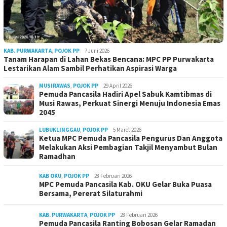
KAB. PURWAKARTA
,
POJOK PP
7 Juni 2026
Tanam Harapan di Lahan Bekas Bencana: MPC PP Purwakarta
Lestarikan Alam Sambil Perhatikan Aspirasi Warga
MUSIRAWAS
,
POJOK PP
29 April 2026
Pemuda Pancasila Hadiri Apel Sabuk Kamtibmas di
Musi Rawas, Perkuat Sinergi Menuju Indonesia Emas
2045
LUBUKLINGGAU
,
POJOK PP
5 Maret 2026
Ketua MPC Pemuda Pancasila Pengurus Dan Anggota
Melakukan Aksi Pembagian Takjil Menyambut Bulan
Ramadhan
KAB OKU
,
POJOK PP
28 Februari 2026
MPC Pemuda Pancasila Kab. OKU Gelar Buka Puasa
Bersama, Pererat Silaturahmi
KAB. PURWAKARTA
,
POJOK PP
28 Februari 2026
Pemuda Pancasila Ranting Bobosan Gelar Ramadan