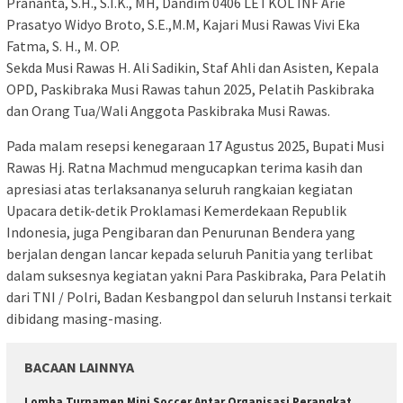
Prananta, S.H., S.I.K., MH, Dandim 0406 LETKOL INF Arie
Prasatyo Widyo Broto, S.E.,M.M, Kajari Musi Rawas Vivi Eka
Fatma, S. H., M. OP.
Sekda Musi Rawas H. Ali Sadikin, Staf Ahli dan Asisten, Kepala
OPD, Paskibraka Musi Rawas tahun 2025, Pelatih Paskibraka
dan Orang Tua/Wali Anggota Paskibraka Musi Rawas.
Pada malam resepsi kenegaraan 17 Agustus 2025, Bupati Musi
Rawas Hj. Ratna Machmud mengucapkan terima kasih dan
apresiasi atas terlaksananya seluruh rangkaian kegiatan
Upacara detik-detik Proklamasi Kemerdekaan Republik
Indonesia, juga Pengibaran dan Penurunan Bendera yang
berjalan dengan lancar kepada seluruh Panitia yang terlibat
dalam suksesnya kegiatan yakni Para Paskibraka, Para Pelatih
dari TNI / Polri, Badan Kesbangpol dan seluruh Instansi terkait
dibidang masing-masing.
BACAAN LAINNYA
Lomba Turnamen Mini Soccer Antar Organisasi Perangkat