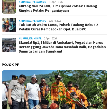
KRIMINAL
,
PERAWANG
10 April 2026
Kurang dari 24 Jam, Tim Opsnal Polsek Tualang
Ringkus Pelaku Penganiayaan
KRIMINAL
,
PERAWANG
2 April 2026
Tak Butuh Waktu Lama, Polsek Tualang Bekuk 2
Pelaku Curas Pembacokan Ojol, Dua DPO
HUKUM
,
KRIMINAL
2 April 2026
Skandal Rp1,9 Miliar di Ambalawi, Pegadaian Harus
Bertanggung Jawab! Dana Nasabah Raib, Pegadaian
Diminta Jangan Bungkam!
POJOK PP