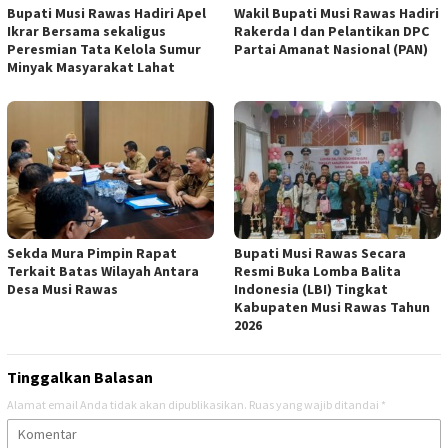
Bupati Musi Rawas Hadiri Apel
Wakil Bupati Musi Rawas Hadiri
Ikrar Bersama sekaligus
Rakerda I dan Pelantikan DPC
Peresmian Tata Kelola Sumur
Partai Amanat Nasional (PAN)
Minyak Masyarakat Lahat
Sekda Mura Pimpin Rapat
Bupati Musi Rawas Secara
Terkait Batas Wilayah Antara
Resmi Buka Lomba Balita
Desa Musi Rawas
Indonesia (LBI) Tingkat
Kabupaten Musi Rawas Tahun
2026
Tinggalkan Balasan
Alamat email Anda tidak akan dipublikasikan.
Ruas yang wajib ditandai
*