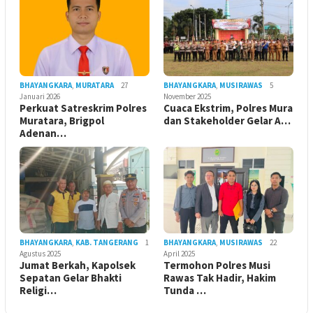
BHAYANGKARA
,
MURATARA
27
BHAYANGKARA
,
MUSIRAWAS
5
Januari 2026
November 2025
Perkuat Satreskrim Polres
Cuaca Ekstrim, Polres Mura
Muratara, Brigpol
dan Stakeholder Gelar A…
Adenan…
BHAYANGKARA
,
KAB. TANGERANG
1
BHAYANGKARA
,
MUSIRAWAS
22
Agustus 2025
April 2025
Jumat Berkah, Kapolsek
Termohon Polres Musi
Sepatan Gelar Bhakti
Rawas Tak Hadir, Hakim
Religi…
Tunda …