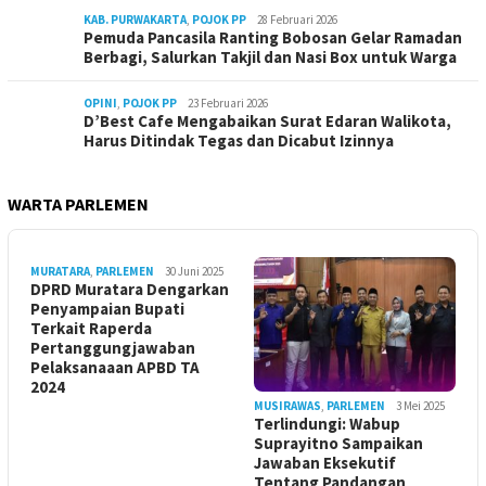
KAB. PURWAKARTA
,
POJOK PP
28 Februari 2026
Pemuda Pancasila Ranting Bobosan Gelar Ramadan
Berbagi, Salurkan Takjil dan Nasi Box untuk Warga
OPINI
,
POJOK PP
23 Februari 2026
D’Best Cafe Mengabaikan Surat Edaran Walikota,
Harus Ditindak Tegas dan Dicabut Izinnya
WARTA PARLEMEN
MURATARA
,
PARLEMEN
30 Juni 2025
DPRD Muratara Dengarkan
Penyampaian Bupati
Terkait Raperda
Pertanggungjawaban
Pelaksanaaan APBD TA
2024
MUSIRAWAS
,
PARLEMEN
3 Mei 2025
Terlindungi: Wabup
Suprayitno Sampaikan
Jawaban Eksekutif
Tentang Pandangan