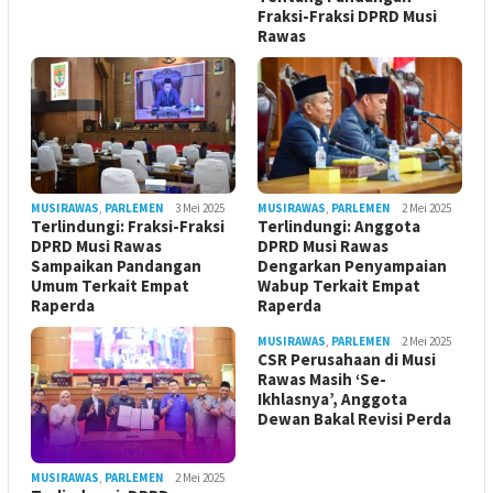
Fraksi-Fraksi DPRD Musi
Rawas
MUSIRAWAS
,
PARLEMEN
3 Mei 2025
MUSIRAWAS
,
PARLEMEN
2 Mei 2025
Terlindungi: Fraksi-Fraksi
Terlindungi: Anggota
DPRD Musi Rawas
DPRD Musi Rawas
Sampaikan Pandangan
Dengarkan Penyampaian
Umum Terkait Empat
Wabup Terkait Empat
Raperda
Raperda
MUSIRAWAS
,
PARLEMEN
2 Mei 2025
CSR Perusahaan di Musi
Rawas Masih ‘Se-
Ikhlasnya’, Anggota
Dewan Bakal Revisi Perda ‎
MUSIRAWAS
,
PARLEMEN
2 Mei 2025