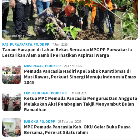
KAB. PURWAKARTA
,
POJOK PP
7 Juni 2026
Tanam Harapan di Lahan Bekas Bencana: MPC PP Purwakarta
Lestarikan Alam Sambil Perhatikan Aspirasi Warga
MUSIRAWAS
,
POJOK PP
29 April 2026
Pemuda Pancasila Hadiri Apel Sabuk Kamtibmas di
Musi Rawas, Perkuat Sinergi Menuju Indonesia Emas
2045
LUBUKLINGGAU
,
POJOK PP
5 Maret 2026
Ketua MPC Pemuda Pancasila Pengurus Dan Anggota
Melakukan Aksi Pembagian Takjil Menyambut Bulan
Ramadhan
KAB OKU
,
POJOK PP
28 Februari 2026
MPC Pemuda Pancasila Kab. OKU Gelar Buka Puasa
Bersama, Pererat Silaturahmi