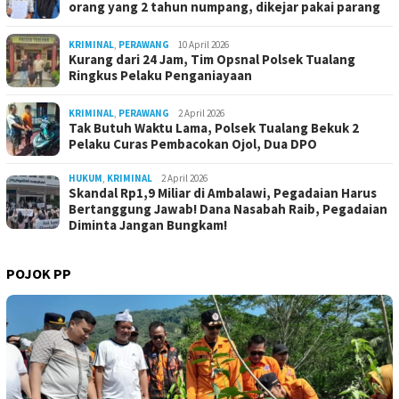
orang yang 2 tahun numpang, dikejar pakai parang
KRIMINAL
,
PERAWANG
10 April 2026
Kurang dari 24 Jam, Tim Opsnal Polsek Tualang
Ringkus Pelaku Penganiayaan
KRIMINAL
,
PERAWANG
2 April 2026
Tak Butuh Waktu Lama, Polsek Tualang Bekuk 2
Pelaku Curas Pembacokan Ojol, Dua DPO
HUKUM
,
KRIMINAL
2 April 2026
Skandal Rp1,9 Miliar di Ambalawi, Pegadaian Harus
Bertanggung Jawab! Dana Nasabah Raib, Pegadaian
Diminta Jangan Bungkam!
POJOK PP