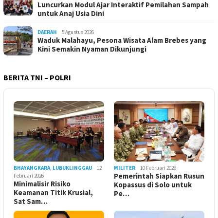
Luncurkan Modul Ajar Interaktif Pemilahan Sampah
untuk Anaj Usia Dini
DAERAH
5 Agustus 2026
Waduk Malahayu, Pesona Wisata Alam Brebes yang
Kini Semakin Nyaman Dikunjungi
BERITA TNI – POLRI
BHAYANGKARA
,
LUBUKLINGGAU
12
MILITER
10 Februari 2026
Pemerintah Siapkan Rusun
Februari 2026
Minimalisir Risiko
Kopassus di Solo untuk
Keamanan Titik Krusial,
Pe…
Sat Sam…