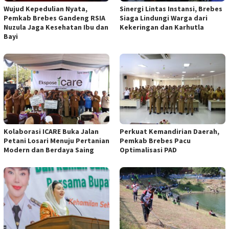
Wujud Kepedulian Nyata,
Sinergi Lintas Instansi, Brebes
Pemkab Brebes Gandeng RSIA
Siaga Lindungi Warga dari
Nuzula Jaga Kesehatan Ibu dan
Kekeringan dan Karhutla
Bayi
Kolaborasi ICARE Buka Jalan
Perkuat Kemandirian Daerah,
Petani Losari Menuju Pertanian
Pemkab Brebes Pacu
Modern dan Berdaya Saing
Optimalisasi PAD