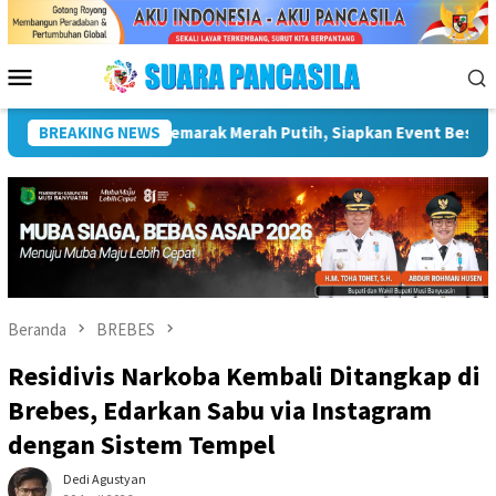
Loncat
ke
konten
Menu
Mobile
UMKM Dan Pariwisata
BREAKING NEWS
Plt Bupati Hendri Dukung Percepata
Beranda
BREBES
Residivis Narkoba Kembali Ditangkap di
Brebes, Edarkan Sabu via Instagram
dengan Sistem Tempel
Dedi Agustyan