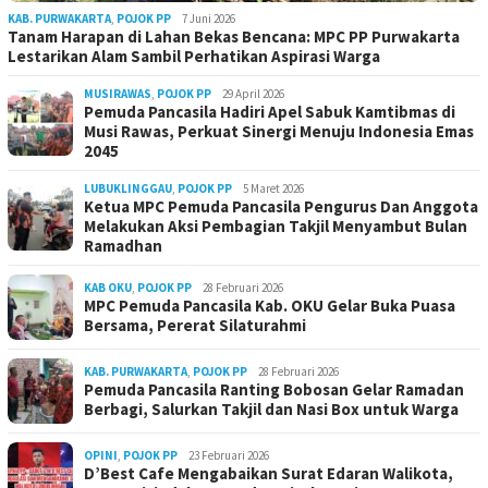
KAB. PURWAKARTA
,
POJOK PP
7 Juni 2026
Tanam Harapan di Lahan Bekas Bencana: MPC PP Purwakarta
Lestarikan Alam Sambil Perhatikan Aspirasi Warga
MUSIRAWAS
,
POJOK PP
29 April 2026
Pemuda Pancasila Hadiri Apel Sabuk Kamtibmas di
Musi Rawas, Perkuat Sinergi Menuju Indonesia Emas
2045
LUBUKLINGGAU
,
POJOK PP
5 Maret 2026
Ketua MPC Pemuda Pancasila Pengurus Dan Anggota
Melakukan Aksi Pembagian Takjil Menyambut Bulan
Ramadhan
KAB OKU
,
POJOK PP
28 Februari 2026
MPC Pemuda Pancasila Kab. OKU Gelar Buka Puasa
Bersama, Pererat Silaturahmi
KAB. PURWAKARTA
,
POJOK PP
28 Februari 2026
Pemuda Pancasila Ranting Bobosan Gelar Ramadan
Berbagi, Salurkan Takjil dan Nasi Box untuk Warga
OPINI
,
POJOK PP
23 Februari 2026
D’Best Cafe Mengabaikan Surat Edaran Walikota,