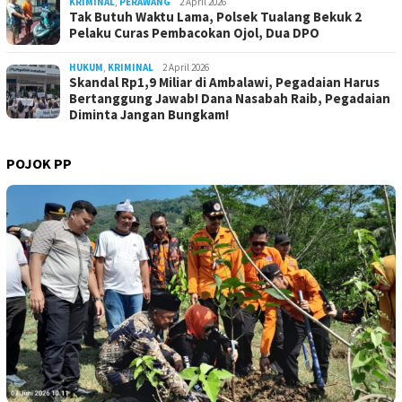
KRIMINAL
,
PERAWANG
2 April 2026
Tak Butuh Waktu Lama, Polsek Tualang Bekuk 2
Pelaku Curas Pembacokan Ojol, Dua DPO
HUKUM
,
KRIMINAL
2 April 2026
Skandal Rp1,9 Miliar di Ambalawi, Pegadaian Harus
Bertanggung Jawab! Dana Nasabah Raib, Pegadaian
Diminta Jangan Bungkam!
POJOK PP