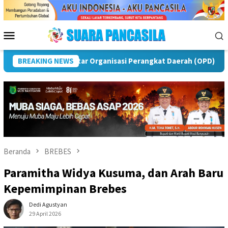
Loncat
ke
konten
Menu
Mobile
awas
BREAKING NEWS
Puncak Peringatan IPeKB Ke-19, Plt Bupati Rejang
Beranda
BREBES
Paramitha Widya Kusuma, dan Arah Baru
Kepemimpinan Brebes
Dedi Agustyan
29 April 2026