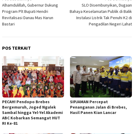
Alhamdulillah, Gubernur Dukung
SLO Disembunyikan, Dugaan
pos
Program Plt Bupati Hendri
Bahaya Keselamatan Publik di Balik
Revitalisasi Danau Mas Harun
Instalasi Listrik Tak Penuhi K2 di
Bastari
Pengadilan Negeri Lahat
POS TERKAIT
PECAH! Pendopo Brebes
SIPJAMAN Percepat
Bergemuruh, Joged Ngulek
Penanganan Jalan di Brebes,
Sambal hingga Yel-Yel Akademi
Hasil Panen Kian Lancar
ABC Kobarkan Semangat HUT
RI Ke-81