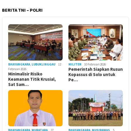
BERITA TNI – POLRI
BHAYANGKARA
,
LUBUKLINGGAU
12
MILITER
10 Februari 2026
Pemerintah Siapkan Rusun
Februari 2026
Minimalisir Risiko
Kopassus di Solo untuk
Keamanan Titik Krusial,
Pe…
Sat Sam…
BHAYANGKARA
,
MURATARA
27
BHAYANGKARA
,
MUSIRAWAS
5