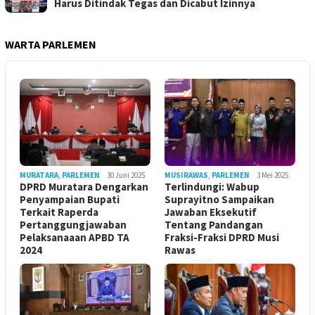
Harus Ditindak Tegas dan Dicabut Izinnya
WARTA PARLEMEN
MURATARA
,
PARLEMEN
30 Juni 2025
MUSIRAWAS
,
PARLEMEN
3 Mei 2025
DPRD Muratara Dengarkan
Terlindungi: Wabup
Penyampaian Bupati
Suprayitno Sampaikan
Terkait Raperda
Jawaban Eksekutif
Pertanggungjawaban
Tentang Pandangan
Pelaksanaaan APBD TA
Fraksi-Fraksi DPRD Musi
2024
Rawas