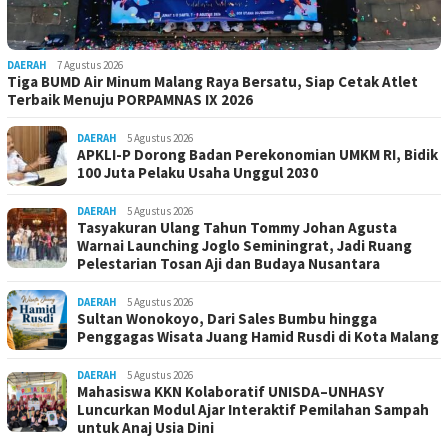
DAERAH
7 Agustus 2026
Tiga BUMD Air Minum Malang Raya Bersatu, Siap Cetak Atlet
Terbaik Menuju PORPAMNAS IX 2026
DAERAH
5 Agustus 2026
APKLI-P Dorong Badan Perekonomian UMKM RI, Bidik
100 Juta Pelaku Usaha Unggul 2030
DAERAH
5 Agustus 2026
Tasyakuran Ulang Tahun Tommy Johan Agusta
Warnai Launching Joglo Seminingrat, Jadi Ruang
Pelestarian Tosan Aji dan Budaya Nusantara
DAERAH
5 Agustus 2026
Sultan Wonokoyo, Dari Sales Bumbu hingga
Penggagas Wisata Juang Hamid Rusdi di Kota Malang
DAERAH
5 Agustus 2026
Mahasiswa KKN Kolaboratif UNISDA–UNHASY
Luncurkan Modul Ajar Interaktif Pemilahan Sampah
untuk Anaj Usia Dini