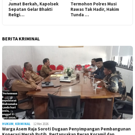
Jumat Berkah, Kapolsek
Termohon Polres Musi
Sepatan Gelar Bhakti
Rawas Tak Hadir, Hakim
Religi…
Tunda …
BERITA KRIMINAL
HUKUM
,
KRIMINAL
12 Mei 2026
Warga Asem Raja Soroti Dugaan Penyimpangan Pembangunan
Koperasi Merah Putih, Pertanyakan Peran Koramil dan