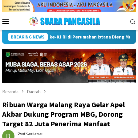
Loncat
ke
konten
Menu
Mobile
Wali Kota Lubuk Linggau Kukuhkan Pramuka Garuda dan Lepas 
BREAKING NEWS
Beranda
Daerah
Ribuan Warga Malang Raya Gelar Apel
Akbar Dukung Program MBG, Dorong
Target 82 Juta Penerima Manfaat
Doni Kurniawan