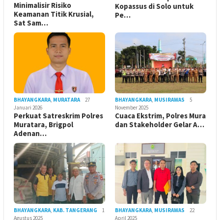
Minimalisir Risiko
Kopassus di Solo untuk
Keamanan Titik Krusial,
Pe…
Sat Sam…
BHAYANGKARA
,
MURATARA
27
BHAYANGKARA
,
MUSIRAWAS
5
Januari 2026
November 2025
Perkuat Satreskrim Polres
Cuaca Ekstrim, Polres Mura
Muratara, Brigpol
dan Stakeholder Gelar A…
Adenan…
BHAYANGKARA
,
KAB. TANGERANG
1
BHAYANGKARA
,
MUSIRAWAS
22
Agustus 2025
April 2025