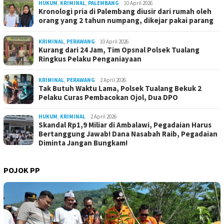
HUKUM
,
KRIMINAL
,
PALEMBANG
10 April 2026
Kronologi pria di Palembang diusir dari rumah oleh
orang yang 2 tahun numpang, dikejar pakai parang
KRIMINAL
,
PERAWANG
10 April 2026
Kurang dari 24 Jam, Tim Opsnal Polsek Tualang
Ringkus Pelaku Penganiayaan
KRIMINAL
,
PERAWANG
2 April 2026
Tak Butuh Waktu Lama, Polsek Tualang Bekuk 2
Pelaku Curas Pembacokan Ojol, Dua DPO
HUKUM
,
KRIMINAL
2 April 2026
Skandal Rp1,9 Miliar di Ambalawi, Pegadaian Harus
Bertanggung Jawab! Dana Nasabah Raib, Pegadaian
Diminta Jangan Bungkam!
POJOK PP