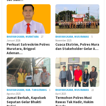
BHAYANGKARA
,
MURATARA
27
BHAYANGKARA
,
MUSIRAWAS
5
Januari 2026
November 2025
Perkuat Satreskrim Polres
Cuaca Ekstrim, Polres Mura
Muratara, Brigpol
dan Stakeholder Gelar A…
Adenan…
BHAYANGKARA
,
KAB. TANGERANG
1
BHAYANGKARA
,
MUSIRAWAS
22
Agustus 2025
April 2025
Jumat Berkah, Kapolsek
Termohon Polres Musi
Sepatan Gelar Bhakti
Rawas Tak Hadir, Hakim