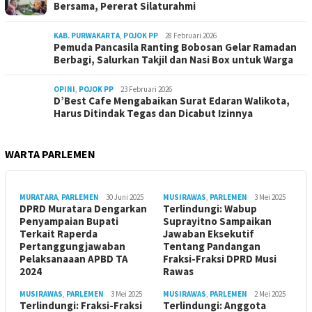
Bersama, Pererat Silaturahmi
KAB. PURWAKARTA
,
POJOK PP
28 Februari 2026
Pemuda Pancasila Ranting Bobosan Gelar Ramadan
Berbagi, Salurkan Takjil dan Nasi Box untuk Warga
OPINI
,
POJOK PP
23 Februari 2026
D’Best Cafe Mengabaikan Surat Edaran Walikota,
Harus Ditindak Tegas dan Dicabut Izinnya
WARTA PARLEMEN
MURATARA
,
PARLEMEN
30 Juni 2025
MUSIRAWAS
,
PARLEMEN
3 Mei 2025
DPRD Muratara Dengarkan
Terlindungi: Wabup
Penyampaian Bupati
Suprayitno Sampaikan
Terkait Raperda
Jawaban Eksekutif
Pertanggungjawaban
Tentang Pandangan
Pelaksanaaan APBD TA
Fraksi-Fraksi DPRD Musi
2024
Rawas
MUSIRAWAS
,
PARLEMEN
3 Mei 2025
MUSIRAWAS
,
PARLEMEN
2 Mei 2025
Terlindungi: Fraksi-Fraksi
Terlindungi: Anggota