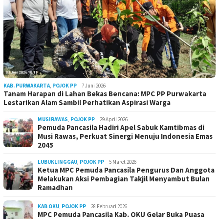
KAB. PURWAKARTA
,
POJOK PP
7 Juni 2026
Tanam Harapan di Lahan Bekas Bencana: MPC PP Purwakarta
Lestarikan Alam Sambil Perhatikan Aspirasi Warga
MUSIRAWAS
,
POJOK PP
29 April 2026
Pemuda Pancasila Hadiri Apel Sabuk Kamtibmas di
Musi Rawas, Perkuat Sinergi Menuju Indonesia Emas
2045
LUBUKLINGGAU
,
POJOK PP
5 Maret 2026
Ketua MPC Pemuda Pancasila Pengurus Dan Anggota
Melakukan Aksi Pembagian Takjil Menyambut Bulan
Ramadhan
KAB OKU
,
POJOK PP
28 Februari 2026
MPC Pemuda Pancasila Kab. OKU Gelar Buka Puasa