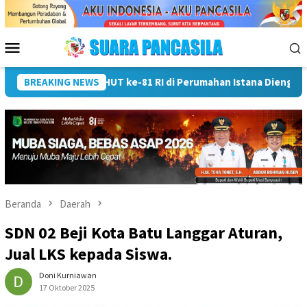
Loncat
ke
konten
Menu
Mobile
 Malang
BREAKING NEWS
Wali Kota Lubuk Linggau Kukuhkan Pramuka Garud
Beranda
Daerah
SDN 02 Beji Kota Batu Langgar Aturan,
Jual LKS kepada Siswa.
Doni Kurniawan
17 Oktober 2025