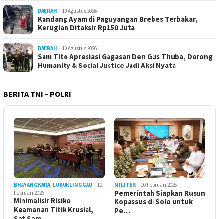
DAERAH
10 Agustus 2026
Kandang Ayam di Paguyangan Brebes Terbakar,
Kerugian Ditaksir Rp150 Juta
DAERAH
10 Agustus 2026
Sam Tito Apresiasi Gagasan Den Gus Thuba, Dorong
Humanity & Social Justice Jadi Aksi Nyata
BERITA TNI – POLRI
BHAYANGKARA
,
LUBUKLINGGAU
12
MILITER
10 Februari 2026
Pemerintah Siapkan Rusun
Februari 2026
Minimalisir Risiko
Kopassus di Solo untuk
Keamanan Titik Krusial,
Pe…
Sat Sam…