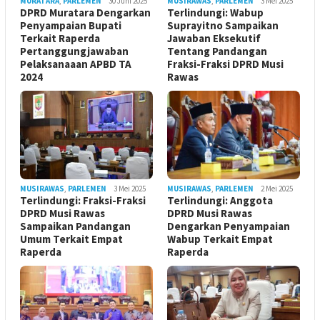
MURATARA
,
PARLEMEN
30 Juni 2025
MUSIRAWAS
,
PARLEMEN
3 Mei 2025
DPRD Muratara Dengarkan
Terlindungi: Wabup
Penyampaian Bupati
Suprayitno Sampaikan
Terkait Raperda
Jawaban Eksekutif
Pertanggungjawaban
Tentang Pandangan
Pelaksanaaan APBD TA
Fraksi-Fraksi DPRD Musi
2024
Rawas
MUSIRAWAS
,
PARLEMEN
3 Mei 2025
MUSIRAWAS
,
PARLEMEN
2 Mei 2025
Terlindungi: Fraksi-Fraksi
Terlindungi: Anggota
DPRD Musi Rawas
DPRD Musi Rawas
Sampaikan Pandangan
Dengarkan Penyampaian
Umum Terkait Empat
Wabup Terkait Empat
Raperda
Raperda