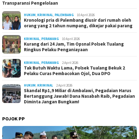
Transparansi Pengelolaan
HUKUM
,
KRIMINAL
,
PALEMBANG
10 April 2026
Kronologi pria di Palembang diusir dari rumah oleh
orang yang 2 tahun numpang, dikejar pakai parang
KRIMINAL
,
PERAWANG
10 April 2026
Kurang dari 24 Jam, Tim Opsnal Polsek Tualang
Ringkus Pelaku Penganiayaan
KRIMINAL
,
PERAWANG
2 April 2026
Tak Butuh Waktu Lama, Polsek Tualang Bekuk 2
Pelaku Curas Pembacokan Ojol, Dua DPO
HUKUM
,
KRIMINAL
2 April 2026
Skandal Rp1,9 Miliar di Ambalawi, Pegadaian Harus
Bertanggung Jawab! Dana Nasabah Raib, Pegadaian
Diminta Jangan Bungkam!
POJOK PP