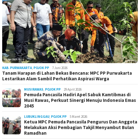
KAB. PURWAKARTA
,
POJOK PP
7 Juni 2026
Tanam Harapan di Lahan Bekas Bencana: MPC PP Purwakarta
Lestarikan Alam Sambil Perhatikan Aspirasi Warga
MUSIRAWAS
,
POJOK PP
29 April 2026
Pemuda Pancasila Hadiri Apel Sabuk Kamtibmas di
Musi Rawas, Perkuat Sinergi Menuju Indonesia Emas
2045
LUBUKLINGGAU
,
POJOK PP
5 Maret 2026
Ketua MPC Pemuda Pancasila Pengurus Dan Anggota
Melakukan Aksi Pembagian Takjil Menyambut Bulan
Ramadhan