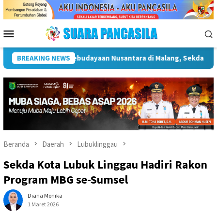
Loncat
ke
konten
Menu
Mobile
tingnya Infrastruktur Kebudayaan
BREAKING NEWS
Wakil Wali Kota Lepas
Beranda
Daerah
Lubuklinggau
Sekda Kota Lubuk Linggau Hadiri Rakon
Program MBG se-Sumsel
Diana Monika
1 Maret 2026