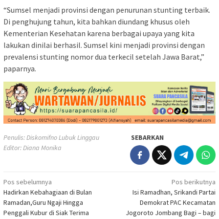
“Sumsel menjadi provinsi dengan penurunan stunting terbaik.
Di penghujung tahun, kita bahkan diundang khusus oleh
Kementerian Kesehatan karena berbagai upaya yang kita
lakukan dinilai berhasil. Sumsel kini menjadi provinsi dengan
prevalensi stunting nomor dua terkecil setelah Jawa Barat,”
paparnya.
Penulis: Diskomifno Lubuk Linggau
SEBARKAN
Editor: Diana Monika
Navigasi
Pos sebelumnya
Pos berikutnya
Hadirkan Kebahagiaan di Bulan
Isi Ramadhan, Srikandi Partai
pos
Ramadan,Guru Ngaji Hingga
Demokrat PAC Kecamatan
Penggali Kubur di Siak Terima
Jogoroto Jombang Bagi – bagi