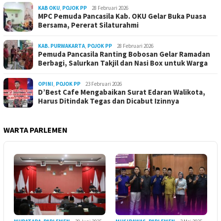
KAB OKU
,
POJOK PP
28 Februari 2026
MPC Pemuda Pancasila Kab. OKU Gelar Buka Puasa
Bersama, Pererat Silaturahmi
KAB. PURWAKARTA
,
POJOK PP
28 Februari 2026
Pemuda Pancasila Ranting Bobosan Gelar Ramadan
Berbagi, Salurkan Takjil dan Nasi Box untuk Warga
OPINI
,
POJOK PP
23 Februari 2026
D’Best Cafe Mengabaikan Surat Edaran Walikota,
Harus Ditindak Tegas dan Dicabut Izinnya
WARTA PARLEMEN