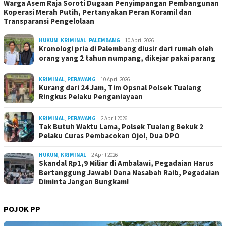
Warga Asem Raja Soroti Dugaan Penyimpangan Pembangunan
Koperasi Merah Putih, Pertanyakan Peran Koramil dan
Transparansi Pengelolaan
HUKUM
,
KRIMINAL
,
PALEMBANG
10 April 2026
Kronologi pria di Palembang diusir dari rumah oleh
orang yang 2 tahun numpang, dikejar pakai parang
KRIMINAL
,
PERAWANG
10 April 2026
Kurang dari 24 Jam, Tim Opsnal Polsek Tualang
Ringkus Pelaku Penganiayaan
KRIMINAL
,
PERAWANG
2 April 2026
Tak Butuh Waktu Lama, Polsek Tualang Bekuk 2
Pelaku Curas Pembacokan Ojol, Dua DPO
HUKUM
,
KRIMINAL
2 April 2026
Skandal Rp1,9 Miliar di Ambalawi, Pegadaian Harus
Bertanggung Jawab! Dana Nasabah Raib, Pegadaian
Diminta Jangan Bungkam!
POJOK PP