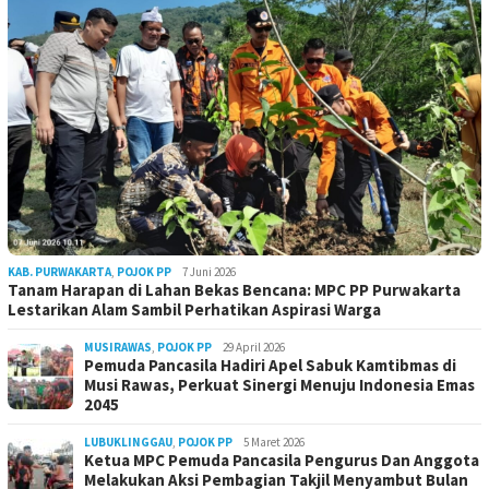
KAB. PURWAKARTA
,
POJOK PP
7 Juni 2026
Tanam Harapan di Lahan Bekas Bencana: MPC PP Purwakarta
Lestarikan Alam Sambil Perhatikan Aspirasi Warga
MUSIRAWAS
,
POJOK PP
29 April 2026
Pemuda Pancasila Hadiri Apel Sabuk Kamtibmas di
Musi Rawas, Perkuat Sinergi Menuju Indonesia Emas
2045
LUBUKLINGGAU
,
POJOK PP
5 Maret 2026
Ketua MPC Pemuda Pancasila Pengurus Dan Anggota
Melakukan Aksi Pembagian Takjil Menyambut Bulan