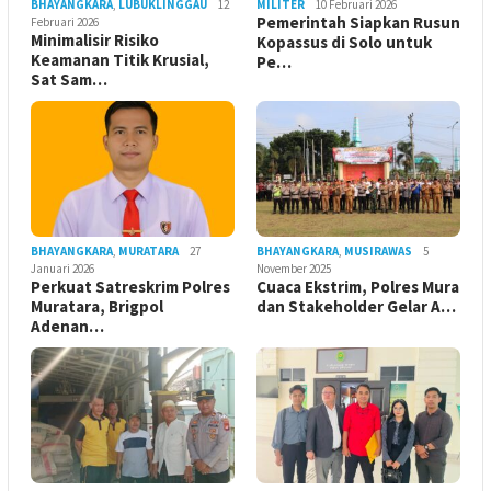
BHAYANGKARA
,
LUBUKLINGGAU
12
MILITER
10 Februari 2026
Pemerintah Siapkan Rusun
Februari 2026
Minimalisir Risiko
Kopassus di Solo untuk
Keamanan Titik Krusial,
Pe…
Sat Sam…
BHAYANGKARA
,
MURATARA
27
BHAYANGKARA
,
MUSIRAWAS
5
Januari 2026
November 2025
Perkuat Satreskrim Polres
Cuaca Ekstrim, Polres Mura
Muratara, Brigpol
dan Stakeholder Gelar A…
Adenan…