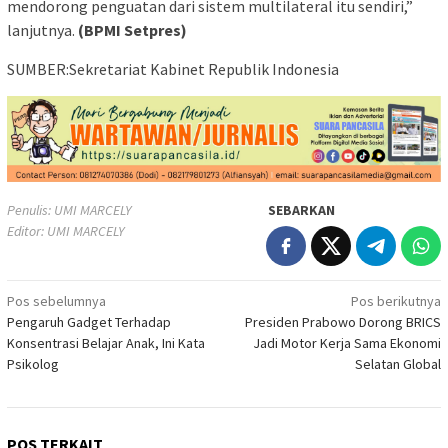
mendorong penguatan dari sistem multilateral itu sendiri,”
lanjutnya.
(BPMI Setpres)
SUMBER:Sekretariat Kabinet Republik Indonesia
Penulis: UMI MARCELY
SEBARKAN
Editor: UMI MARCELY
Navigasi
Pos sebelumnya
Pos berikutnya
Pengaruh Gadget Terhadap
Presiden Prabowo Dorong BRICS
pos
Konsentrasi Belajar Anak, Ini Kata
Jadi Motor Kerja Sama Ekonomi
Psikolog
Selatan Global
POS TERKAIT