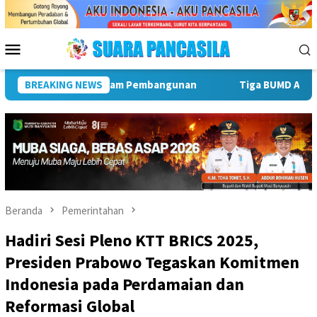
Loncat
ke
konten
Menu
Mobile
num Malang Raya Bersatu, Siap Cetak Atlet Terbaik Menuju PORP
BREAKING NEWS
Beranda
Pemerintahan
Hadiri Sesi Pleno KTT BRICS 2025,
Presiden Prabowo Tegaskan Komitmen
Indonesia pada Perdamaian dan
Reformasi Global