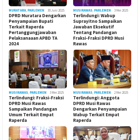
MURATARA
,
PARLEMEN
30 Juni 2025
MUSIRAWAS
,
PARLEMEN
3 Mei 2025
DPRD Muratara Dengarkan
Terlindungi: Wabup
Penyampaian Bupati
Suprayitno Sampaikan
Terkait Raperda
Jawaban Eksekutif
Pertanggungjawaban
Tentang Pandangan
Pelaksanaaan APBD TA
Fraksi-Fraksi DPRD Musi
2024
Rawas
MUSIRAWAS
,
PARLEMEN
3 Mei 2025
MUSIRAWAS
,
PARLEMEN
2 Mei 2025
Terlindungi: Fraksi-Fraksi
Terlindungi: Anggota
DPRD Musi Rawas
DPRD Musi Rawas
Sampaikan Pandangan
Dengarkan Penyampaian
Umum Terkait Empat
Wabup Terkait Empat
Raperda
Raperda