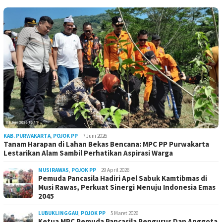
KAB. PURWAKARTA
,
POJOK PP
7 Juni 2026
Tanam Harapan di Lahan Bekas Bencana: MPC PP Purwakarta
Lestarikan Alam Sambil Perhatikan Aspirasi Warga
MUSIRAWAS
,
POJOK PP
29 April 2026
Pemuda Pancasila Hadiri Apel Sabuk Kamtibmas di
Musi Rawas, Perkuat Sinergi Menuju Indonesia Emas
2045
LUBUKLINGGAU
,
POJOK PP
5 Maret 2026
Ketua MPC Pemuda Pancasila Pengurus Dan Anggota