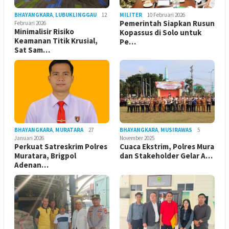
BHAYANGKARA
,
LUBUKLINGGAU
12
MILITER
10 Februari 2026
Pemerintah Siapkan Rusun
Februari 2026
Minimalisir Risiko
Kopassus di Solo untuk
Keamanan Titik Krusial,
Pe…
Sat Sam…
BHAYANGKARA
,
MURATARA
27
BHAYANGKARA
,
MUSIRAWAS
5
Januari 2026
November 2025
Perkuat Satreskrim Polres
Cuaca Ekstrim, Polres Mura
Muratara, Brigpol
dan Stakeholder Gelar A…
Adenan…