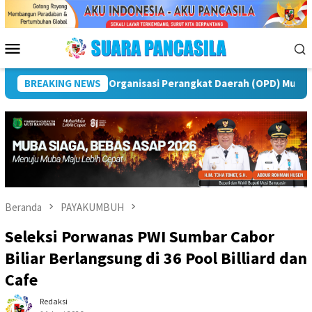
Loncat
ke
konten
Menu
Mobile
Puncak Peringatan IPeKB Ke-19, Plt Bupati Rejang Lebong:
BREAKING NEWS
Beranda
PAYAKUMBUH
Seleksi Porwanas PWI Sumbar Cabor
Biliar Berlangsung di 36 Pool Billiard dan
Cafe
Redaksi