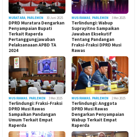
MURATARA
,
PARLEMEN
30 Juni 2025
MUSIRAWAS
,
PARLEMEN
3 Mei 2025
DPRD Muratara Dengarkan
Terlindungi: Wabup
Penyampaian Bupati
Suprayitno Sampaikan
Terkait Raperda
Jawaban Eksekutif
Pertanggungjawaban
Tentang Pandangan
Pelaksanaaan APBD TA
Fraksi-Fraksi DPRD Musi
2024
Rawas
MUSIRAWAS
,
PARLEMEN
3 Mei 2025
MUSIRAWAS
,
PARLEMEN
2 Mei 2025
Terlindungi: Fraksi-Fraksi
Terlindungi: Anggota
DPRD Musi Rawas
DPRD Musi Rawas
Sampaikan Pandangan
Dengarkan Penyampaian
Umum Terkait Empat
Wabup Terkait Empat
Raperda
Raperda