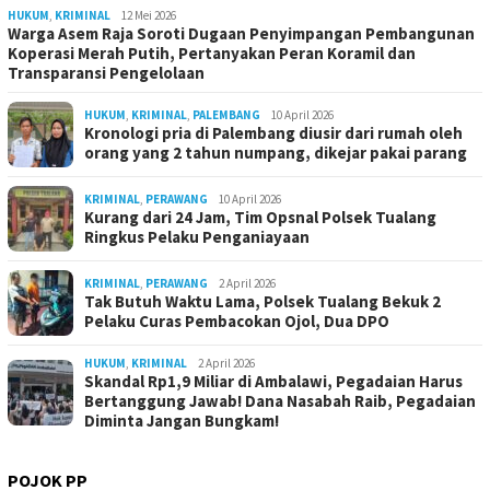
HUKUM
,
KRIMINAL
12 Mei 2026
Warga Asem Raja Soroti Dugaan Penyimpangan Pembangunan
Koperasi Merah Putih, Pertanyakan Peran Koramil dan
Transparansi Pengelolaan
HUKUM
,
KRIMINAL
,
PALEMBANG
10 April 2026
Kronologi pria di Palembang diusir dari rumah oleh
orang yang 2 tahun numpang, dikejar pakai parang
KRIMINAL
,
PERAWANG
10 April 2026
Kurang dari 24 Jam, Tim Opsnal Polsek Tualang
Ringkus Pelaku Penganiayaan
KRIMINAL
,
PERAWANG
2 April 2026
Tak Butuh Waktu Lama, Polsek Tualang Bekuk 2
Pelaku Curas Pembacokan Ojol, Dua DPO
HUKUM
,
KRIMINAL
2 April 2026
Skandal Rp1,9 Miliar di Ambalawi, Pegadaian Harus
Bertanggung Jawab! Dana Nasabah Raib, Pegadaian
Diminta Jangan Bungkam!
POJOK PP