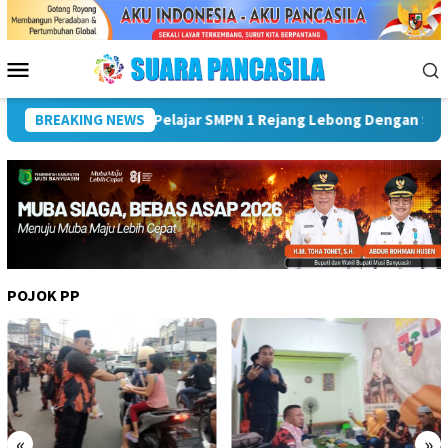
Loncat
ke
konten
Menu
Mobile
bong Dengan Segudang Prestasi
BREAKING NEWS
Optimalkan PAD, Pemkot P
POJOK PP
«
»