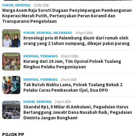
HUKUM
,
KRIMINAL
12 Mei 2026
Warga Asem Raja Soroti Dugaan Penyimpangan Pembangunan
Koperasi Merah Putih, Pertanyakan Peran Koramil dan
Transparansi Pengelolaan
HUKUM
,
KRIMINAL
,
PALEMBANG
10 April 2026
Kronologi pria di Palembang diusir dari rumah oleh
orang yang 2 tahun numpang, dikejar pakai parang
KRIMINAL
,
PERAWANG
10 April 2026
Kurang dari 24 Jam, Tim Opsnal Polsek Tualang
Ringkus Pelaku Penganiayaan
KRIMINAL
,
PERAWANG
2 April 2026
Tak Butuh Waktu Lama, Polsek Tualang Bekuk 2
Pelaku Curas Pembacokan Ojol, Dua DPO
HUKUM
,
KRIMINAL
2 April 2026
Skandal Rp1,9 Miliar di Ambalawi, Pegadaian Harus
Bertanggung Jawab! Dana Nasabah Raib, Pegadaian
Diminta Jangan Bungkam!
POJOK PP