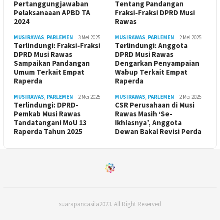
Pertanggungjawaban
Tentang Pandangan
Pelaksanaaan APBD TA
Fraksi-Fraksi DPRD Musi
2024
Rawas
MUSIRAWAS
,
PARLEMEN
3 Mei 2025
MUSIRAWAS
,
PARLEMEN
2 Mei 2025
Terlindungi: Fraksi-Fraksi
Terlindungi: Anggota
DPRD Musi Rawas
DPRD Musi Rawas
Sampaikan Pandangan
Dengarkan Penyampaian
Umum Terkait Empat
Wabup Terkait Empat
Raperda
Raperda
MUSIRAWAS
,
PARLEMEN
2 Mei 2025
MUSIRAWAS
,
PARLEMEN
2 Mei 2025
Terlindungi: DPRD-
CSR Perusahaan di Musi
Pemkab Musi Rawas
Rawas Masih ‘Se-
Tandatangani MoU 13
Ikhlasnya’, Anggota
Raperda Tahun 2025
Dewan Bakal Revisi Perda ‎
suarapancasila2023. All Right Reserved