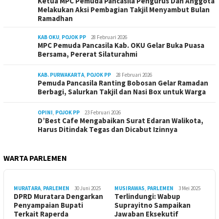
Ketua MPC Pemuda Pancasila Pengurus Dan Anggota
Melakukan Aksi Pembagian Takjil Menyambut Bulan
Ramadhan
KAB OKU
,
POJOK PP
28 Februari 2026
MPC Pemuda Pancasila Kab. OKU Gelar Buka Puasa
Bersama, Pererat Silaturahmi
KAB. PURWAKARTA
,
POJOK PP
28 Februari 2026
Pemuda Pancasila Ranting Bobosan Gelar Ramadan
Berbagi, Salurkan Takjil dan Nasi Box untuk Warga
OPINI
,
POJOK PP
23 Februari 2026
D’Best Cafe Mengabaikan Surat Edaran Walikota,
Harus Ditindak Tegas dan Dicabut Izinnya
WARTA PARLEMEN
MURATARA
,
PARLEMEN
30 Juni 2025
MUSIRAWAS
,
PARLEMEN
3 Mei 2025
DPRD Muratara Dengarkan
Terlindungi: Wabup
Penyampaian Bupati
Suprayitno Sampaikan
Terkait Raperda
Jawaban Eksekutif