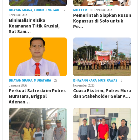
BHAYANGKARA
,
LUBUKLINGGAU
12
MILITER
10 Februari 2026
Pemerintah Siapkan Rusun
Februari 2026
Minimalisir Risiko
Kopassus di Solo untuk
Keamanan Titik Krusial,
Pe…
Sat Sam…
BHAYANGKARA
,
MURATARA
27
BHAYANGKARA
,
MUSIRAWAS
5
Januari 2026
November 2025
Perkuat Satreskrim Polres
Cuaca Ekstrim, Polres Mura
Muratara, Brigpol
dan Stakeholder Gelar A…
Adenan…