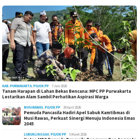
KAB. PURWAKARTA
,
POJOK PP
7 Juni 2026
Tanam Harapan di Lahan Bekas Bencana: MPC PP Purwakarta
Lestarikan Alam Sambil Perhatikan Aspirasi Warga
MUSIRAWAS
,
POJOK PP
29 April 2026
Pemuda Pancasila Hadiri Apel Sabuk Kamtibmas di
Musi Rawas, Perkuat Sinergi Menuju Indonesia Emas
2045
LUBUKLINGGAU
,
POJOK PP
5 Maret 2026