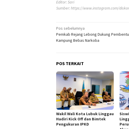
Editor: Sari
Sumber:
https://www.instagram.com/diskom
Navigasi
Pos sebelumnya
Pemkab Rejang Lebong Dukung Pembentu
pos
Kampung Bebas Narkoba
POS TERKAIT
Wakil Wali Kota Lubuk Linggau
Sisw
Hadiri Kick Off dan Bimtek
Ling
Pengukuran IPKD
Peru