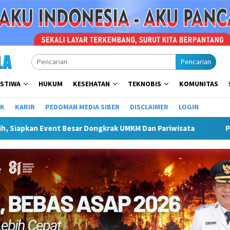
Pencarian
ISTIWA
HUKUM
KESEHATAN
TEKNOBIS
KOMUNITAS
IK
KARIR
PEDOMAN MEDIA SIBER
DISCLAIMER
LOGIN
t Bupati Hendri Dukung Percepatan Penyaluran DAK Fisik Dan Da