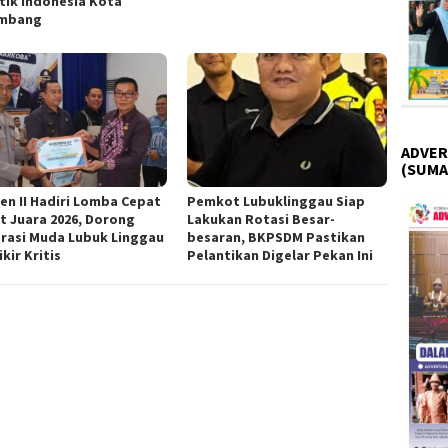
tik Indonesia Kota
embang
ADVER
(SUMA
ten II Hadiri Lomba Cepat
Pemkot Lubuklinggau Siap
t Juara 2026, Dorong
Lakukan Rotasi Besar-
rasi Muda Lubuk Linggau
besaran, BKPSDM Pastikan
kir Kritis
Pelantikan Digelar Pekan Ini