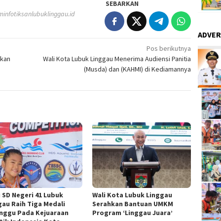
SEBARKAN
infotiksanlubuklinggau.id
ADVER
Pos berikutnya
kan
Wali Kota Lubuk Linggau Menerima Audiensi Panitia
(Musda) dan (KAHMI) di Kediamannya
i SD Negeri 41 Lubuk
Wali Kota Lubuk Linggau
gau Raih Tiga Medali
Serahkan Bantuan UMKM
nggu Pada Kejuaraan
Program ‘Linggau Juara’