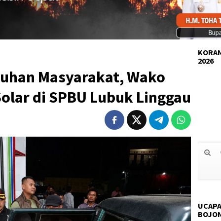
KORAN
2026
eluhan Masyarakat, Wako
Solar di SPBU Lubuk Linggau
UCAPA
BOJO