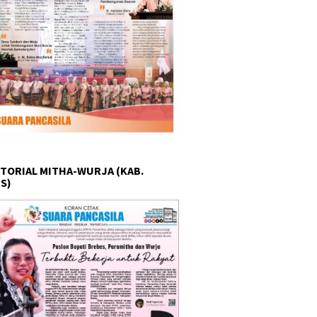
TORIAL MITHA-WURJA (KAB.
S)