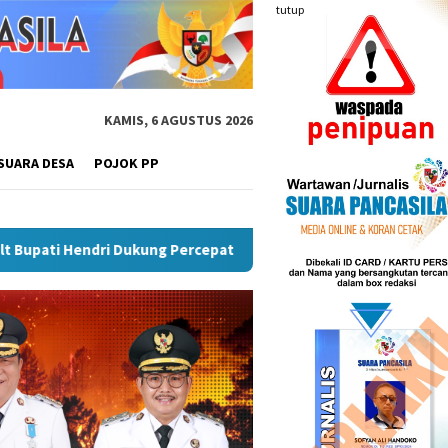
tutup
KAMIS, 6 AGUSTUS 2026
SUARA DESA
POJOK PP
na Desa Di Rejang Lebong
Plt Bupati Rejang Lebong Teri