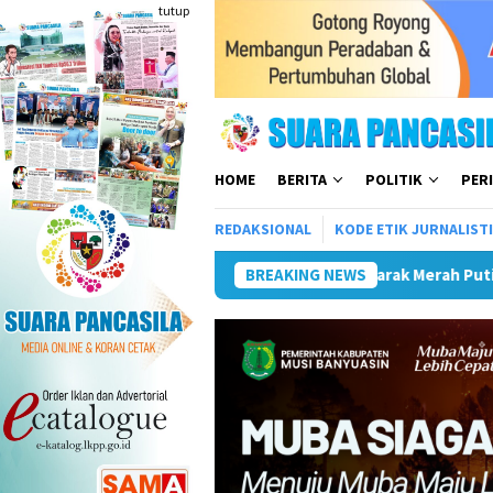
Loncat
tutup
ke
konten
HOME
BERITA
POLITIK
PER
REDAKSIONAL
KODE ETIK JURNALIST
h, Siapkan Event Besar Dongkrak UMKM Dan Pariwisata
BREAKING NEWS
Pl