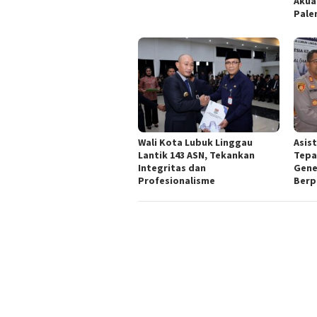
Akua
Pal
Wali Kota Lubuk Linggau
Asis
Lantik 143 ASN, Tekankan
Tepa
Integritas dan
Gene
Profesionalisme
Berpi