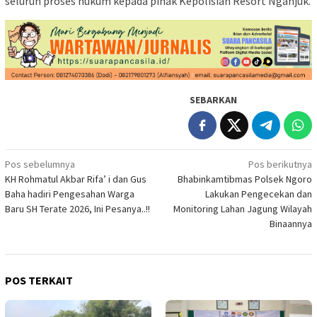
seluruh proses hukum kepada pihak Kepolisian Resort Nganjuk.
SEBARKAN
Navigasi
Pos sebelumnya
Pos berikutnya
KH Rohmatul Akbar Rifa’ i dan Gus
Bhabinkamtibmas Polsek Ngoro
pos
Baha hadiri Pengesahan Warga
Lakukan Pengecekan dan
Baru SH Terate 2026, Ini Pesanya..!!
Monitoring Lahan Jagung Wilayah
Binaannya
POS TERKAIT