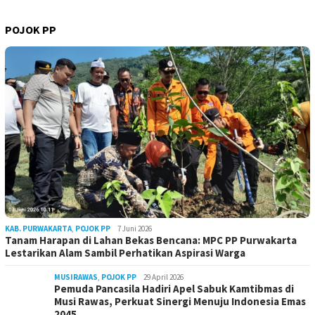
POJOK PP
KAB. PURWAKARTA
,
POJOK PP
7 Juni 2026
Tanam Harapan di Lahan Bekas Bencana: MPC PP Purwakarta
Lestarikan Alam Sambil Perhatikan Aspirasi Warga
MUSIRAWAS
,
POJOK PP
29 April 2026
Pemuda Pancasila Hadiri Apel Sabuk Kamtibmas di
Musi Rawas, Perkuat Sinergi Menuju Indonesia Emas
2045