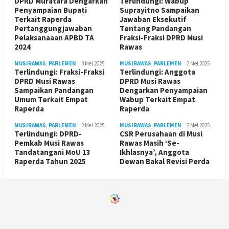
DPRD Muratara Dengarkan
Terlindungi: Wabup
Penyampaian Bupati
Suprayitno Sampaikan
Terkait Raperda
Jawaban Eksekutif
Pertanggungjawaban
Tentang Pandangan
Pelaksanaaan APBD TA
Fraksi-Fraksi DPRD Musi
2024
Rawas
MUSIRAWAS
,
PARLEMEN
3 Mei 2025
MUSIRAWAS
,
PARLEMEN
2 Mei 2025
Terlindungi: Fraksi-Fraksi
Terlindungi: Anggota
DPRD Musi Rawas
DPRD Musi Rawas
Sampaikan Pandangan
Dengarkan Penyampaian
Umum Terkait Empat
Wabup Terkait Empat
Raperda
Raperda
MUSIRAWAS
,
PARLEMEN
2 Mei 2025
MUSIRAWAS
,
PARLEMEN
2 Mei 2025
Terlindungi: DPRD-
CSR Perusahaan di Musi
Pemkab Musi Rawas
Rawas Masih ‘Se-
Tandatangani MoU 13
Ikhlasnya’, Anggota
Raperda Tahun 2025
Dewan Bakal Revisi Perda ‎