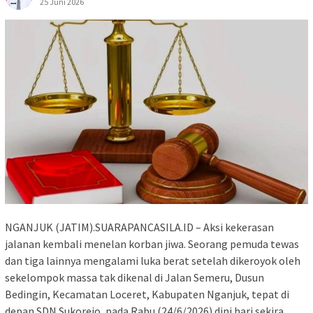
25 Juni 2026
​NGANJUK (JATIM).SUARAPANCASILA.ID – Aksi kekerasan
jalanan kembali menelan korban jiwa. Seorang pemuda tewas
dan tiga lainnya mengalami luka berat setelah dikeroyok oleh
sekelompok massa tak dikenal di Jalan Semeru, Dusun
Bedingin, Kecamatan Loceret, Kabupaten Nganjuk, tepat di
depan SDN Sukorejo, pada Rabu (24/6/2026) dini hari sekira