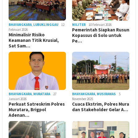
BHAYANGKARA
,
LUBUKLINGGAU
12
MILITER
10 Februari 2026
Pemerintah Siapkan Rusun
Februari 2026
Minimalisir Risiko
Kopassus di Solo untuk
Keamanan Titik Krusial,
Pe…
Sat Sam…
BHAYANGKARA
,
MURATARA
27
BHAYANGKARA
,
MUSIRAWAS
5
Januari 2026
November 2025
Perkuat Satreskrim Polres
Cuaca Ekstrim, Polres Mura
Muratara, Brigpol
dan Stakeholder Gelar A…
Adenan…