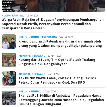
HUKUM
,
KRIMINAL
12 Mei 2026
Warga Asem Raja Soroti Dugaan Penyimpangan Pembangunan
Koperasi Merah Putih, Pertanyakan Peran Koramil dan
Transparansi Pengelolaan
HUKUM
,
KRIMINAL
,
PALEMBANG
10 April 2026
Kronologi pria di Palembang diusir dari rumah oleh
orang yang 2 tahun numpang, dikejar pakai parang
KRIMINAL
,
PERAWANG
10 April 2026
Kurang dari 24 Jam, Tim Opsnal Polsek Tualang
Ringkus Pelaku Penganiayaan
KRIMINAL
,
PERAWANG
2 April 2026
Tak Butuh Waktu Lama, Polsek Tualang Bekuk 2
Pelaku Curas Pembacokan Ojol, Dua DPO
HUKUM
,
KRIMINAL
2 April 2026
Skandal Rp1,9 Miliar di Ambalawi, Pegadaian Harus
Bertanggung Jawab! Dana Nasabah Raib, Pegadaian
Diminta Jangan Bungkam!