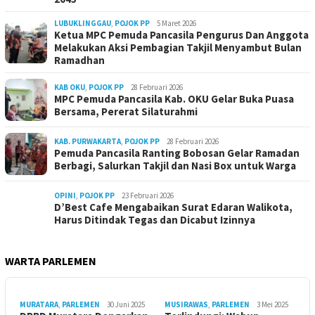
LUBUKLINGGAU
,
POJOK PP
5 Maret 2026
Ketua MPC Pemuda Pancasila Pengurus Dan Anggota
Melakukan Aksi Pembagian Takjil Menyambut Bulan
Ramadhan
KAB OKU
,
POJOK PP
28 Februari 2026
MPC Pemuda Pancasila Kab. OKU Gelar Buka Puasa
Bersama, Pererat Silaturahmi
KAB. PURWAKARTA
,
POJOK PP
28 Februari 2026
Pemuda Pancasila Ranting Bobosan Gelar Ramadan
Berbagi, Salurkan Takjil dan Nasi Box untuk Warga
OPINI
,
POJOK PP
23 Februari 2026
D’Best Cafe Mengabaikan Surat Edaran Walikota,
Harus Ditindak Tegas dan Dicabut Izinnya
WARTA PARLEMEN
MURATARA
,
PARLEMEN
30 Juni 2025
MUSIRAWAS
,
PARLEMEN
3 Mei 2025