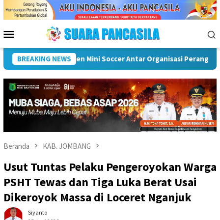
Loncat
ke
konten
Menu
Mobile
OPD) Musi Rawas
BREAKING NEWS
Puncak Peringatan IPeKB Ke-19, Plt Bu
Beranda
KAB. JOMBANG
Usut Tuntas Pelaku Pengeroyokan Warga
PSHT Tewas dan Tiga Luka Berat Usai
Dikeroyok Massa di Loceret Nganjuk
Siyanto