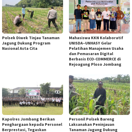
Polsek Diwek Tinjau Tanaman
Mahasiswa KKN Kolaboratif
Jagung Dukung Program
UNISDA–UNHASY Gelar
Nasional Asta Cita
Pelatihan Manajemen Usaha
dan Pemasaran Digital
Berbasis ECO-COMMERCE di
Rejoagung Ploso Jombang
Kapolres Jombang Berikan
Personil Polsek Bareng
Penghargaan kepada Personel
Laksanakan Peninjauan
Berprestasi, Tegaskan
Tanaman Jagung Dukung