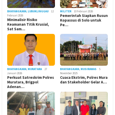
BHAYANGKARA
,
LUBUKLINGGAU
12
MILITER
10 Februari 2026
Pemerintah Siapkan Rusun
Februari 2026
Minimalisir Risiko
Kopassus di Solo untuk
Keamanan Titik Krusial,
Pe…
Sat Sam…
BHAYANGKARA
,
MURATARA
27
BHAYANGKARA
,
MUSIRAWAS
5
Januari 2026
November 2025
Perkuat Satreskrim Polres
Cuaca Ekstrim, Polres Mura
Muratara, Brigpol
dan Stakeholder Gelar A…
Adenan…