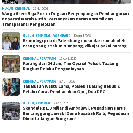
HUKUM
,
KRIMINAL
12 Mei 2026
Warga Asem Raja Soroti Dugaan Penyimpangan Pembangunan
Koperasi Merah Putih, Pertanyakan Peran Koramil dan
Transparansi Pengelolaan
HUKUM
,
KRIMINAL
,
PALEMBANG
10 April 2026
Kronologi pria di Palembang diusir dari rumah oleh
orang yang 2 tahun numpang, dikejar pakai parang
KRIMINAL
,
PERAWANG
10 April 2026
Kurang dari 24 Jam, Tim Opsnal Polsek Tualang
Ringkus Pelaku Penganiayaan
KRIMINAL
,
PERAWANG
2 April 2026
Tak Butuh Waktu Lama, Polsek Tualang Bekuk 2
Pelaku Curas Pembacokan Ojol, Dua DPO
HUKUM
,
KRIMINAL
2 April 2026
Skandal Rp1,9 Miliar di Ambalawi, Pegadaian Harus
Bertanggung Jawab! Dana Nasabah Raib, Pegadaian
Diminta Jangan Bungkam!