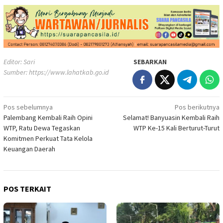
Editor: Sari
SEBARKAN
Sumber:
https://www.lahatkab.go.id
Navigasi
Pos sebelumnya
Pos berikutnya
Palembang Kembali Raih Opini
Selamat! Banyuasin Kembali Raih
pos
WTP, Ratu Dewa Tegaskan
WTP Ke-15 Kali Berturut-Turut
Komitmen Perkuat Tata Kelola
Keuangan Daerah
POS TERKAIT