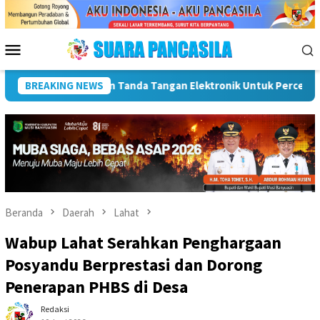
Loncat
ke
konten
Menu
Mobile
Dorong UMKM Naik Kelas, Ratu Dewa Tekankan Pentingnya AI Di 
BREAKING NEWS
Beranda
Daerah
Lahat
Wabup Lahat Serahkan Penghargaan
Posyandu Berprestasi dan Dorong
Penerapan PHBS di Desa
Redaksi