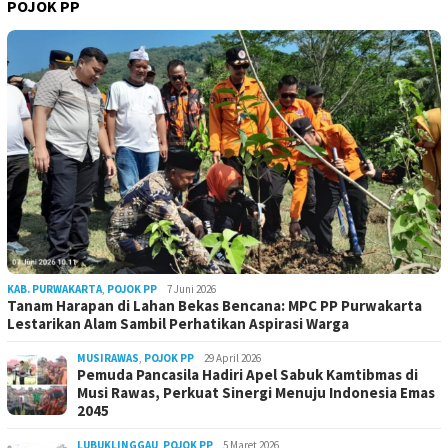
POJOK PP
KAB. PURWAKARTA
,
POJOK PP
7 Juni 2026
Tanam Harapan di Lahan Bekas Bencana: MPC PP Purwakarta
Lestarikan Alam Sambil Perhatikan Aspirasi Warga
MUSIRAWAS
,
POJOK PP
29 April 2026
Pemuda Pancasila Hadiri Apel Sabuk Kamtibmas di
Musi Rawas, Perkuat Sinergi Menuju Indonesia Emas
2045
LUBUKLINGGAU
,
POJOK PP
5 Maret 2026