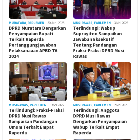
MURATARA
,
PARLEMEN
30 Juni 2025
MUSIRAWAS
,
PARLEMEN
3 Mei 2025
DPRD Muratara Dengarkan
Terlindungi: Wabup
Penyampaian Bupati
Suprayitno Sampaikan
Terkait Raperda
Jawaban Eksekutif
Pertanggungjawaban
Tentang Pandangan
Pelaksanaaan APBD TA
Fraksi-Fraksi DPRD Musi
2024
Rawas
MUSIRAWAS
,
PARLEMEN
3 Mei 2025
MUSIRAWAS
,
PARLEMEN
2 Mei 2025
Terlindungi: Fraksi-Fraksi
Terlindungi: Anggota
DPRD Musi Rawas
DPRD Musi Rawas
Sampaikan Pandangan
Dengarkan Penyampaian
Umum Terkait Empat
Wabup Terkait Empat
Raperda
Raperda