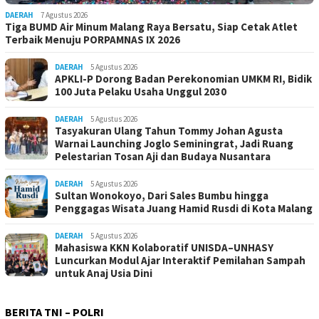
DAERAH
7 Agustus 2026
Tiga BUMD Air Minum Malang Raya Bersatu, Siap Cetak Atlet
Terbaik Menuju PORPAMNAS IX 2026
DAERAH
5 Agustus 2026
APKLI-P Dorong Badan Perekonomian UMKM RI, Bidik
100 Juta Pelaku Usaha Unggul 2030
DAERAH
5 Agustus 2026
Tasyakuran Ulang Tahun Tommy Johan Agusta
Warnai Launching Joglo Seminingrat, Jadi Ruang
Pelestarian Tosan Aji dan Budaya Nusantara
DAERAH
5 Agustus 2026
Sultan Wonokoyo, Dari Sales Bumbu hingga
Penggagas Wisata Juang Hamid Rusdi di Kota Malang
DAERAH
5 Agustus 2026
Mahasiswa KKN Kolaboratif UNISDA–UNHASY
Luncurkan Modul Ajar Interaktif Pemilahan Sampah
untuk Anaj Usia Dini
BERITA TNI – POLRI