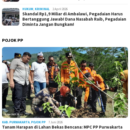
HUKUM
,
KRIMINAL
2 April 2026
Skandal Rp1,9 Miliar di Ambalawi, Pegadaian Harus
Bertanggung Jawab! Dana Nasabah Raib, Pegadaian
Diminta Jangan Bungkam!
POJOK PP
KAB. PURWAKARTA
,
POJOK PP
7 Juni 2026
Tanam Harapan di Lahan Bekas Bencana: MPC PP Purwakarta