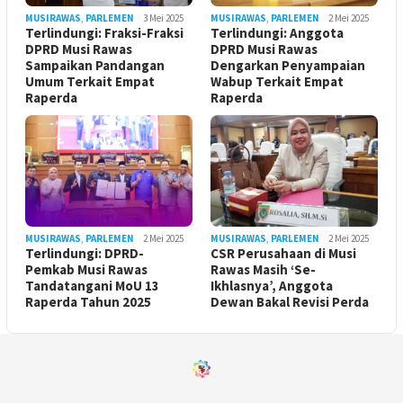
MUSIRAWAS
,
PARLEMEN
3 Mei 2025
MUSIRAWAS
,
PARLEMEN
2 Mei 2025
Terlindungi: Fraksi-Fraksi
Terlindungi: Anggota
DPRD Musi Rawas
DPRD Musi Rawas
Sampaikan Pandangan
Dengarkan Penyampaian
Umum Terkait Empat
Wabup Terkait Empat
Raperda
Raperda
MUSIRAWAS
,
PARLEMEN
2 Mei 2025
MUSIRAWAS
,
PARLEMEN
2 Mei 2025
Terlindungi: DPRD-
CSR Perusahaan di Musi
Pemkab Musi Rawas
Rawas Masih ‘Se-
Tandatangani MoU 13
Ikhlasnya’, Anggota
Raperda Tahun 2025
Dewan Bakal Revisi Perda ‎