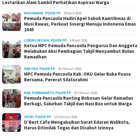
Lestarikan Alam Sambil Perhatikan Aspirasi Warga
MUSIRAWAS
,
POJOK PP
29 April 2026
Pemuda Pancasila Hadiri Apel Sabuk Kamtibmas di
Musi Rawas, Perkuat Sinergi Menuju Indonesia Emas
2045
LUBUKLINGGAU
,
POJOK PP
5 Maret 2026
Ketua MPC Pemuda Pancasila Pengurus Dan Anggota
Melakukan Aksi Pembagian Takjil Menyambut Bulan
Ramadhan
KAB OKU
,
POJOK PP
28 Februari 2026
MPC Pemuda Pancasila Kab. OKU Gelar Buka Puasa
Bersama, Pererat Silaturahmi
KAB. PURWAKARTA
,
POJOK PP
28 Februari 2026
Pemuda Pancasila Ranting Bobosan Gelar Ramadan
Berbagi, Salurkan Takjil dan Nasi Box untuk Warga
OPINI
,
POJOK PP
23 Februari 2026
D’Best Cafe Mengabaikan Surat Edaran Walikota,
Harus Ditindak Tegas dan Dicabut Izinnya