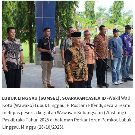
LUBUK LINGGAU (SUMSEL), SUARAPANCASILA.ID
-Wakil Wali
Kota (Wawako) Lubuk Linggau, H Rustam Effendi, secara resmi
melepas peserta kegiatan Wawasan Kebangsaan (Wasbang)
Paskibraka Tahun 2025 di halaman Perkantoran Pemkot Lubuk
Linggau, Minggu (26/10/2025).