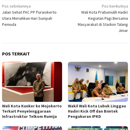
Navigasi
Pos sebelumnya
Pos berikutnya
Jalan Sehat PAC PP Purwokerto
Wali Kota Prabumulih Hadiri
pos
Utara Meriahkan Hari Sumpah
Kegiatan Pagi Bersama
Pemuda
Masyarakat di Stadion Talang
Jimar
POS TERKAIT
Wali Kota Kunker ke Mojokerto
Wakil Wali Kota Lubuk Linggau
Terkait Penyelenggaraan
Hadiri Kick Off dan Bimtek
Infrastruktur Telkom Rumija
Pengukuran IPKD