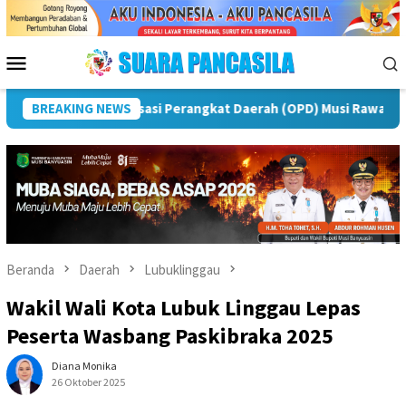
Loncat
ke
konten
Menu
Mobile
ncak Peringatan IPeKB Ke-19, Plt Bupati Rejang Lebong: Penyu
BREAKING NEWS
Beranda
Daerah
Lubuklinggau
Wakil Wali Kota Lubuk Linggau Lepas
Peserta Wasbang Paskibraka 2025
Diana Monika
26 Oktober 2025