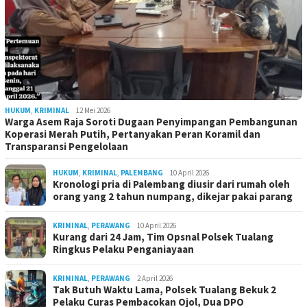
HUKUM
,
KRIMINAL
12 Mei 2026
Warga Asem Raja Soroti Dugaan Penyimpangan Pembangunan
Koperasi Merah Putih, Pertanyakan Peran Koramil dan
Transparansi Pengelolaan
HUKUM
,
KRIMINAL
,
PALEMBANG
10 April 2026
Kronologi pria di Palembang diusir dari rumah oleh
orang yang 2 tahun numpang, dikejar pakai parang
KRIMINAL
,
PERAWANG
10 April 2026
Kurang dari 24 Jam, Tim Opsnal Polsek Tualang
Ringkus Pelaku Penganiayaan
KRIMINAL
,
PERAWANG
2 April 2026
Tak Butuh Waktu Lama, Polsek Tualang Bekuk 2
Pelaku Curas Pembacokan Ojol, Dua DPO