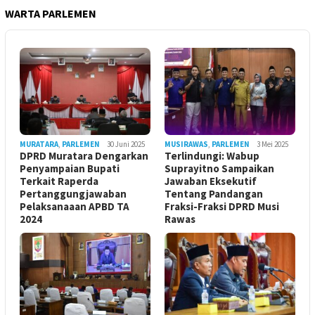
WARTA PARLEMEN
MURATARA
,
PARLEMEN
30 Juni 2025
MUSIRAWAS
,
PARLEMEN
3 Mei 2025
DPRD Muratara Dengarkan
Terlindungi: Wabup
Penyampaian Bupati
Suprayitno Sampaikan
Terkait Raperda
Jawaban Eksekutif
Pertanggungjawaban
Tentang Pandangan
Pelaksanaaan APBD TA
Fraksi-Fraksi DPRD Musi
2024
Rawas