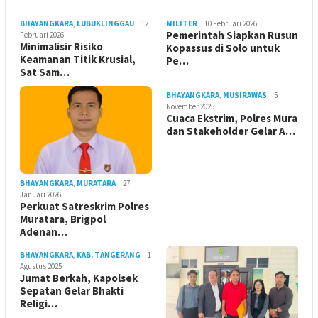
BHAYANGKARA
,
LUBUKLINGGAU
12
MILITER
10 Februari 2026
Pemerintah Siapkan Rusun
Februari 2026
Minimalisir Risiko
Kopassus di Solo untuk
Keamanan Titik Krusial,
Pe…
Sat Sam…
BHAYANGKARA
,
MUSIRAWAS
5
November 2025
Cuaca Ekstrim, Polres Mura
dan Stakeholder Gelar A…
BHAYANGKARA
,
MURATARA
27
Januari 2026
Perkuat Satreskrim Polres
Muratara, Brigpol
Adenan…
BHAYANGKARA
,
KAB. TANGERANG
1
Agustus 2025
Jumat Berkah, Kapolsek
Sepatan Gelar Bhakti
Religi…