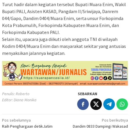
Turut hadir dalam kegiatan tersebut Bupati Muara Enim, Wakil
Bupati PALI, Asisten KASAD, Pangdam II/Sriwijaya, Danrem
044/Gapo, Dandim 0404/Muara Enim, serta unsur Forkopimda
Kota Prabumulih, Forkopimda Kabupaten Muara Enim, dan
Forkopimda Kabupaten PALI.
Selain itu, upacara juga diikuti oleh anggota TNI di wilayah
Kodim 0404/Muara Enim dan masyarakat sekitar yang antusias
menyaksikan jalannya kegiatan.
Penulis: Roberto
SEBARKAN
Editor: Diana Monika
Navigasi
Pos sebelumnya
Pos berikutnya
Raih Penghargaan detikJatim
Dandim 0833 Dampingi Wakasad
pos