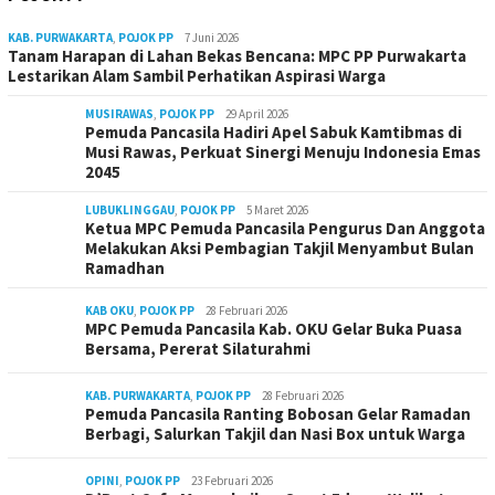
KAB. PURWAKARTA
,
POJOK PP
7 Juni 2026
Tanam Harapan di Lahan Bekas Bencana: MPC PP Purwakarta
Lestarikan Alam Sambil Perhatikan Aspirasi Warga
MUSIRAWAS
,
POJOK PP
29 April 2026
Pemuda Pancasila Hadiri Apel Sabuk Kamtibmas di
Musi Rawas, Perkuat Sinergi Menuju Indonesia Emas
2045
LUBUKLINGGAU
,
POJOK PP
5 Maret 2026
Ketua MPC Pemuda Pancasila Pengurus Dan Anggota
Melakukan Aksi Pembagian Takjil Menyambut Bulan
Ramadhan
KAB OKU
,
POJOK PP
28 Februari 2026
MPC Pemuda Pancasila Kab. OKU Gelar Buka Puasa
Bersama, Pererat Silaturahmi
KAB. PURWAKARTA
,
POJOK PP
28 Februari 2026
Pemuda Pancasila Ranting Bobosan Gelar Ramadan
Berbagi, Salurkan Takjil dan Nasi Box untuk Warga
OPINI
,
POJOK PP
23 Februari 2026