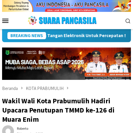
Loncat
ke
konten
Menu
Mobile
BREAKING NEWS
Dorong UMKM Naik Kelas, Ratu Dewa Tekankan Pentingnya 
Beranda
KOTA PRABUMULIH
Wakil Wali Kota Prabumulih Hadiri
Upacara Penutupan TMMD ke-126 di
Muara Enim
Roberto