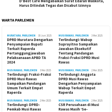
D’Best Cafe Mengabaikan Surat Edaran Walikota,
Harus Ditindak Tegas dan Dicabut Izinnya
WARTA PARLEMEN
MURATARA
,
PARLEMEN
30 Juni 2025
MUSIRAWAS
,
PARLEMEN
3 Mei 2025
DPRD Muratara Dengarkan
Terlindungi: Wabup
Penyampaian Bupati
Suprayitno Sampaikan
Terkait Raperda
Jawaban Eksekutif
Pertanggungjawaban
Tentang Pandangan
Pelaksanaaan APBD TA
Fraksi-Fraksi DPRD Musi
2024
Rawas
MUSIRAWAS
,
PARLEMEN
3 Mei 2025
MUSIRAWAS
,
PARLEMEN
2 Mei 2025
Terlindungi: Fraksi-Fraksi
Terlindungi: Anggota
DPRD Musi Rawas
DPRD Musi Rawas
Sampaikan Pandangan
Dengarkan Penyampaian
Umum Terkait Empat
Wabup Terkait Empat
Raperda
Raperda
MUSIRAWAS
,
PARLEMEN
2 Mei 2025
MUSIRAWAS
,
PARLEMEN
2 Mei 2025
Terlindungi: DPRD-
CSR Perusahaan di Musi
Pemkab Musi Rawas
Rawas Masih ‘Se-