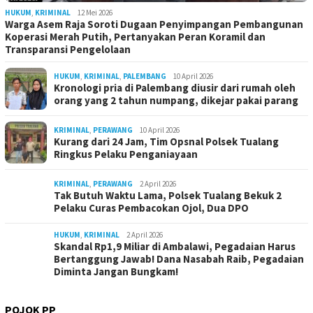
HUKUM
,
KRIMINAL
12 Mei 2026
Warga Asem Raja Soroti Dugaan Penyimpangan Pembangunan
Koperasi Merah Putih, Pertanyakan Peran Koramil dan
Transparansi Pengelolaan
HUKUM
,
KRIMINAL
,
PALEMBANG
10 April 2026
Kronologi pria di Palembang diusir dari rumah oleh
orang yang 2 tahun numpang, dikejar pakai parang
KRIMINAL
,
PERAWANG
10 April 2026
Kurang dari 24 Jam, Tim Opsnal Polsek Tualang
Ringkus Pelaku Penganiayaan
KRIMINAL
,
PERAWANG
2 April 2026
Tak Butuh Waktu Lama, Polsek Tualang Bekuk 2
Pelaku Curas Pembacokan Ojol, Dua DPO
HUKUM
,
KRIMINAL
2 April 2026
Skandal Rp1,9 Miliar di Ambalawi, Pegadaian Harus
Bertanggung Jawab! Dana Nasabah Raib, Pegadaian
Diminta Jangan Bungkam!
POJOK PP