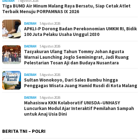
DAERAH
7 Agustus 2026
Tiga BUMD Air Minum Malang Raya Bersatu, Siap Cetak Atlet
Terbaik Menuju PORPAMNAS IX 2026
DAERAH
5 Agustus 2026
APKLI-P Dorong Badan Perekonomian UMKM RI, Bidik
100 Juta Pelaku Usaha Unggul 2030
DAERAH
5 Agustus 2026
Tasyakuran Ulang Tahun Tommy Johan Agusta
Warnai Launching Joglo Seminingrat, Jadi Ruang
Pelestarian Tosan Aji dan Budaya Nusantara
DAERAH
5 Agustus 2026
Sultan Wonokoyo, Dari Sales Bumbu hingga
Penggagas Wisata Juang Hamid Rusdi di Kota Malang
DAERAH
5 Agustus 2026
Mahasiswa KKN Kolaboratif UNISDA–UNHASY
Luncurkan Modul Ajar Interaktif Pemilahan Sampah
untuk Anaj Usia Dini
BERITA TNI – POLRI