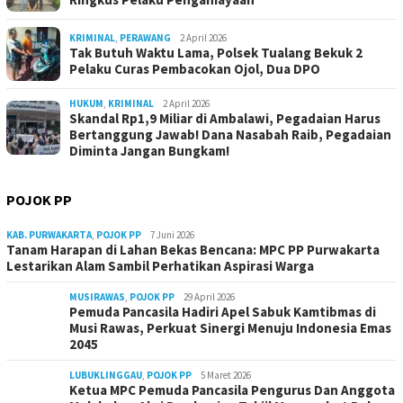
KRIMINAL
,
PERAWANG
2 April 2026
Tak Butuh Waktu Lama, Polsek Tualang Bekuk 2
Pelaku Curas Pembacokan Ojol, Dua DPO
HUKUM
,
KRIMINAL
2 April 2026
Skandal Rp1,9 Miliar di Ambalawi, Pegadaian Harus
Bertanggung Jawab! Dana Nasabah Raib, Pegadaian
Diminta Jangan Bungkam!
POJOK PP
KAB. PURWAKARTA
,
POJOK PP
7 Juni 2026
Tanam Harapan di Lahan Bekas Bencana: MPC PP Purwakarta
Lestarikan Alam Sambil Perhatikan Aspirasi Warga
MUSIRAWAS
,
POJOK PP
29 April 2026
Pemuda Pancasila Hadiri Apel Sabuk Kamtibmas di
Musi Rawas, Perkuat Sinergi Menuju Indonesia Emas
2045
LUBUKLINGGAU
,
POJOK PP
5 Maret 2026
Ketua MPC Pemuda Pancasila Pengurus Dan Anggota