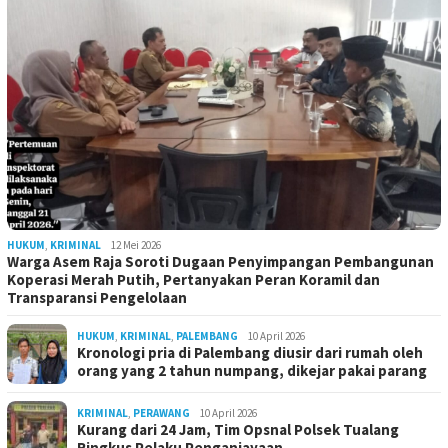
HUKUM
,
KRIMINAL
12 Mei 2026
Warga Asem Raja Soroti Dugaan Penyimpangan Pembangunan
Koperasi Merah Putih, Pertanyakan Peran Koramil dan
Transparansi Pengelolaan
HUKUM
,
KRIMINAL
,
PALEMBANG
10 April 2026
Kronologi pria di Palembang diusir dari rumah oleh
orang yang 2 tahun numpang, dikejar pakai parang
KRIMINAL
,
PERAWANG
10 April 2026
Kurang dari 24 Jam, Tim Opsnal Polsek Tualang
Ringkus Pelaku Penganiayaan