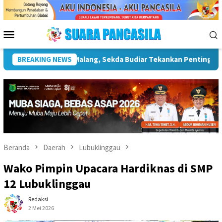
Loncat
ke
konten
Menu
Mobile
struktur Kebudayaan
BREAKING NEWS
Wakil Wali Kota Lepas Lomba Gerak 
Beranda
Daerah
Lubuklinggau
Wako Pimpin Upacara Hardiknas di SMP
12 Lubuklinggau
Redaksi
2 Mei 2026