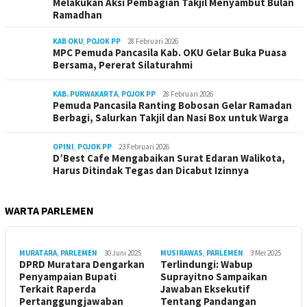
Melakukan Aksi Pembagian Takjil Menyambut Bulan
Ramadhan
KAB OKU
,
POJOK PP
28 Februari 2026
MPC Pemuda Pancasila Kab. OKU Gelar Buka Puasa
Bersama, Pererat Silaturahmi
KAB. PURWAKARTA
,
POJOK PP
28 Februari 2026
Pemuda Pancasila Ranting Bobosan Gelar Ramadan
Berbagi, Salurkan Takjil dan Nasi Box untuk Warga
OPINI
,
POJOK PP
23 Februari 2026
D’Best Cafe Mengabaikan Surat Edaran Walikota,
Harus Ditindak Tegas dan Dicabut Izinnya
WARTA PARLEMEN
MURATARA
,
PARLEMEN
30 Juni 2025
MUSIRAWAS
,
PARLEMEN
3 Mei 2025
DPRD Muratara Dengarkan
Terlindungi: Wabup
Penyampaian Bupati
Suprayitno Sampaikan
Terkait Raperda
Jawaban Eksekutif
Pertanggungjawaban
Tentang Pandangan