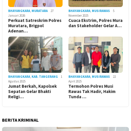
BHAYANGKARA
,
MURATARA
27
BHAYANGKARA
,
MUSIRAWAS
5
Januari 2026
November 2025
Perkuat Satreskrim Polres
Cuaca Ekstrim, Polres Mura
Muratara, Brigpol
dan Stakeholder Gelar A…
Adenan…
BHAYANGKARA
,
KAB. TANGERANG
1
BHAYANGKARA
,
MUSIRAWAS
22
Agustus 2025
April 2025
Jumat Berkah, Kapolsek
Termohon Polres Musi
Sepatan Gelar Bhakti
Rawas Tak Hadir, Hakim
Religi…
Tunda …
BERITA KRIMINAL