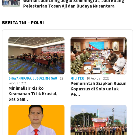
Warnai Launching Joglo Seminingrat, Jadi Ruang
Pelestarian Tosan Aji dan Budaya Nusantara
BERITA TNI – POLRI
BHAYANGKARA
,
LUBUKLINGGAU
12
MILITER
10 Februari 2026
Pemerintah Siapkan Rusun
Februari 2026
Minimalisir Risiko
Kopassus di Solo untuk
Keamanan Titik Krusial,
Pe…
Sat Sam…