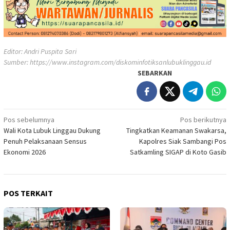
Editor: Andri Puspita Sari
Sumber:
https://www.instagram.com/diskominfotiksanlubuklinggau.id
SEBARKAN
Navigasi
Pos sebelumnya
Pos berikutnya
Wali Kota Lubuk Linggau Dukung
Tingkatkan Keamanan Swakarsa,
pos
Penuh Pelaksanaan Sensus
Kapolres Siak Sambangi Pos
Ekonomi 2026
Satkamling SIGAP di Koto Gasib
POS TERKAIT