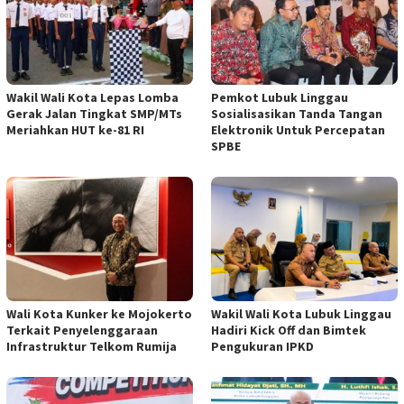
Wakil Wali Kota Lepas Lomba
Pemkot Lubuk Linggau
Gerak Jalan Tingkat SMP/MTs
Sosialisasikan Tanda Tangan
Meriahkan HUT ke-81 RI
Elektronik Untuk Percepatan
SPBE
Wali Kota Kunker ke Mojokerto
Wakil Wali Kota Lubuk Linggau
Terkait Penyelenggaraan
Hadiri Kick Off dan Bimtek
Infrastruktur Telkom Rumija
Pengukuran IPKD