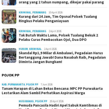
orang yang 2 tahun numpang, dikejar pakai parang
KRIMINAL
,
PERAWANG
10 April 2026
Kurang dari 24 Jam, Tim Opsnal Polsek Tualang
Ringkus Pelaku Penganiayaan
KRIMINAL
,
PERAWANG
2 April 2026
Tak Butuh Waktu Lama, Polsek Tualang Bekuk 2
Pelaku Curas Pembacokan Ojol, Dua DPO
HUKUM
,
KRIMINAL
2 April 2026
Skandal Rp1,9 Miliar di Ambalawi, Pegadaian Harus
Bertanggung Jawab! Dana Nasabah Raib, Pegadaian
Diminta Jangan Bungkam!
POJOK PP
KAB. PURWAKARTA
,
POJOK PP
7 Juni 2026
Tanam Harapan di Lahan Bekas Bencana: MPC PP Purwakarta
Lestarikan Alam Sambil Perhatikan Aspirasi Warga
MUSIRAWAS
,
POJOK PP
29 April 2026
Pemuda Pancasila Hadiri Apel Sabuk Kamtibmas di