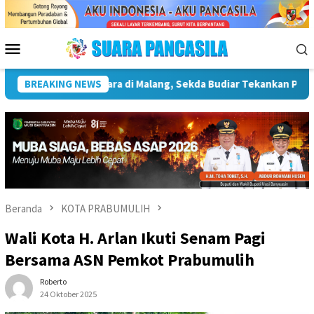
Loncat
ke
konten
Menu
Mobile
ya Infrastruktur Kebudayaan
BREAKING NEWS
Wakil Wali Kota Lepas Lomb
Beranda
KOTA PRABUMULIH
Wali Kota H. Arlan Ikuti Senam Pagi
Bersama ASN Pemkot Prabumulih
Roberto
24 Oktober 2025