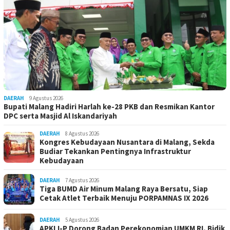
DAERAH
9 Agustus 2026
Bupati Malang Hadiri Harlah ke-28 PKB dan Resmikan Kantor
DPC serta Masjid Al Iskandariyah
DAERAH
8 Agustus 2026
Kongres Kebudayaan Nusantara di Malang, Sekda
Budiar Tekankan Pentingnya Infrastruktur
Kebudayaan
DAERAH
7 Agustus 2026
Tiga BUMD Air Minum Malang Raya Bersatu, Siap
Cetak Atlet Terbaik Menuju PORPAMNAS IX 2026
DAERAH
5 Agustus 2026
APKLI-P Dorong Badan Perekonomian UMKM RI, Bidik