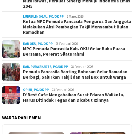
Musi Rawas, Perkuat Sinergi Menuju Indonesia Emas
2045
LUBUKLINGGAU
,
POJOK PP
5 Maret 2026
Ketua MPC Pemuda Pancasila Pengurus Dan Anggota
Melakukan Aksi Pembagian Takjil Menyambut Bulan
Ramadhan
KAB OKU
,
POJOK PP
28 Februari 2026
MPC Pemuda Pancasila Kab. OKU Gelar Buka Puasa
Bersama, Pererat Silaturahmi
KAB. PURWAKARTA
,
POJOK PP
28 Februari 2026
Pemuda Pancasila Ranting Bobosan Gelar Ramadan
Berbagi, Salurkan Takjil dan Nasi Box untuk Warga
OPINI
,
POJOK PP
23 Februari 2026
D’Best Cafe Mengabaikan Surat Edaran Walikota,
Harus Ditindak Tegas dan Dicabut Izinnya
WARTA PARLEMEN