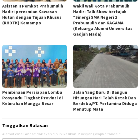
Asisten II Pemkot Prabumulih
Wakil Wali Kota Prabumulih
Hadiri peresmian Kawasan
Hadiri Talk Show bertajuk
Hutan dengan Tujuan Khusus
“Sinergi SMA Negeri 2
(KHDTK) Kemampo
Prabumulih dan KAGAMA
(Keluarga Alumni Universitas
Gadjah Mada)
Pembinaan Persiapan Lomba
Jalan Yang Baru Di Bangun
Posyandu Tingkat Provinsi di
Hitungan Hari Telah Retak Dan
Kelurahan Mangga Besar
Berdebu,PT. Pertamina Diduga
Menutup Mata
Tinggalkan Balasan
Alamat email Anda tidak akan dipublikasikan.
Ruas yang wajib ditandai
*