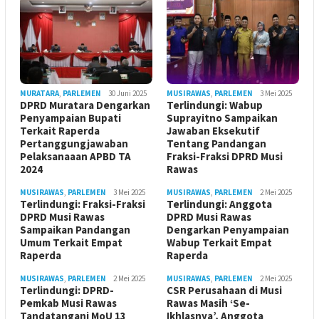
MURATARA
,
PARLEMEN
30 Juni 2025
MUSIRAWAS
,
PARLEMEN
3 Mei 2025
DPRD Muratara Dengarkan
Terlindungi: Wabup
Penyampaian Bupati
Suprayitno Sampaikan
Terkait Raperda
Jawaban Eksekutif
Pertanggungjawaban
Tentang Pandangan
Pelaksanaaan APBD TA
Fraksi-Fraksi DPRD Musi
2024
Rawas
MUSIRAWAS
,
PARLEMEN
3 Mei 2025
MUSIRAWAS
,
PARLEMEN
2 Mei 2025
Terlindungi: Fraksi-Fraksi
Terlindungi: Anggota
DPRD Musi Rawas
DPRD Musi Rawas
Sampaikan Pandangan
Dengarkan Penyampaian
Umum Terkait Empat
Wabup Terkait Empat
Raperda
Raperda
MUSIRAWAS
,
PARLEMEN
2 Mei 2025
MUSIRAWAS
,
PARLEMEN
2 Mei 2025
Terlindungi: DPRD-
CSR Perusahaan di Musi
Pemkab Musi Rawas
Rawas Masih ‘Se-
Tandatangani MoU 13
Ikhlasnya’, Anggota