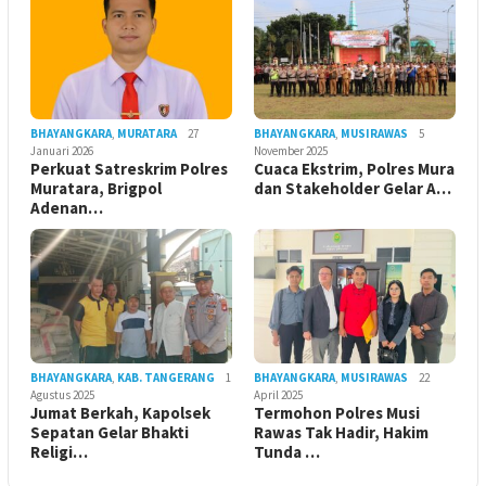
BHAYANGKARA
,
MURATARA
27
BHAYANGKARA
,
MUSIRAWAS
5
Januari 2026
November 2025
Perkuat Satreskrim Polres
Cuaca Ekstrim, Polres Mura
Muratara, Brigpol
dan Stakeholder Gelar A…
Adenan…
BHAYANGKARA
,
KAB. TANGERANG
1
BHAYANGKARA
,
MUSIRAWAS
22
Agustus 2025
April 2025
Jumat Berkah, Kapolsek
Termohon Polres Musi
Sepatan Gelar Bhakti
Rawas Tak Hadir, Hakim
Religi…
Tunda …