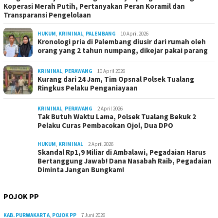
Koperasi Merah Putih, Pertanyakan Peran Koramil dan
Transparansi Pengelolaan
HUKUM
,
KRIMINAL
,
PALEMBANG
10 April 2026
Kronologi pria di Palembang diusir dari rumah oleh
orang yang 2 tahun numpang, dikejar pakai parang
KRIMINAL
,
PERAWANG
10 April 2026
Kurang dari 24 Jam, Tim Opsnal Polsek Tualang
Ringkus Pelaku Penganiayaan
KRIMINAL
,
PERAWANG
2 April 2026
Tak Butuh Waktu Lama, Polsek Tualang Bekuk 2
Pelaku Curas Pembacokan Ojol, Dua DPO
HUKUM
,
KRIMINAL
2 April 2026
Skandal Rp1,9 Miliar di Ambalawi, Pegadaian Harus
Bertanggung Jawab! Dana Nasabah Raib, Pegadaian
Diminta Jangan Bungkam!
POJOK PP
KAB. PURWAKARTA
,
POJOK PP
7 Juni 2026