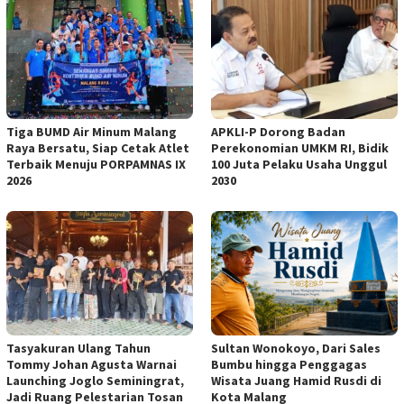
Tiga BUMD Air Minum Malang
APKLI-P Dorong Badan
Raya Bersatu, Siap Cetak Atlet
Perekonomian UMKM RI, Bidik
Terbaik Menuju PORPAMNAS IX
100 Juta Pelaku Usaha Unggul
2026
2030
Tasyakuran Ulang Tahun
Sultan Wonokoyo, Dari Sales
Tommy Johan Agusta Warnai
Bumbu hingga Penggagas
Launching Joglo Seminingrat,
Wisata Juang Hamid Rusdi di
Jadi Ruang Pelestarian Tosan
Kota Malang