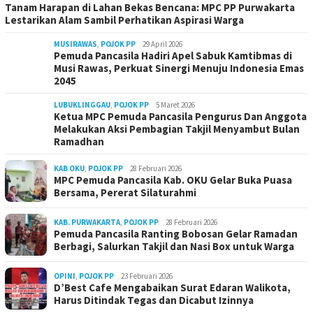
Tanam Harapan di Lahan Bekas Bencana: MPC PP Purwakarta
Lestarikan Alam Sambil Perhatikan Aspirasi Warga
MUSIRAWAS
,
POJOK PP
29 April 2026
Pemuda Pancasila Hadiri Apel Sabuk Kamtibmas di
Musi Rawas, Perkuat Sinergi Menuju Indonesia Emas
2045
LUBUKLINGGAU
,
POJOK PP
5 Maret 2026
Ketua MPC Pemuda Pancasila Pengurus Dan Anggota
Melakukan Aksi Pembagian Takjil Menyambut Bulan
Ramadhan
KAB OKU
,
POJOK PP
28 Februari 2026
MPC Pemuda Pancasila Kab. OKU Gelar Buka Puasa
Bersama, Pererat Silaturahmi
KAB. PURWAKARTA
,
POJOK PP
28 Februari 2026
Pemuda Pancasila Ranting Bobosan Gelar Ramadan
Berbagi, Salurkan Takjil dan Nasi Box untuk Warga
OPINI
,
POJOK PP
23 Februari 2026
D’Best Cafe Mengabaikan Surat Edaran Walikota,
Harus Ditindak Tegas dan Dicabut Izinnya