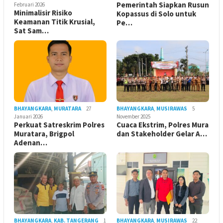
Pemerintah Siapkan Rusun
Februari 2026
Minimalisir Risiko
Kopassus di Solo untuk
Keamanan Titik Krusial,
Pe…
Sat Sam…
BHAYANGKARA
,
MURATARA
27
BHAYANGKARA
,
MUSIRAWAS
5
Januari 2026
November 2025
Perkuat Satreskrim Polres
Cuaca Ekstrim, Polres Mura
Muratara, Brigpol
dan Stakeholder Gelar A…
Adenan…
BHAYANGKARA
,
KAB. TANGERANG
1
BHAYANGKARA
,
MUSIRAWAS
22