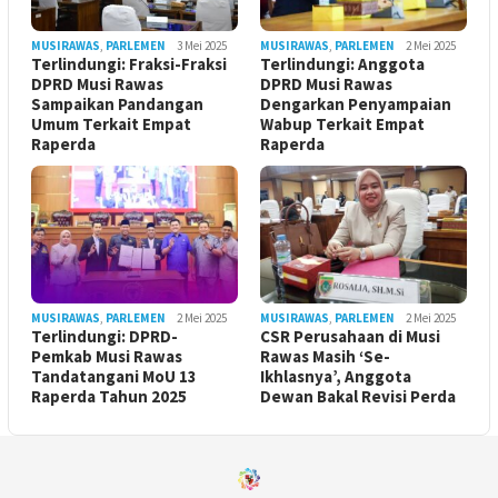
MUSIRAWAS
,
PARLEMEN
3 Mei 2025
MUSIRAWAS
,
PARLEMEN
2 Mei 2025
Terlindungi: Fraksi-Fraksi
Terlindungi: Anggota
DPRD Musi Rawas
DPRD Musi Rawas
Sampaikan Pandangan
Dengarkan Penyampaian
Umum Terkait Empat
Wabup Terkait Empat
Raperda
Raperda
MUSIRAWAS
,
PARLEMEN
2 Mei 2025
MUSIRAWAS
,
PARLEMEN
2 Mei 2025
Terlindungi: DPRD-
CSR Perusahaan di Musi
Pemkab Musi Rawas
Rawas Masih ‘Se-
Tandatangani MoU 13
Ikhlasnya’, Anggota
Raperda Tahun 2025
Dewan Bakal Revisi Perda ‎