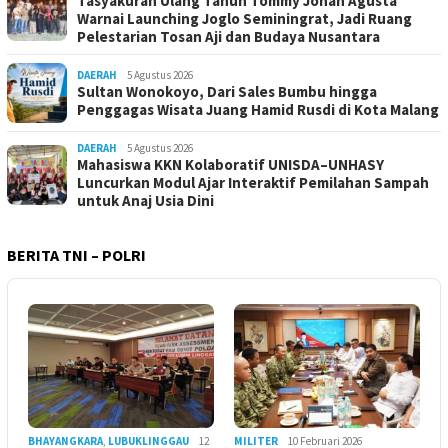
Tasyakuran Ulang Tahun Tommy Johan Agusta
Warnai Launching Joglo Seminingrat, Jadi Ruang
Pelestarian Tosan Aji dan Budaya Nusantara
DAERAH
5 Agustus 2026
Sultan Wonokoyo, Dari Sales Bumbu hingga
Penggagas Wisata Juang Hamid Rusdi di Kota Malang
DAERAH
5 Agustus 2026
Mahasiswa KKN Kolaboratif UNISDA–UNHASY
Luncurkan Modul Ajar Interaktif Pemilahan Sampah
untuk Anaj Usia Dini
BERITA TNI – POLRI
BHAYANGKARA
,
LUBUKLINGGAU
12
MILITER
10 Februari 2026