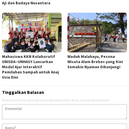
Aji dan Budaya Nusantara
Mahasiswa KKN Kolaboratif
Waduk Malahayu, Pesona
UNISDA–UNHASY Luncurkan
Wisata Alam Brebes yang Kini
Modul Ajar Interaktif
Semakin Nyaman Dikunjungi
Pemilahan Sampah untuk Anaj
Usia Dini
Tinggalkan Balasan
Alamat email Anda tidak akan dipublikasikan.
Ruas yang wajib ditandai
*