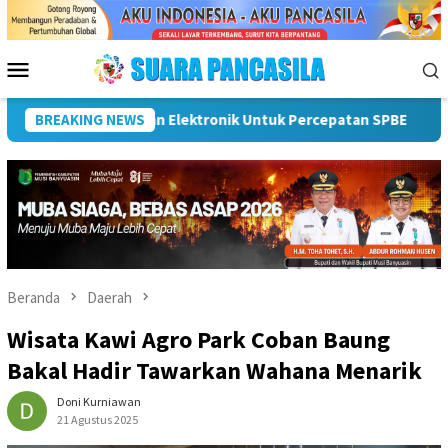
Loncat
ke
konten
Menu
Mobile
UMKM Naik Kelas, Ratu Dewa Tekankan Pentingnya AI Di Era Digi
BREAKING NEWS
Beranda
Daerah
Wisata Kawi Agro Park Coban Baung
Bakal Hadir Tawarkan Wahana Menarik
Doni Kurniawan
21 Agustus 2025