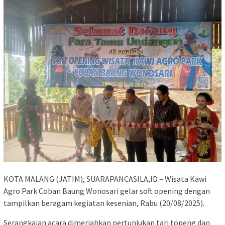
KOTA MALANG (JATIM), SUARAPANCASILA,ID – Wisata Kawi
Agro Park Coban Baung Wonosari gelar soft opening dengan
tampilkan beragam kegiatan kesenian, Rabu (20/08/2025).
Serangkaian acara dimeriahkan pertunjukan tari topeng dan