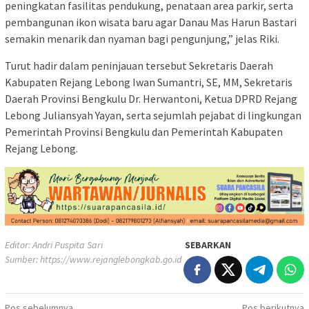
peningkatan fasilitas pendukung, penataan area parkir, serta
pembangunan ikon wisata baru agar Danau Mas Harun Bastari
semakin menarik dan nyaman bagi pengunjung,” jelas Riki.
Turut hadir dalam peninjauan tersebut Sekretaris Daerah
Kabupaten Rejang Lebong Iwan Sumantri, SE, MM, Sekretaris
Daerah Provinsi Bengkulu Dr. Herwantoni, Ketua DPRD Rejang
Lebong Juliansyah Yayan, serta sejumlah pejabat di lingkungan
Pemerintah Provinsi Bengkulu dan Pemerintah Kabupaten
Rejang Lebong.
Editor: Andri Puspita Sari
SEBARKAN
Sumber:
https://www.rejanglebongkab.go.id
Pos sebelumnya
Pos berikutnya