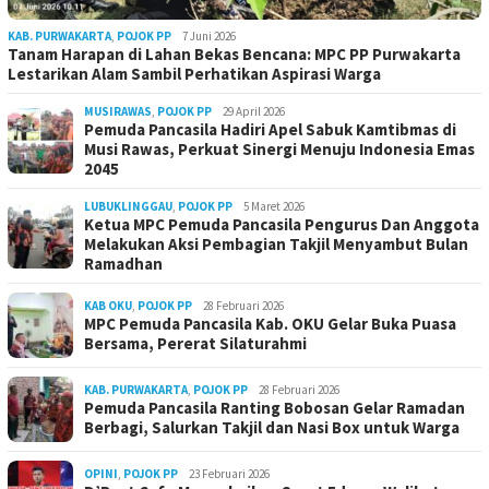
KAB. PURWAKARTA
,
POJOK PP
7 Juni 2026
Tanam Harapan di Lahan Bekas Bencana: MPC PP Purwakarta
Lestarikan Alam Sambil Perhatikan Aspirasi Warga
MUSIRAWAS
,
POJOK PP
29 April 2026
Pemuda Pancasila Hadiri Apel Sabuk Kamtibmas di
Musi Rawas, Perkuat Sinergi Menuju Indonesia Emas
2045
LUBUKLINGGAU
,
POJOK PP
5 Maret 2026
Ketua MPC Pemuda Pancasila Pengurus Dan Anggota
Melakukan Aksi Pembagian Takjil Menyambut Bulan
Ramadhan
KAB OKU
,
POJOK PP
28 Februari 2026
MPC Pemuda Pancasila Kab. OKU Gelar Buka Puasa
Bersama, Pererat Silaturahmi
KAB. PURWAKARTA
,
POJOK PP
28 Februari 2026
Pemuda Pancasila Ranting Bobosan Gelar Ramadan
Berbagi, Salurkan Takjil dan Nasi Box untuk Warga
OPINI
,
POJOK PP
23 Februari 2026