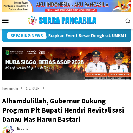
Loncat
ke
konten
Menu
Mobile
sata
BREAKING NEWS
Plt Bupati Hendri Dukung Percepatan Penyaluran DA
Beranda
CURUP
Alhamdulillah, Gubernur Dukung
Program Plt Bupati Hendri Revitalisasi
Danau Mas Harun Bastari
Redaksi