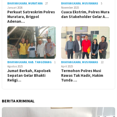
BHAYANGKARA
,
MURATARA
27
BHAYANGKARA
,
MUSIRAWAS
5
Januari 2026
November 2025
Perkuat Satreskrim Polres
Cuaca Ekstrim, Polres Mura
Muratara, Brigpol
dan Stakeholder Gelar A…
Adenan…
BHAYANGKARA
,
KAB. TANGERANG
1
BHAYANGKARA
,
MUSIRAWAS
22
Agustus 2025
April 2025
Jumat Berkah, Kapolsek
Termohon Polres Musi
Sepatan Gelar Bhakti
Rawas Tak Hadir, Hakim
Religi…
Tunda …
BERITA KRIMINAL