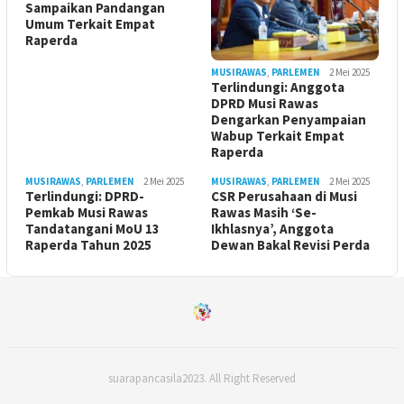
Sampaikan Pandangan
Umum Terkait Empat
Raperda
MUSIRAWAS
,
PARLEMEN
2 Mei 2025
Terlindungi: Anggota
DPRD Musi Rawas
Dengarkan Penyampaian
Wabup Terkait Empat
Raperda
MUSIRAWAS
,
PARLEMEN
2 Mei 2025
MUSIRAWAS
,
PARLEMEN
2 Mei 2025
Terlindungi: DPRD-
CSR Perusahaan di Musi
Pemkab Musi Rawas
Rawas Masih ‘Se-
Tandatangani MoU 13
Ikhlasnya’, Anggota
Raperda Tahun 2025
Dewan Bakal Revisi Perda ‎
suarapancasila2023. All Right Reserved