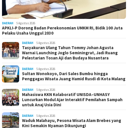
DAERAH
5 Agustus 2026
APKLI-P Dorong Badan Perekonomian UMKM RI, Bidik 100 Juta
Pelaku Usaha Unggul 2030
DAERAH
5 Agustus 2026
Tasyakuran Ulang Tahun Tommy Johan Agusta
Warnai Launching Joglo Seminingrat, Jadi Ruang
Pelestarian Tosan Aji dan Budaya Nusantara
DAERAH
5 Agustus 2026
Sultan Wonokoyo, Dari Sales Bumbu hingga
Penggagas Wisata Juang Hamid Rusdi di Kota Malang
DAERAH
5 Agustus 2026
Mahasiswa KKN Kolaboratif UNISDA–UNHASY
Luncurkan Modul Ajar Interaktif Pemilahan Sampah
untuk Anaj Usia Dini
DAERAH
5 Agustus 2026
Waduk Malahayu, Pesona Wisata Alam Brebes yang
Kini Semakin Nyaman Dikunjungi