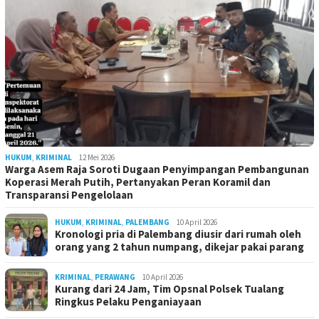
HUKUM
,
KRIMINAL
12 Mei 2026
Warga Asem Raja Soroti Dugaan Penyimpangan Pembangunan
Koperasi Merah Putih, Pertanyakan Peran Koramil dan
Transparansi Pengelolaan
HUKUM
,
KRIMINAL
,
PALEMBANG
10 April 2026
Kronologi pria di Palembang diusir dari rumah oleh
orang yang 2 tahun numpang, dikejar pakai parang
KRIMINAL
,
PERAWANG
10 April 2026
Kurang dari 24 Jam, Tim Opsnal Polsek Tualang
Ringkus Pelaku Penganiayaan