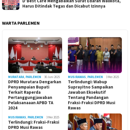
D’Best Cafe Mengabaikan Surat Edaran Walikota,
Harus Ditindak Tegas dan Dicabut Izinnya
WARTA PARLEMEN
MURATARA
,
PARLEMEN
30 Juni 2025
MUSIRAWAS
,
PARLEMEN
3 Mei 2025
DPRD Muratara Dengarkan
Terlindungi: Wabup
Penyampaian Bupati
Suprayitno Sampaikan
Terkait Raperda
Jawaban Eksekutif
Pertanggungjawaban
Tentang Pandangan
Pelaksanaaan APBD TA
Fraksi-Fraksi DPRD Musi
2024
Rawas
MUSIRAWAS
,
PARLEMEN
3 Mei 2025
Terlindungi: Fraksi-Fraksi
DPRD Musi Rawas