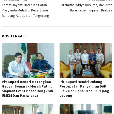
Navigasi
Camat Jayanti Hadiri Kegiatan
Paramitha Widya Kusuma, dan Arah
pos
Posyandu Melati di Desa Sumur
Baru Kepemimpinan Brebes
Bandung Kabupaten Tangerang
POS TERKAIT
Plt Bupati Hendri Matangkan
Plt Bupati Hendri Dukung
Gebyar Semarak Merah Putih,
Percepatan Penyaluran DAK
Siapkan Event Besar Dongkrak
Fisik Dan Dana Desa Di Rejang
UMKM Dan Pariwisata
Lebong