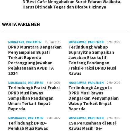
D’Best Cafe Mengabaikan Surat Edaran Walikota,
Harus Ditindak Tegas dan Dicabut Izinnya
WARTA PARLEMEN
MURATARA
,
PARLEMEN
30 Juni 2025
MUSIRAWAS
,
PARLEMEN
3 Mei 2025
DPRD Muratara Dengarkan
Terlindungi: Wabup
Penyampaian Bupati
Suprayitno Sampaikan
Terkait Raperda
Jawaban Eksekutif
Pertanggungjawaban
Tentang Pandangan
Pelaksanaaan APBD TA
Fraksi-Fraksi DPRD Musi
2024
Rawas
MUSIRAWAS
,
PARLEMEN
3 Mei 2025
MUSIRAWAS
,
PARLEMEN
2 Mei 2025
Terlindungi: Fraksi-Fraksi
Terlindungi: Anggota
DPRD Musi Rawas
DPRD Musi Rawas
Sampaikan Pandangan
Dengarkan Penyampaian
Umum Terkait Empat
Wabup Terkait Empat
Raperda
Raperda
MUSIRAWAS
,
PARLEMEN
2 Mei 2025
MUSIRAWAS
,
PARLEMEN
2 Mei 2025
Terlindungi: DPRD-
CSR Perusahaan di Musi
Pemkab Musi Rawas
Rawas Masih ‘Se-