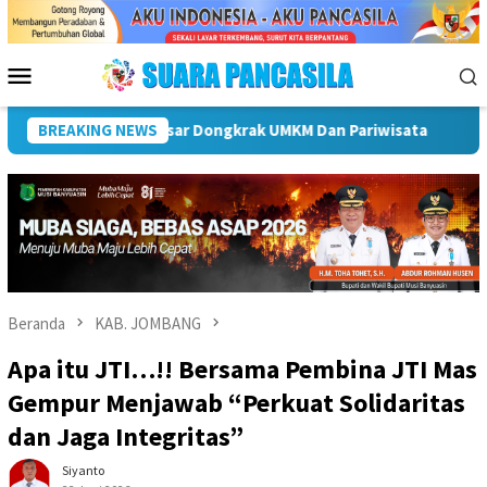
Loncat
ke
konten
Menu
Mobile
MKM Dan Pariwisata
BREAKING NEWS
Plt Bupati Hendri Dukung Percepata
Beranda
KAB. JOMBANG
Apa itu JTI…!! Bersama Pembina JTI Mas
Gempur Menjawab “Perkuat Solidaritas
dan Jaga Integritas”
Siyanto