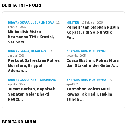
BERITA TNI – POLRI
BHAYANGKARA
,
LUBUKLINGGAU
12
MILITER
10 Februari 2026
Pemerintah Siapkan Rusun
Februari 2026
Minimalisir Risiko
Kopassus di Solo untuk
Keamanan Titik Krusial,
Pe…
Sat Sam…
BHAYANGKARA
,
MURATARA
27
BHAYANGKARA
,
MUSIRAWAS
5
Januari 2026
November 2025
Perkuat Satreskrim Polres
Cuaca Ekstrim, Polres Mura
Muratara, Brigpol
dan Stakeholder Gelar A…
Adenan…
BHAYANGKARA
,
KAB. TANGERANG
1
BHAYANGKARA
,
MUSIRAWAS
22
Agustus 2025
April 2025
Jumat Berkah, Kapolsek
Termohon Polres Musi
Sepatan Gelar Bhakti
Rawas Tak Hadir, Hakim
Religi…
Tunda …
BERITA KRIMINAL