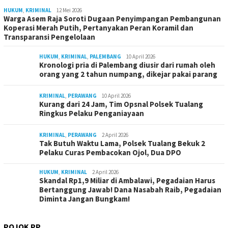
HUKUM
,
KRIMINAL
12 Mei 2026
Warga Asem Raja Soroti Dugaan Penyimpangan Pembangunan
Koperasi Merah Putih, Pertanyakan Peran Koramil dan
Transparansi Pengelolaan
HUKUM
,
KRIMINAL
,
PALEMBANG
10 April 2026
Kronologi pria di Palembang diusir dari rumah oleh
orang yang 2 tahun numpang, dikejar pakai parang
KRIMINAL
,
PERAWANG
10 April 2026
Kurang dari 24 Jam, Tim Opsnal Polsek Tualang
Ringkus Pelaku Penganiayaan
KRIMINAL
,
PERAWANG
2 April 2026
Tak Butuh Waktu Lama, Polsek Tualang Bekuk 2
Pelaku Curas Pembacokan Ojol, Dua DPO
HUKUM
,
KRIMINAL
2 April 2026
Skandal Rp1,9 Miliar di Ambalawi, Pegadaian Harus
Bertanggung Jawab! Dana Nasabah Raib, Pegadaian
Diminta Jangan Bungkam!
POJOK PP