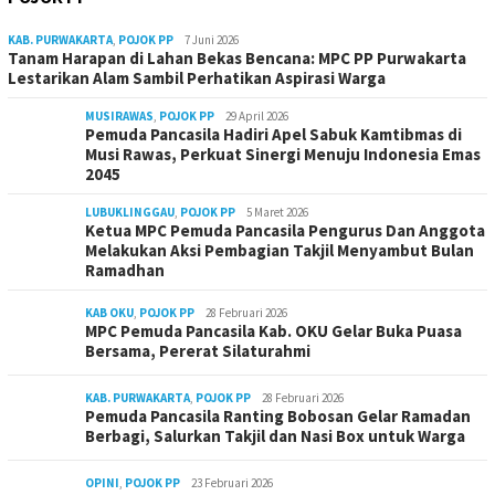
KAB. PURWAKARTA
,
POJOK PP
7 Juni 2026
Tanam Harapan di Lahan Bekas Bencana: MPC PP Purwakarta
Lestarikan Alam Sambil Perhatikan Aspirasi Warga
MUSIRAWAS
,
POJOK PP
29 April 2026
Pemuda Pancasila Hadiri Apel Sabuk Kamtibmas di
Musi Rawas, Perkuat Sinergi Menuju Indonesia Emas
2045
LUBUKLINGGAU
,
POJOK PP
5 Maret 2026
Ketua MPC Pemuda Pancasila Pengurus Dan Anggota
Melakukan Aksi Pembagian Takjil Menyambut Bulan
Ramadhan
KAB OKU
,
POJOK PP
28 Februari 2026
MPC Pemuda Pancasila Kab. OKU Gelar Buka Puasa
Bersama, Pererat Silaturahmi
KAB. PURWAKARTA
,
POJOK PP
28 Februari 2026
Pemuda Pancasila Ranting Bobosan Gelar Ramadan
Berbagi, Salurkan Takjil dan Nasi Box untuk Warga
OPINI
,
POJOK PP
23 Februari 2026