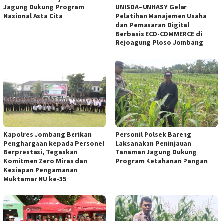
Jagung Dukung Program
UNISDA–UNHASY Gelar
Nasional Asta Cita
Pelatihan Manajemen Usaha
dan Pemasaran Digital
Berbasis ECO-COMMERCE di
Rejoagung Ploso Jombang
Kapolres Jombang Berikan
Personil Polsek Bareng
Penghargaan kepada Personel
Laksanakan Peninjauan
Berprestasi, Tegaskan
Tanaman Jagung Dukung
Komitmen Zero Miras dan
Program Ketahanan Pangan
Kesiapan Pengamanan
Muktamar NU ke-35