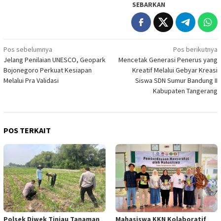
SEBARKAN
Navigasi
Pos sebelumnya
Pos berikutnya
Jelang Penilaian UNESCO, Geopark
Mencetak Generasi Penerus yang
pos
Bojonegoro Perkuat Kesiapan
Kreatif Melalui Gebyar Kreasi
Melalui Pra Validasi
Siswa SDN Sumur Bandung II
Kabupaten Tangerang
POS TERKAIT
Polsek Diwek Tinjau Tanaman
Mahasiswa KKN Kolaboratif