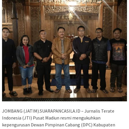
JOMBANG (JATIM).SUARAPANCASILA.ID – Jurnalis Terate
Indonesia (JTI) Pusat Madiun resmi mengukuhkan
kepengurusan Dewan Pimpinan Cabang (DPC) Kabupaten