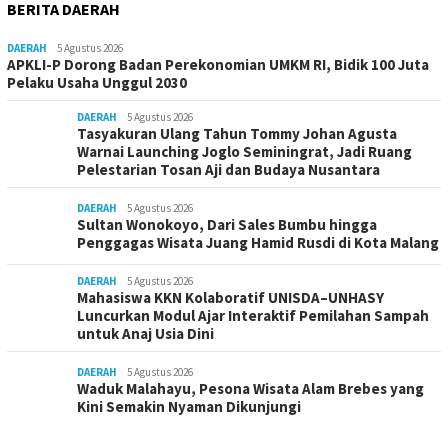
BERITA DAERAH
DAERAH
5 Agustus 2026
APKLI-P Dorong Badan Perekonomian UMKM RI, Bidik 100 Juta
Pelaku Usaha Unggul 2030
DAERAH
5 Agustus 2026
Tasyakuran Ulang Tahun Tommy Johan Agusta
Warnai Launching Joglo Seminingrat, Jadi Ruang
Pelestarian Tosan Aji dan Budaya Nusantara
DAERAH
5 Agustus 2026
Sultan Wonokoyo, Dari Sales Bumbu hingga
Penggagas Wisata Juang Hamid Rusdi di Kota Malang
DAERAH
5 Agustus 2026
Mahasiswa KKN Kolaboratif UNISDA–UNHASY
Luncurkan Modul Ajar Interaktif Pemilahan Sampah
untuk Anaj Usia Dini
DAERAH
5 Agustus 2026
Waduk Malahayu, Pesona Wisata Alam Brebes yang
Kini Semakin Nyaman Dikunjungi