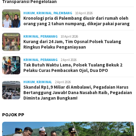
Transparansi Pengelolaan
HUKUM
,
KRIMINAL
,
PALEMBANG
10 April 2026
Kronologi pria di Palembang diusir dari rumah oleh
orang yang 2 tahun numpang, dikejar pakai parang
KRIMINAL
,
PERAWANG
10 April 2026
Kurang dari 24 Jam, Tim Opsnal Polsek Tualang
Ringkus Pelaku Penganiayaan
KRIMINAL
,
PERAWANG
2 April 2026
Tak Butuh Waktu Lama, Polsek Tualang Bekuk 2
Pelaku Curas Pembacokan Ojol, Dua DPO
HUKUM
,
KRIMINAL
2 April 2026
Skandal Rp1,9 Miliar di Ambalawi, Pegadaian Harus
Bertanggung Jawab! Dana Nasabah Raib, Pegadaian
Diminta Jangan Bungkam!
POJOK PP