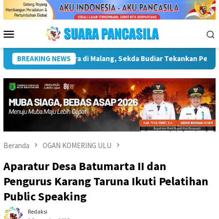
Loncat
ke
konten
Menu
Mobile
truktur Kebudayaan
BREAKING NEWS
Wakil Wali Kota Lepas Lomba Gerak J
Beranda
OGAN KOMERING ULU
Aparatur Desa Batumarta II dan
Pengurus Karang Taruna Ikuti Pelatihan
Public Speaking
Redaksi