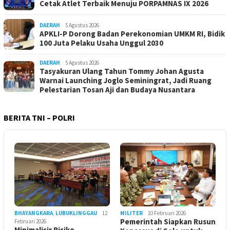
Cetak Atlet Terbaik Menuju PORPAMNAS IX 2026
DAERAH
5 Agustus 2026
APKLI-P Dorong Badan Perekonomian UMKM RI, Bidik
100 Juta Pelaku Usaha Unggul 2030
DAERAH
5 Agustus 2026
Tasyakuran Ulang Tahun Tommy Johan Agusta
Warnai Launching Joglo Seminingrat, Jadi Ruang
Pelestarian Tosan Aji dan Budaya Nusantara
BERITA TNI – POLRI
BHAYANGKARA
,
LUBUKLINGGAU
12
MILITER
10 Februari 2026
Pemerintah Siapkan Rusun
Februari 2026
Minimalisir Risiko