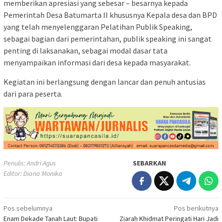
memberikan apresiasi yang sebesar – besarnya kepada
Pemerintah Desa Batumarta II khususnya Kepala desa dan BPD
yang telah menyelenggaran Pelatihan Publik Speaking,
sebagai bagian dari pemerintahan, publik speaking ini sangat
penting di laksanakan, sebagai modal dasar tata
menyampaikan informasi dari desa kepada masyarakat.
Kegiatan ini berlangsung dengan lancar dan penuh antusias
dari para peserta.
Penulis: Andri Agus
SEBARKAN
Editor: Diana Monika
Navigasi
Pos sebelumnya
Pos berikutnya
Enam Dekade Tanah Laut: Bupati
Ziarah Khidmat Peringati Hari Jadi