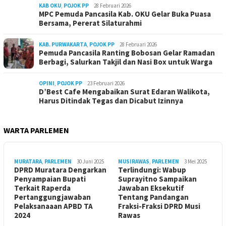
KAB OKU
,
POJOK PP
28 Februari 2026
MPC Pemuda Pancasila Kab. OKU Gelar Buka Puasa
Bersama, Pererat Silaturahmi
KAB. PURWAKARTA
,
POJOK PP
28 Februari 2026
Pemuda Pancasila Ranting Bobosan Gelar Ramadan
Berbagi, Salurkan Takjil dan Nasi Box untuk Warga
OPINI
,
POJOK PP
23 Februari 2026
D’Best Cafe Mengabaikan Surat Edaran Walikota,
Harus Ditindak Tegas dan Dicabut Izinnya
WARTA PARLEMEN
MURATARA
,
PARLEMEN
30 Juni 2025
MUSIRAWAS
,
PARLEMEN
3 Mei 2025
DPRD Muratara Dengarkan
Terlindungi: Wabup
Penyampaian Bupati
Suprayitno Sampaikan
Terkait Raperda
Jawaban Eksekutif
Pertanggungjawaban
Tentang Pandangan
Pelaksanaaan APBD TA
Fraksi-Fraksi DPRD Musi
2024
Rawas