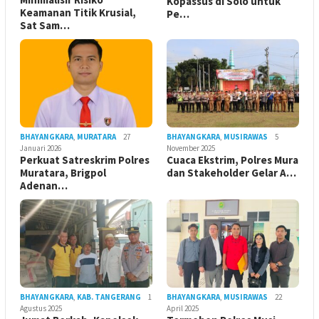
Kopassus di Solo untuk
Keamanan Titik Krusial,
Pe…
Sat Sam…
BHAYANGKARA
,
MURATARA
27
BHAYANGKARA
,
MUSIRAWAS
5
Januari 2026
November 2025
Perkuat Satreskrim Polres
Cuaca Ekstrim, Polres Mura
Muratara, Brigpol
dan Stakeholder Gelar A…
Adenan…
BHAYANGKARA
,
KAB. TANGERANG
1
BHAYANGKARA
,
MUSIRAWAS
22
Agustus 2025
April 2025