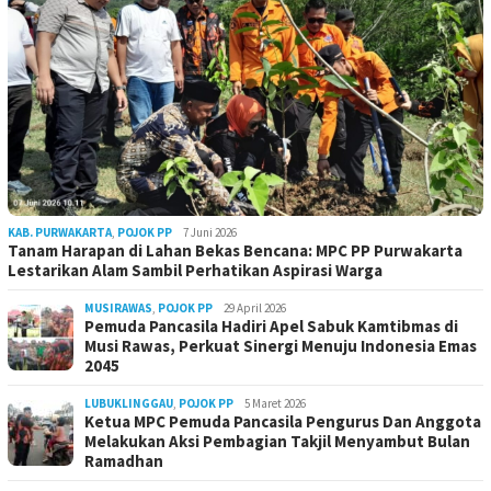
KAB. PURWAKARTA
,
POJOK PP
7 Juni 2026
Tanam Harapan di Lahan Bekas Bencana: MPC PP Purwakarta
Lestarikan Alam Sambil Perhatikan Aspirasi Warga
MUSIRAWAS
,
POJOK PP
29 April 2026
Pemuda Pancasila Hadiri Apel Sabuk Kamtibmas di
Musi Rawas, Perkuat Sinergi Menuju Indonesia Emas
2045
LUBUKLINGGAU
,
POJOK PP
5 Maret 2026
Ketua MPC Pemuda Pancasila Pengurus Dan Anggota
Melakukan Aksi Pembagian Takjil Menyambut Bulan
Ramadhan