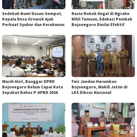
Sedekah Bumi Dusun Gempol,
Razia Rokok Ilegal di Ngraho
Kepala Desa Growok Ajak
Nihil Temuan, Edukasi Pemkab
Perkuat Syukur dan Kerukunan
Bojonegoro Dinilai Efektif
Masih Alot, Banggar DPRD
Faiz Jundan Harumkan
Bojonegoro Belum Capai Kata
Bojonegoro, Wakili Jatim di
Sepakat Bahas P-APBD 2026
LKS Diksus Nasional