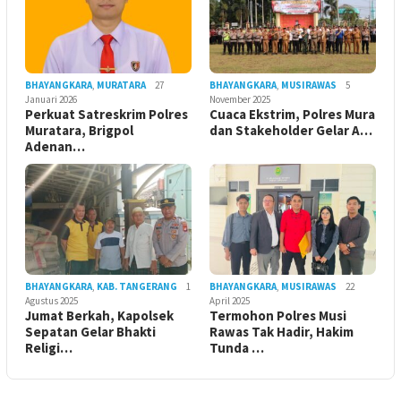
BHAYANGKARA
,
MURATARA
27
BHAYANGKARA
,
MUSIRAWAS
5
Januari 2026
November 2025
Perkuat Satreskrim Polres
Cuaca Ekstrim, Polres Mura
Muratara, Brigpol
dan Stakeholder Gelar A…
Adenan…
BHAYANGKARA
,
KAB. TANGERANG
1
BHAYANGKARA
,
MUSIRAWAS
22
Agustus 2025
April 2025
Jumat Berkah, Kapolsek
Termohon Polres Musi
Sepatan Gelar Bhakti
Rawas Tak Hadir, Hakim
Religi…
Tunda …