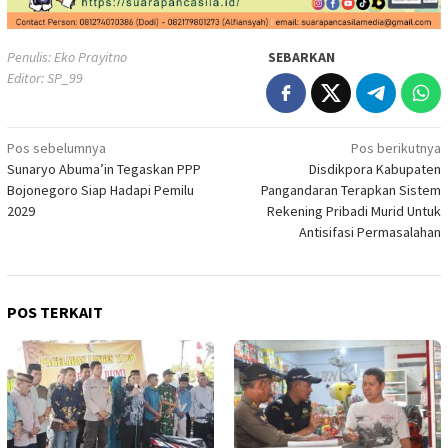
Penulis: Eko Prayitno
SEBARKAN
Editor: SP_99
Navigasi
Pos sebelumnya
Pos berikutnya
Sunaryo Abuma’in Tegaskan PPP
Disdikpora Kabupaten
pos
Bojonegoro Siap Hadapi Pemilu
Pangandaran Terapkan Sistem
2029
Rekening Pribadi Murid Untuk
Antisifasi Permasalahan
POS TERKAIT