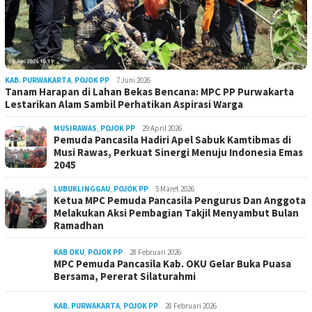
KAB. PURWAKARTA
,
POJOK PP
7 Juni 2026
Tanam Harapan di Lahan Bekas Bencana: MPC PP Purwakarta
Lestarikan Alam Sambil Perhatikan Aspirasi Warga
MUSIRAWAS
,
POJOK PP
29 April 2026
Pemuda Pancasila Hadiri Apel Sabuk Kamtibmas di
Musi Rawas, Perkuat Sinergi Menuju Indonesia Emas
2045
LUBUKLINGGAU
,
POJOK PP
5 Maret 2026
Ketua MPC Pemuda Pancasila Pengurus Dan Anggota
Melakukan Aksi Pembagian Takjil Menyambut Bulan
Ramadhan
KAB OKU
,
POJOK PP
28 Februari 2026
MPC Pemuda Pancasila Kab. OKU Gelar Buka Puasa
Bersama, Pererat Silaturahmi
KAB. PURWAKARTA
,
POJOK PP
28 Februari 2026