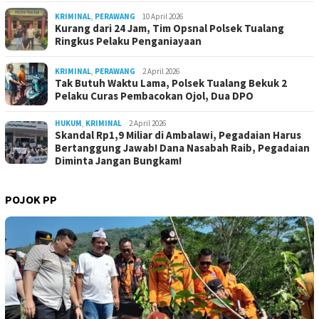
KRIMINAL
,
PERAWANG
10 April 2026
Kurang dari 24 Jam, Tim Opsnal Polsek Tualang
Ringkus Pelaku Penganiayaan
KRIMINAL
,
PERAWANG
2 April 2026
Tak Butuh Waktu Lama, Polsek Tualang Bekuk 2
Pelaku Curas Pembacokan Ojol, Dua DPO
HUKUM
,
KRIMINAL
2 April 2026
Skandal Rp1,9 Miliar di Ambalawi, Pegadaian Harus
Bertanggung Jawab! Dana Nasabah Raib, Pegadaian
Diminta Jangan Bungkam!
POJOK PP