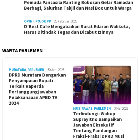
Pemuda Pancasila Ranting Bobosan Gelar Ramadan
Berbagi, Salurkan Takjil dan Nasi Box untuk Warga
OPINI
,
POJOK PP
23 Februari 2026
D’Best Cafe Mengabaikan Surat Edaran Walikota,
Harus Ditindak Tegas dan Dicabut Izinnya
WARTA PARLEMEN
MURATARA
,
PARLEMEN
30 Juni 2025
DPRD Muratara Dengarkan
Penyampaian Bupati
Terkait Raperda
Pertanggungjawaban
Pelaksanaaan APBD TA
2024
MUSIRAWAS
,
PARLEMEN
3 Mei 2025
Terlindungi: Wabup
Suprayitno Sampaikan
Jawaban Eksekutif
Tentang Pandangan
Fraksi-Fraksi DPRD Musi