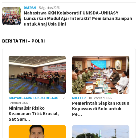
DAERAH
5 Agustus 2026
Mahasiswa KKN Kolaboratif UNISDA–UNHASY
Luncurkan Modul Ajar Interaktif Pemilahan Sampah
untuk Anaj Usia Dini
BERITA TNI – POLRI
BHAYANGKARA
,
LUBUKLINGGAU
12
MILITER
10 Februari 2026
Pemerintah Siapkan Rusun
Februari 2026
Minimalisir Risiko
Kopassus di Solo untuk
Keamanan Titik Krusial,
Pe…
Sat Sam…