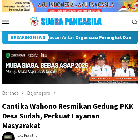
Loncat
ke
konten
Menu
Mobile
D) Musi Rawas
BREAKING NEWS
Puncak Peringatan IPeKB Ke-19, Plt Bupa
Beranda
Bojonegoro
Cantika Wahono Resmikan Gedung PKK
Desa Sudah, Perkuat Layanan
Masyarakat
Eko Prayitno