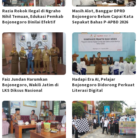
Razia Rokok Ilegal di Ngraho
Masih Alot, Banggar DPRD
Nihil Temuan, Edukasi Pemkab
Bojonegoro Belum Capai Kata
Bojonegoro Dinilai Efektif
Sepakat Bahas P-APBD 2026
Faiz Jundan Harumkan
Hadapi Era AI, Pelajar
Bojonegoro, Wakili Jatim di
Bojonegoro Didorong Perkuat
LKS Diksus Nasional
Literasi Digital