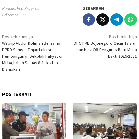
Penulis: Eko Prayitno
SEBARKAN
Editor: SP_99
Navigasi
Pos sebelumnya
Pos berikutnya
Wabup Abdur Rohman Bersama
DPC PKB Bojonegoro Gelar Ta’aruf
pos
DPRD Sumsel Tinjau Lokasi
dan Kick Off Pengurus Baru Masa
Pembangunan Sekolah Rakyat di
Bakti 2026-2031
Muba,Lahan Seluas 8,1 Hektare
Disiapkan
POS TERKAIT