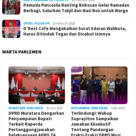
KAB. PURWAKARTA
,
POJOK PP
28 Februari 2026
Pemuda Pancasila Ranting Bobosan Gelar Ramadan
Berbagi, Salurkan Takjil dan Nasi Box untuk Warga
OPINI
,
POJOK PP
23 Februari 2026
D’Best Cafe Mengabaikan Surat Edaran Walikota,
Harus Ditindak Tegas dan Dicabut Izinnya
WARTA PARLEMEN
MURATARA
,
PARLEMEN
30 Juni 2025
MUSIRAWAS
,
PARLEMEN
3 Mei 2025
DPRD Muratara Dengarkan
Terlindungi: Wabup
Penyampaian Bupati
Suprayitno Sampaikan
Terkait Raperda
Jawaban Eksekutif
Pertanggungjawaban
Tentang Pandangan
Pelaksanaaan APBD TA
Fraksi-Fraksi DPRD Musi