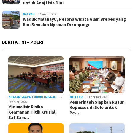
untuk Anaj Usia Dini
DAERAH
5 Agustus 2026
Waduk Malahayu, Pesona Wisata Alam Brebes yang
Kini Semakin Nyaman Dikunjungi
BERITA TNI – POLRI
BHAYANGKARA
,
LUBUKLINGGAU
12
MILITER
10 Februari 2026
Pemerintah Siapkan Rusun
Februari 2026
Minimalisir Risiko
Kopassus di Solo untuk
Keamanan Titik Krusial,
Pe…
Sat Sam…