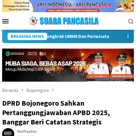
Loncat
ke
konten
Menu
Mobile
Dukung Percepatan Penyaluran DAK Fisik Dan Dana Desa Di Rejang
BREAKING NEWS
Beranda
Bojonegoro
DPRD Bojonegoro Sahkan
Pertanggungjawaban APBD 2025,
Banggar Beri Catatan Strategis
Eko Prayitno