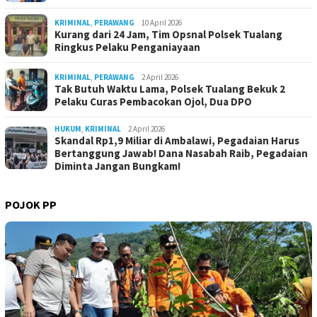
KRIMINAL
,
PERAWANG
10 April 2026
Kurang dari 24 Jam, Tim Opsnal Polsek Tualang
Ringkus Pelaku Penganiayaan
KRIMINAL
,
PERAWANG
2 April 2026
Tak Butuh Waktu Lama, Polsek Tualang Bekuk 2
Pelaku Curas Pembacokan Ojol, Dua DPO
HUKUM
,
KRIMINAL
2 April 2026
Skandal Rp1,9 Miliar di Ambalawi, Pegadaian Harus
Bertanggung Jawab! Dana Nasabah Raib, Pegadaian
Diminta Jangan Bungkam!
POJOK PP