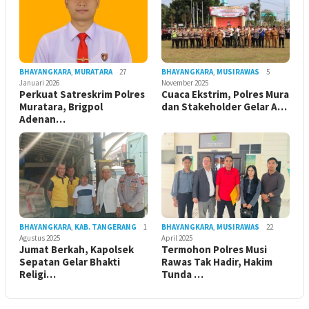
BHAYANGKARA
,
MURATARA
27
BHAYANGKARA
,
MUSIRAWAS
5
Januari 2026
November 2025
Perkuat Satreskrim Polres
Cuaca Ekstrim, Polres Mura
Muratara, Brigpol
dan Stakeholder Gelar A…
Adenan…
BHAYANGKARA
,
KAB. TANGERANG
1
BHAYANGKARA
,
MUSIRAWAS
22
Agustus 2025
April 2025
Jumat Berkah, Kapolsek
Termohon Polres Musi
Sepatan Gelar Bhakti
Rawas Tak Hadir, Hakim
Religi…
Tunda …