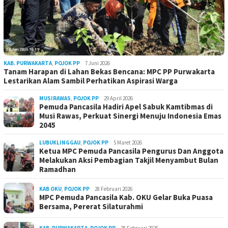
KAB. PURWAKARTA
,
POJOK PP
7 Juni 2026
Tanam Harapan di Lahan Bekas Bencana: MPC PP Purwakarta
Lestarikan Alam Sambil Perhatikan Aspirasi Warga
MUSIRAWAS
,
POJOK PP
29 April 2026
Pemuda Pancasila Hadiri Apel Sabuk Kamtibmas di
Musi Rawas, Perkuat Sinergi Menuju Indonesia Emas
2045
LUBUKLINGGAU
,
POJOK PP
5 Maret 2026
Ketua MPC Pemuda Pancasila Pengurus Dan Anggota
Melakukan Aksi Pembagian Takjil Menyambut Bulan
Ramadhan
KAB OKU
,
POJOK PP
28 Februari 2026
MPC Pemuda Pancasila Kab. OKU Gelar Buka Puasa
Bersama, Pererat Silaturahmi