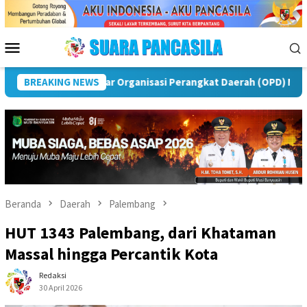
Loncat
ke
konten
Menu
Mobile
was
BREAKING NEWS
Puncak Peringatan IPeKB Ke-19, Plt Bupati Rejang 
Beranda
Daerah
Palembang
HUT 1343 Palembang, dari Khataman
Massal hingga Percantik Kota
Redaksi
30 April 2026