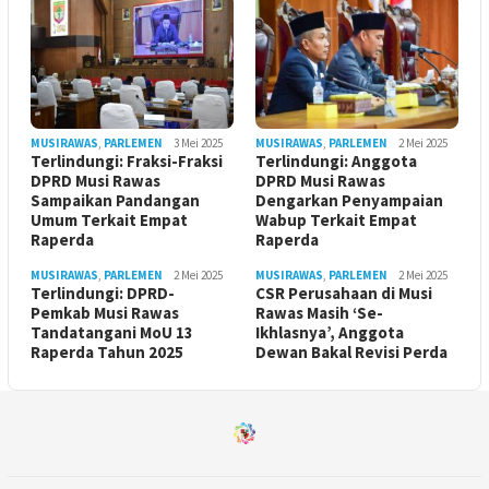
MUSIRAWAS
,
PARLEMEN
3 Mei 2025
MUSIRAWAS
,
PARLEMEN
2 Mei 2025
Terlindungi: Fraksi-Fraksi
Terlindungi: Anggota
DPRD Musi Rawas
DPRD Musi Rawas
Sampaikan Pandangan
Dengarkan Penyampaian
Umum Terkait Empat
Wabup Terkait Empat
Raperda
Raperda
MUSIRAWAS
,
PARLEMEN
2 Mei 2025
MUSIRAWAS
,
PARLEMEN
2 Mei 2025
Terlindungi: DPRD-
CSR Perusahaan di Musi
Pemkab Musi Rawas
Rawas Masih ‘Se-
Tandatangani MoU 13
Ikhlasnya’, Anggota
Raperda Tahun 2025
Dewan Bakal Revisi Perda ‎