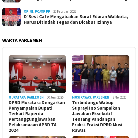
OPINI
,
POJOK PP
23 Februari 2026
D’Best Cafe Mengabaikan Surat Edaran Walikota,
Harus Ditindak Tegas dan Dicabut Izinnya
WARTA PARLEMEN
MURATARA
,
PARLEMEN
30 Juni 2025
MUSIRAWAS
,
PARLEMEN
3 Mei 2025
DPRD Muratara Dengarkan
Terlindungi: Wabup
Penyampaian Bupati
Suprayitno Sampaikan
Terkait Raperda
Jawaban Eksekutif
Pertanggungjawaban
Tentang Pandangan
Pelaksanaaan APBD TA
Fraksi-Fraksi DPRD Musi
2024
Rawas