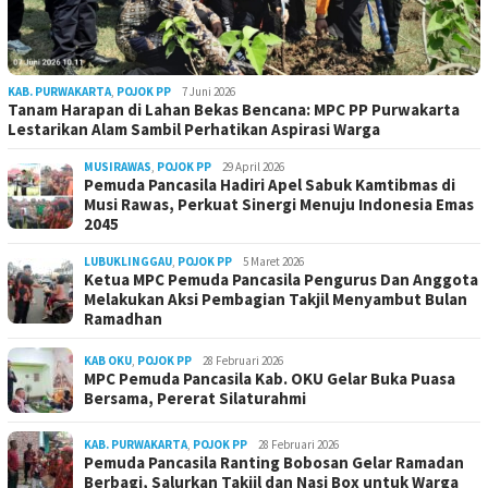
KAB. PURWAKARTA
,
POJOK PP
7 Juni 2026
Tanam Harapan di Lahan Bekas Bencana: MPC PP Purwakarta
Lestarikan Alam Sambil Perhatikan Aspirasi Warga
MUSIRAWAS
,
POJOK PP
29 April 2026
Pemuda Pancasila Hadiri Apel Sabuk Kamtibmas di
Musi Rawas, Perkuat Sinergi Menuju Indonesia Emas
2045
LUBUKLINGGAU
,
POJOK PP
5 Maret 2026
Ketua MPC Pemuda Pancasila Pengurus Dan Anggota
Melakukan Aksi Pembagian Takjil Menyambut Bulan
Ramadhan
KAB OKU
,
POJOK PP
28 Februari 2026
MPC Pemuda Pancasila Kab. OKU Gelar Buka Puasa
Bersama, Pererat Silaturahmi
KAB. PURWAKARTA
,
POJOK PP
28 Februari 2026
Pemuda Pancasila Ranting Bobosan Gelar Ramadan
Berbagi, Salurkan Takjil dan Nasi Box untuk Warga