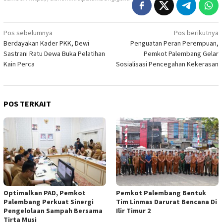
Navigasi
Pos sebelumnya
Pos berikutnya
Berdayakan Kader PKK, Dewi
Penguatan Peran Perempuan,
pos
Sastrani Ratu Dewa Buka Pelatihan
Pemkot Palembang Gelar
Kain Perca
Sosialisasi Pencegahan Kekerasan
POS TERKAIT
Optimalkan PAD, Pemkot
Pemkot Palembang Bentuk
Palembang Perkuat Sinergi
Tim Linmas Darurat Bencana Di
Pengelolaan Sampah Bersama
Ilir Timur 2
Tirta Musi