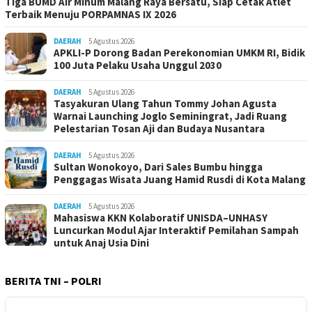
Tiga BUMD Air Minum Malang Raya Bersatu, Siap Cetak Atlet
Terbaik Menuju PORPAMNAS IX 2026
DAERAH
5 Agustus 2026
APKLI-P Dorong Badan Perekonomian UMKM RI, Bidik
100 Juta Pelaku Usaha Unggul 2030
DAERAH
5 Agustus 2026
Tasyakuran Ulang Tahun Tommy Johan Agusta
Warnai Launching Joglo Seminingrat, Jadi Ruang
Pelestarian Tosan Aji dan Budaya Nusantara
DAERAH
5 Agustus 2026
Sultan Wonokoyo, Dari Sales Bumbu hingga
Penggagas Wisata Juang Hamid Rusdi di Kota Malang
DAERAH
5 Agustus 2026
Mahasiswa KKN Kolaboratif UNISDA–UNHASY
Luncurkan Modul Ajar Interaktif Pemilahan Sampah
untuk Anaj Usia Dini
BERITA TNI – POLRI