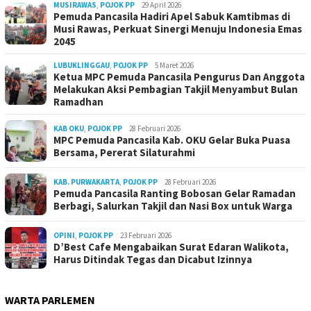
MUSIRAWAS
,
POJOK PP
29 April 2026
Pemuda Pancasila Hadiri Apel Sabuk Kamtibmas di
Musi Rawas, Perkuat Sinergi Menuju Indonesia Emas
2045
LUBUKLINGGAU
,
POJOK PP
5 Maret 2026
Ketua MPC Pemuda Pancasila Pengurus Dan Anggota
Melakukan Aksi Pembagian Takjil Menyambut Bulan
Ramadhan
KAB OKU
,
POJOK PP
28 Februari 2026
MPC Pemuda Pancasila Kab. OKU Gelar Buka Puasa
Bersama, Pererat Silaturahmi
KAB. PURWAKARTA
,
POJOK PP
28 Februari 2026
Pemuda Pancasila Ranting Bobosan Gelar Ramadan
Berbagi, Salurkan Takjil dan Nasi Box untuk Warga
OPINI
,
POJOK PP
23 Februari 2026
D’Best Cafe Mengabaikan Surat Edaran Walikota,
Harus Ditindak Tegas dan Dicabut Izinnya
WARTA PARLEMEN