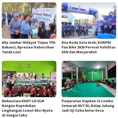
Alia Jumhur Hidayat Tinjau TPA
Dua Roda Satu Arah, KORPRI
Bakunci, Apresiasi Kebersihan
Fun Bike 2026 Pererat Soliditas
Tanah Laut
ASN dan Masyarakat
Mahasiswa KKNT-LH ULM
Panjaratan Siapkan 11 Lomba
Bangun Kepedulian
Semarak HUT RI, Balap Jukung
Lingkungan Lewat Aksi Nyata
Jadi Uji Coba Antar Desa
di Sungai Cuka