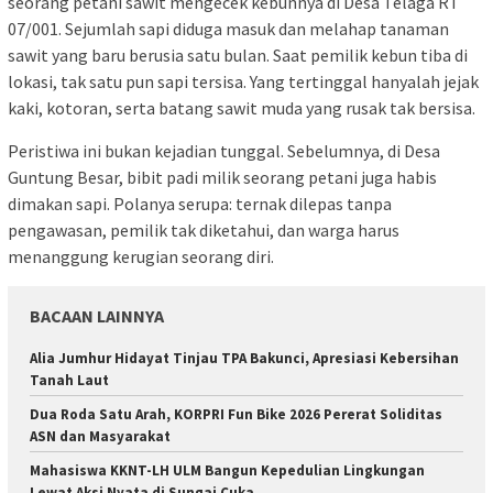
seorang petani sawit mengecek kebunnya di Desa Telaga RT
07/001. Sejumlah sapi diduga masuk dan melahap tanaman
sawit yang baru berusia satu bulan. Saat pemilik kebun tiba di
lokasi, tak satu pun sapi tersisa. Yang tertinggal hanyalah jejak
kaki, kotoran, serta batang sawit muda yang rusak tak bersisa.
Peristiwa ini bukan kejadian tunggal. Sebelumnya, di Desa
Guntung Besar, bibit padi milik seorang petani juga habis
dimakan sapi. Polanya serupa: ternak dilepas tanpa
pengawasan, pemilik tak diketahui, dan warga harus
menanggung kerugian seorang diri.
BACAAN LAINNYA
Alia Jumhur Hidayat Tinjau TPA Bakunci, Apresiasi Kebersihan
Tanah Laut
Dua Roda Satu Arah, KORPRI Fun Bike 2026 Pererat Soliditas
ASN dan Masyarakat
Mahasiswa KKNT-LH ULM Bangun Kepedulian Lingkungan
Lewat Aksi Nyata di Sungai Cuka