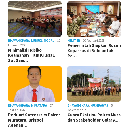
BHAYANGKARA
,
LUBUKLINGGAU
12
MILITER
10 Februari 2026
Pemerintah Siapkan Rusun
Februari 2026
Minimalisir Risiko
Kopassus di Solo untuk
Keamanan Titik Krusial,
Pe…
Sat Sam…
BHAYANGKARA
,
MURATARA
27
BHAYANGKARA
,
MUSIRAWAS
5
Januari 2026
November 2025
Perkuat Satreskrim Polres
Cuaca Ekstrim, Polres Mura
Muratara, Brigpol
dan Stakeholder Gelar A…
Adenan…