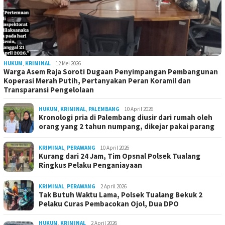
HUKUM
,
KRIMINAL
12 Mei 2026
Warga Asem Raja Soroti Dugaan Penyimpangan Pembangunan
Koperasi Merah Putih, Pertanyakan Peran Koramil dan
Transparansi Pengelolaan
HUKUM
,
KRIMINAL
,
PALEMBANG
10 April 2026
Kronologi pria di Palembang diusir dari rumah oleh
orang yang 2 tahun numpang, dikejar pakai parang
KRIMINAL
,
PERAWANG
10 April 2026
Kurang dari 24 Jam, Tim Opsnal Polsek Tualang
Ringkus Pelaku Penganiayaan
KRIMINAL
,
PERAWANG
2 April 2026
Tak Butuh Waktu Lama, Polsek Tualang Bekuk 2
Pelaku Curas Pembacokan Ojol, Dua DPO
HUKUM
,
KRIMINAL
2 April 2026