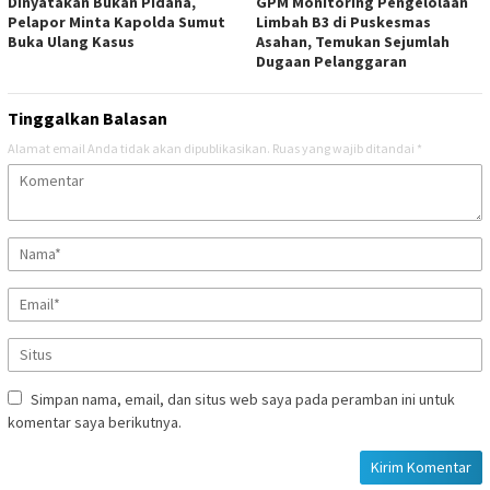
Dinyatakan Bukan Pidana,
GPM Monitoring Pengelolaan
Pelapor Minta Kapolda Sumut
Limbah B3 di Puskesmas
Buka Ulang Kasus
Asahan, Temukan Sejumlah
Dugaan Pelanggaran
Tinggalkan Balasan
Alamat email Anda tidak akan dipublikasikan.
Ruas yang wajib ditandai
*
Simpan nama, email, dan situs web saya pada peramban ini untuk
komentar saya berikutnya.