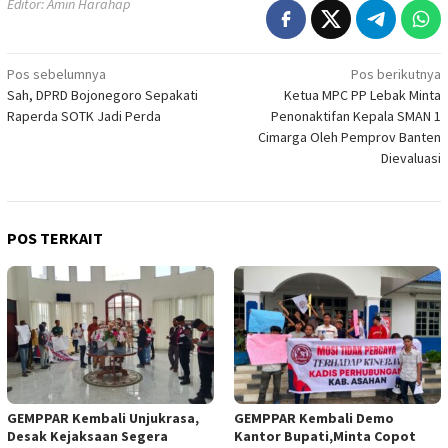
Editor: Amin Harahap
Navigasi
Pos sebelumnya
Pos berikutnya
Sah, DPRD Bojonegoro Sepakati
Ketua MPC PP Lebak Minta
pos
Raperda SOTK Jadi Perda
Penonaktifan Kepala SMAN 1
Cimarga Oleh Pemprov Banten
Dievaluasi
POS TERKAIT
GEMPPAR Kembali Unjukrasa,
GEMPPAR Kembali Demo
Desak Kejaksaan Segera
Kantor Bupati,Minta Copot