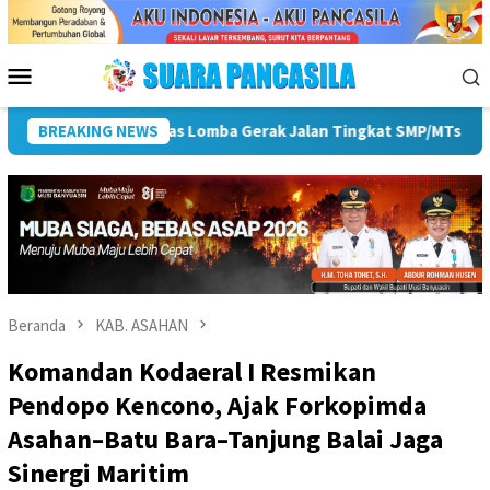
Loncat
ke
konten
Menu
Mobile
T ke-81 RI
BREAKING NEWS
Pemkot Lubuk Linggau Sosialisasikan Tanda 
Beranda
KAB. ASAHAN
Komandan Kodaeral I Resmikan
Pendopo Kencono, Ajak Forkopimda
Asahan–Batu Bara–Tanjung Balai Jaga
Sinergi Maritim