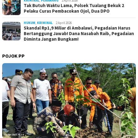
KRIMINAL
,
PERAWANG
2 April 2026
Tak Butuh Waktu Lama, Polsek Tualang Bekuk 2
Pelaku Curas Pembacokan Ojol, Dua DPO
HUKUM
,
KRIMINAL
2 April 2026
Skandal Rp1,9 Miliar di Ambalawi, Pegadaian Harus
Bertanggung Jawab! Dana Nasabah Raib, Pegadaian
Diminta Jangan Bungkam!
POJOK PP