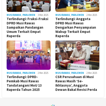
MUSIRAWAS
,
PARLEMEN
3 Mei 2025
MUSIRAWAS
,
PARLEMEN
2 Mei 2025
Terlindungi: Fraksi-Fraksi
Terlindungi: Anggota
DPRD Musi Rawas
DPRD Musi Rawas
Sampaikan Pandangan
Dengarkan Penyampaian
Umum Terkait Empat
Wabup Terkait Empat
Raperda
Raperda
MUSIRAWAS
,
PARLEMEN
2 Mei 2025
MUSIRAWAS
,
PARLEMEN
2 Mei 2025
Terlindungi: DPRD-
CSR Perusahaan di Musi
Pemkab Musi Rawas
Rawas Masih ‘Se-
Tandatangani MoU 13
Ikhlasnya’, Anggota
Raperda Tahun 2025
Dewan Bakal Revisi Perda ‎