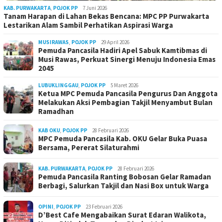
KAB. PURWAKARTA
,
POJOK PP
7 Juni 2026
Tanam Harapan di Lahan Bekas Bencana: MPC PP Purwakarta
Lestarikan Alam Sambil Perhatikan Aspirasi Warga
MUSIRAWAS
,
POJOK PP
29 April 2026
Pemuda Pancasila Hadiri Apel Sabuk Kamtibmas di
Musi Rawas, Perkuat Sinergi Menuju Indonesia Emas
2045
LUBUKLINGGAU
,
POJOK PP
5 Maret 2026
Ketua MPC Pemuda Pancasila Pengurus Dan Anggota
Melakukan Aksi Pembagian Takjil Menyambut Bulan
Ramadhan
KAB OKU
,
POJOK PP
28 Februari 2026
MPC Pemuda Pancasila Kab. OKU Gelar Buka Puasa
Bersama, Pererat Silaturahmi
KAB. PURWAKARTA
,
POJOK PP
28 Februari 2026
Pemuda Pancasila Ranting Bobosan Gelar Ramadan
Berbagi, Salurkan Takjil dan Nasi Box untuk Warga
OPINI
,
POJOK PP
23 Februari 2026
D’Best Cafe Mengabaikan Surat Edaran Walikota,