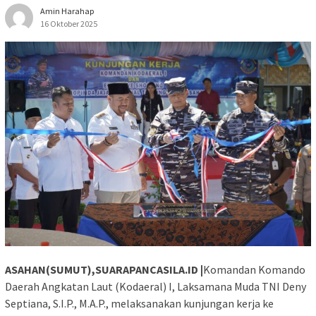
Amin Harahap
16 Oktober 2025
ASAHAN(SUMUT),SUARAPANCASILA.ID |
Komandan Komando
Daerah Angkatan Laut (Kodaeral) I, Laksamana Muda TNI Deny
Septiana, S.I.P., M.A.P., melaksanakan kunjungan kerja ke