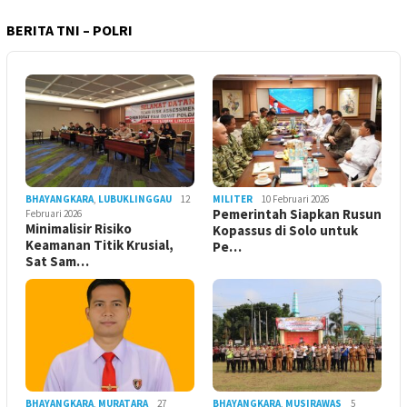
BERITA TNI – POLRI
BHAYANGKARA
,
LUBUKLINGGAU
12
MILITER
10 Februari 2026
Pemerintah Siapkan Rusun
Februari 2026
Minimalisir Risiko
Kopassus di Solo untuk
Keamanan Titik Krusial,
Pe…
Sat Sam…
BHAYANGKARA
,
MURATARA
27
BHAYANGKARA
,
MUSIRAWAS
5