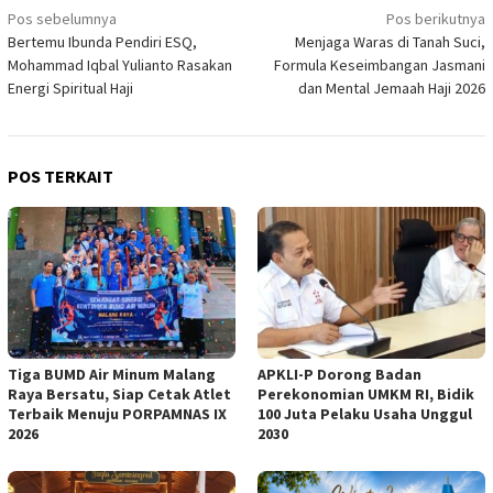
Navigasi
Pos sebelumnya
Pos berikutnya
Bertemu Ibunda Pendiri ESQ,
Menjaga Waras di Tanah Suci,
pos
Mohammad Iqbal Yulianto Rasakan
Formula Keseimbangan Jasmani
Energi Spiritual Haji
dan Mental Jemaah Haji 2026
POS TERKAIT
Tiga BUMD Air Minum Malang
APKLI-P Dorong Badan
Raya Bersatu, Siap Cetak Atlet
Perekonomian UMKM RI, Bidik
Terbaik Menuju PORPAMNAS IX
100 Juta Pelaku Usaha Unggul
2026
2030