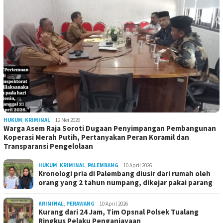
HUKUM
,
KRIMINAL
12 Mei 2026
Warga Asem Raja Soroti Dugaan Penyimpangan Pembangunan
Koperasi Merah Putih, Pertanyakan Peran Koramil dan
Transparansi Pengelolaan
HUKUM
,
KRIMINAL
,
PALEMBANG
10 April 2026
Kronologi pria di Palembang diusir dari rumah oleh
orang yang 2 tahun numpang, dikejar pakai parang
KRIMINAL
,
PERAWANG
10 April 2026
Kurang dari 24 Jam, Tim Opsnal Polsek Tualang
Ringkus Pelaku Penganiayaan