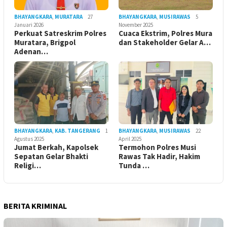
BHAYANGKARA
,
MURATARA
27
BHAYANGKARA
,
MUSIRAWAS
5
Januari 2026
November 2025
Perkuat Satreskrim Polres
Cuaca Ekstrim, Polres Mura
Muratara, Brigpol
dan Stakeholder Gelar A…
Adenan…
BHAYANGKARA
,
KAB. TANGERANG
1
BHAYANGKARA
,
MUSIRAWAS
22
Agustus 2025
April 2025
Jumat Berkah, Kapolsek
Termohon Polres Musi
Sepatan Gelar Bhakti
Rawas Tak Hadir, Hakim
Religi…
Tunda …
BERITA KRIMINAL