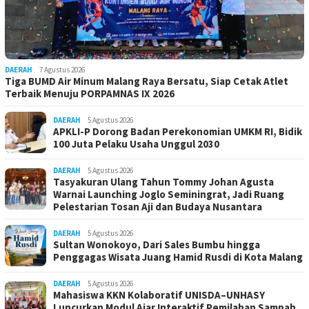
DAERAH
7 Agustus 2026
Tiga BUMD Air Minum Malang Raya Bersatu, Siap Cetak Atlet
Terbaik Menuju PORPAMNAS IX 2026
DAERAH
5 Agustus 2026
APKLI-P Dorong Badan Perekonomian UMKM RI, Bidik
100 Juta Pelaku Usaha Unggul 2030
DAERAH
5 Agustus 2026
Tasyakuran Ulang Tahun Tommy Johan Agusta
Warnai Launching Joglo Seminingrat, Jadi Ruang
Pelestarian Tosan Aji dan Budaya Nusantara
DAERAH
5 Agustus 2026
Sultan Wonokoyo, Dari Sales Bumbu hingga
Penggagas Wisata Juang Hamid Rusdi di Kota Malang
DAERAH
5 Agustus 2026
Mahasiswa KKN Kolaboratif UNISDA–UNHASY
Luncurkan Modul Ajar Interaktif Pemilahan Sampah