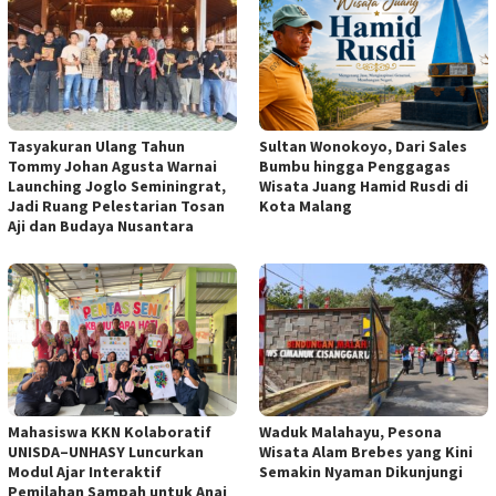
Tasyakuran Ulang Tahun
Sultan Wonokoyo, Dari Sales
Tommy Johan Agusta Warnai
Bumbu hingga Penggagas
Launching Joglo Seminingrat,
Wisata Juang Hamid Rusdi di
Jadi Ruang Pelestarian Tosan
Kota Malang
Aji dan Budaya Nusantara
Mahasiswa KKN Kolaboratif
Waduk Malahayu, Pesona
UNISDA–UNHASY Luncurkan
Wisata Alam Brebes yang Kini
Modul Ajar Interaktif
Semakin Nyaman Dikunjungi
Pemilahan Sampah untuk Anaj