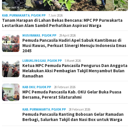
KAB. PURWAKARTA
,
POJOK PP
7 Juni 2026
Tanam Harapan di Lahan Bekas Bencana: MPC PP Purwakarta
Lestarikan Alam Sambil Perhatikan Aspirasi Warga
MUSIRAWAS
,
POJOK PP
29 April 2026
Pemuda Pancasila Hadiri Apel Sabuk Kamtibmas di
Musi Rawas, Perkuat Sinergi Menuju Indonesia Emas
2045
LUBUKLINGGAU
,
POJOK PP
5 Maret 2026
Ketua MPC Pemuda Pancasila Pengurus Dan Anggota
Melakukan Aksi Pembagian Takjil Menyambut Bulan
Ramadhan
KAB OKU
,
POJOK PP
28 Februari 2026
MPC Pemuda Pancasila Kab. OKU Gelar Buka Puasa
Bersama, Pererat Silaturahmi
KAB. PURWAKARTA
,
POJOK PP
28 Februari 2026
Pemuda Pancasila Ranting Bobosan Gelar Ramadan
Berbagi, Salurkan Takjil dan Nasi Box untuk Warga