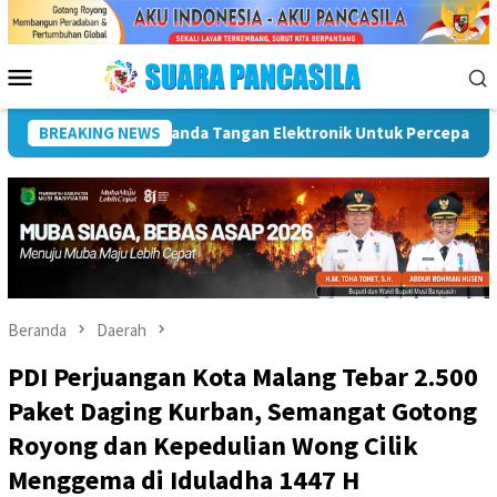
Loncat
ke
konten
Menu
Mobile
Dorong UMKM Naik Kelas, Ratu Dewa Tekankan Pentingnya AI Di
BREAKING NEWS
Beranda
Daerah
PDI Perjuangan Kota Malang Tebar 2.500
Paket Daging Kurban, Semangat Gotong
Royong dan Kepedulian Wong Cilik
Menggema di Iduladha 1447 H