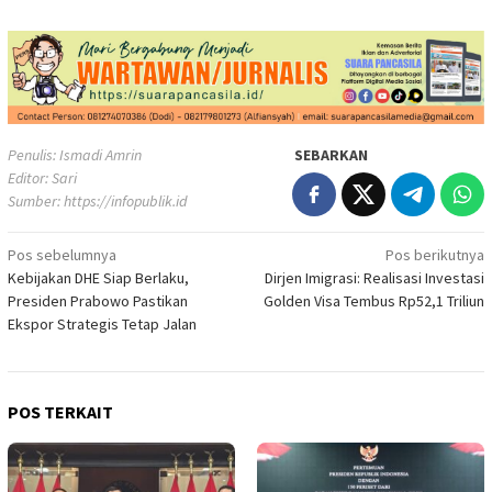
Penulis: Ismadi Amrin
SEBARKAN
Editor: Sari
Sumber:
https://infopublik.id
Navigasi
Pos sebelumnya
Pos berikutnya
Kebijakan DHE Siap Berlaku,
Dirjen Imigrasi: Realisasi Investasi
pos
Presiden Prabowo Pastikan
Golden Visa Tembus Rp52,1 Triliun
Ekspor Strategis Tetap Jalan
POS TERKAIT