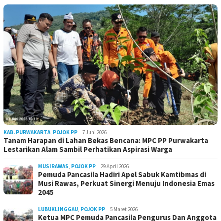
KAB. PURWAKARTA
,
POJOK PP
7 Juni 2026
Tanam Harapan di Lahan Bekas Bencana: MPC PP Purwakarta
Lestarikan Alam Sambil Perhatikan Aspirasi Warga
MUSIRAWAS
,
POJOK PP
29 April 2026
Pemuda Pancasila Hadiri Apel Sabuk Kamtibmas di
Musi Rawas, Perkuat Sinergi Menuju Indonesia Emas
2045
LUBUKLINGGAU
,
POJOK PP
5 Maret 2026
Ketua MPC Pemuda Pancasila Pengurus Dan Anggota