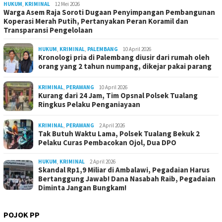
HUKUM
,
KRIMINAL
12 Mei 2026
Warga Asem Raja Soroti Dugaan Penyimpangan Pembangunan
Koperasi Merah Putih, Pertanyakan Peran Koramil dan
Transparansi Pengelolaan
HUKUM
,
KRIMINAL
,
PALEMBANG
10 April 2026
Kronologi pria di Palembang diusir dari rumah oleh
orang yang 2 tahun numpang, dikejar pakai parang
KRIMINAL
,
PERAWANG
10 April 2026
Kurang dari 24 Jam, Tim Opsnal Polsek Tualang
Ringkus Pelaku Penganiayaan
KRIMINAL
,
PERAWANG
2 April 2026
Tak Butuh Waktu Lama, Polsek Tualang Bekuk 2
Pelaku Curas Pembacokan Ojol, Dua DPO
HUKUM
,
KRIMINAL
2 April 2026
Skandal Rp1,9 Miliar di Ambalawi, Pegadaian Harus
Bertanggung Jawab! Dana Nasabah Raib, Pegadaian
Diminta Jangan Bungkam!
POJOK PP