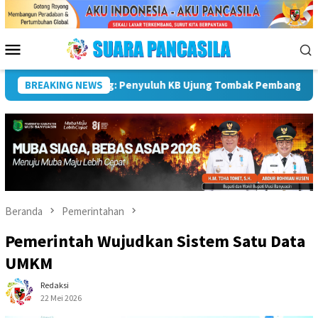
Loncat
ke
konten
Menu
Mobile
Sekda Pimpin Rapat, Pemkab Rejang Lebong Matangkan Persiapa
BREAKING NEWS
Beranda
Pemerintahan
Pemerintah Wujudkan Sistem Satu Data
UMKM
Redaksi
22 Mei 2026