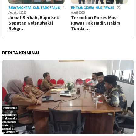
BHAYANGKARA
,
KAB. TANGERANG
1
BHAYANGKARA
,
MUSIRAWAS
22
Agustus 2025
April 2025
Jumat Berkah, Kapolsek
Termohon Polres Musi
Sepatan Gelar Bhakti
Rawas Tak Hadir, Hakim
Religi…
Tunda …
BERITA KRIMINAL