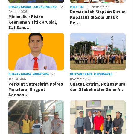
BHAYANGKARA
,
LUBUKLINGGAU
12
MILITER
10 Februari 2026
Pemerintah Siapkan Rusun
Februari 2026
Minimalisir Risiko
Kopassus di Solo untuk
Keamanan Titik Krusial,
Pe…
Sat Sam…
BHAYANGKARA
,
MURATARA
27
BHAYANGKARA
,
MUSIRAWAS
5
Januari 2026
November 2025
Perkuat Satreskrim Polres
Cuaca Ekstrim, Polres Mura
Muratara, Brigpol
dan Stakeholder Gelar A…
Adenan…