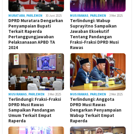
MURATARA
,
PARLEMEN
30 Juni 2025
MUSIRAWAS
,
PARLEMEN
3 Mei 2025
DPRD Muratara Dengarkan
Terlindungi: Wabup
Penyampaian Bupati
Suprayitno Sampaikan
Terkait Raperda
Jawaban Eksekutif
Pertanggungjawaban
Tentang Pandangan
Pelaksanaaan APBD TA
Fraksi-Fraksi DPRD Musi
2024
Rawas
MUSIRAWAS
,
PARLEMEN
3 Mei 2025
MUSIRAWAS
,
PARLEMEN
2 Mei 2025
Terlindungi: Fraksi-Fraksi
Terlindungi: Anggota
DPRD Musi Rawas
DPRD Musi Rawas
Sampaikan Pandangan
Dengarkan Penyampaian
Umum Terkait Empat
Wabup Terkait Empat
Raperda
Raperda