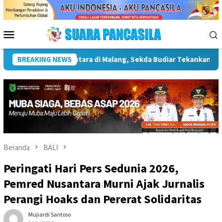
Loncat
ke
konten
Menu
Mobile
Infrastruktur Kebudayaan
BREAKING NEWS
Wakil Wali Kota Lepas Lomba G
Beranda
BALI
Peringati Hari Pers Sedunia 2026,
Pemred Nusantara Murni Ajak Jurnalis
Perangi Hoaks dan Pererat Solidaritas
Mujiardi Santoso