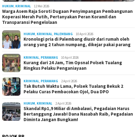
HUKUM
,
KRIMINAL
12 Mei 2026
Warga Asem Raja Soroti Dugaan Penyimpangan Pembangunan
Koperasi Merah Putih, Pertanyakan Peran Koramil dan
Transparansi Pengelolaan
HUKUM
,
KRIMINAL
,
PALEMBANG
10 April 2026
Kronologi pria di Palembang diusir dari rumah oleh
orang yang 2 tahun numpang, dikejar pakai parang
KRIMINAL
,
PERAWANG
10 April 2026
Kurang dari 24 Jam, Tim Opsnal Polsek Tualang
Ringkus Pelaku Penganiayaan
KRIMINAL
,
PERAWANG
2 April 2026
Tak Butuh Waktu Lama, Polsek Tualang Bekuk 2
Pelaku Curas Pembacokan Ojol, Dua DPO
HUKUM
,
KRIMINAL
2 April 2026
Skandal Rp1,9 Miliar di Ambalawi, Pegadaian Harus
Bertanggung Jawab! Dana Nasabah Raib, Pegadaian
Diminta Jangan Bungkam!
POJOK PP