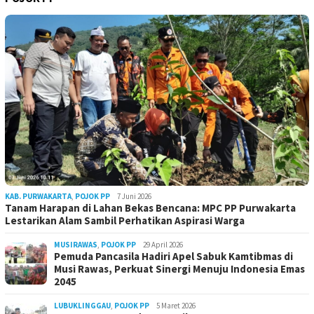
KAB. PURWAKARTA
,
POJOK PP
7 Juni 2026
Tanam Harapan di Lahan Bekas Bencana: MPC PP Purwakarta
Lestarikan Alam Sambil Perhatikan Aspirasi Warga
MUSIRAWAS
,
POJOK PP
29 April 2026
Pemuda Pancasila Hadiri Apel Sabuk Kamtibmas di
Musi Rawas, Perkuat Sinergi Menuju Indonesia Emas
2045
LUBUKLINGGAU
,
POJOK PP
5 Maret 2026