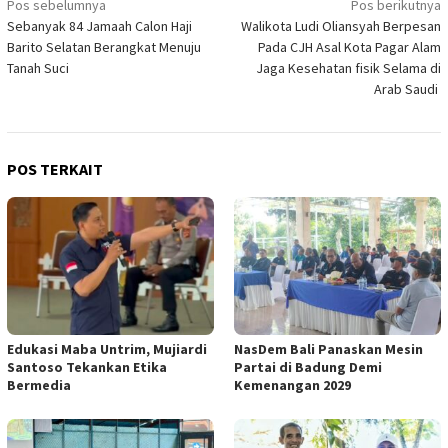
Navigasi
Pos sebelumnya
Pos berikutnya
Sebanyak 84 Jamaah Calon Haji
Walikota Ludi Oliansyah Berpesan
pos
Barito Selatan Berangkat Menuju
Pada CJH Asal Kota Pagar Alam
Tanah Suci
Jaga Kesehatan fisik Selama di
Arab Saudi
POS TERKAIT
Edukasi Maba Untrim, Mujiardi
NasDem Bali Panaskan Mesin
Santoso Tekankan Etika
Partai di Badung Demi
Bermedia
Kemenangan 2029