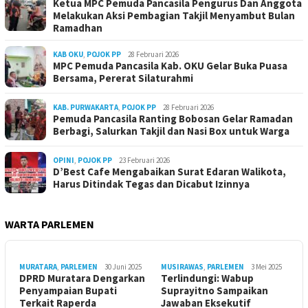
Ketua MPC Pemuda Pancasila Pengurus Dan Anggota
Melakukan Aksi Pembagian Takjil Menyambut Bulan
Ramadhan
KAB OKU
,
POJOK PP
28 Februari 2026
MPC Pemuda Pancasila Kab. OKU Gelar Buka Puasa
Bersama, Pererat Silaturahmi
KAB. PURWAKARTA
,
POJOK PP
28 Februari 2026
Pemuda Pancasila Ranting Bobosan Gelar Ramadan
Berbagi, Salurkan Takjil dan Nasi Box untuk Warga
OPINI
,
POJOK PP
23 Februari 2026
D’Best Cafe Mengabaikan Surat Edaran Walikota,
Harus Ditindak Tegas dan Dicabut Izinnya
WARTA PARLEMEN
MURATARA
,
PARLEMEN
30 Juni 2025
MUSIRAWAS
,
PARLEMEN
3 Mei 2025
DPRD Muratara Dengarkan
Terlindungi: Wabup
Penyampaian Bupati
Suprayitno Sampaikan
Terkait Raperda
Jawaban Eksekutif