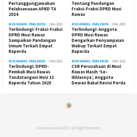
Pertanggungjawaban
Tentang Pandangan
Pelaksanaaan APBD TA
Fraksi-Fraksi DPRD Musi
2024
Rawas
MUSIRAWAS
,
PARLEMEN
3 Mei 2025
MUSIRAWAS
,
PARLEMEN
2 Mei 2025
Terlindungi: Fraksi-Fraksi
Terlindungi: Anggota
DPRD Musi Rawas
DPRD Musi Rawas
Sampaikan Pandangan
Dengarkan Penyampaian
Umum Terkait Empat
Wabup Terkait Empat
Raperda
Raperda
MUSIRAWAS
,
PARLEMEN
2 Mei 2025
MUSIRAWAS
,
PARLEMEN
2 Mei 2025
Terlindungi: DPRD-
CSR Perusahaan di Musi
Pemkab Musi Rawas
Rawas Masih ‘Se-
Tandatangani MoU 13
Ikhlasnya’, Anggota
Raperda Tahun 2025
Dewan Bakal Revisi Perda ‎
suarapancasila2023. All Right Reserved