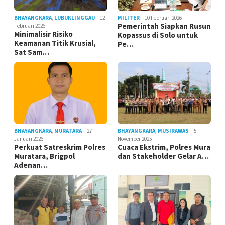
BHAYANGKARA
,
LUBUKLINGGAU
12
MILITER
10 Februari 2026
Pemerintah Siapkan Rusun
Februari 2026
Minimalisir Risiko
Kopassus di Solo untuk
Keamanan Titik Krusial,
Pe…
Sat Sam…
BHAYANGKARA
,
MURATARA
27
BHAYANGKARA
,
MUSIRAWAS
5
Januari 2026
November 2025
Perkuat Satreskrim Polres
Cuaca Ekstrim, Polres Mura
Muratara, Brigpol
dan Stakeholder Gelar A…
Adenan…