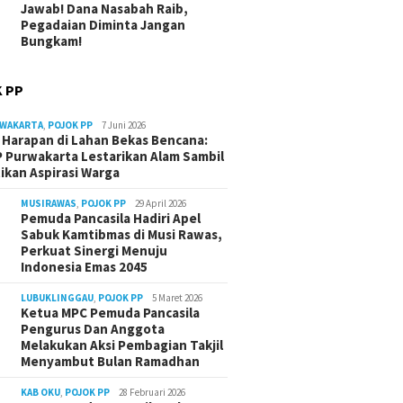
Jawab! Dana Nasabah Raib,
Pegadaian Diminta Jangan
Bungkam!
 PP
RWAKARTA
,
POJOK PP
7 Juni 2026
Harapan di Lahan Bekas Bencana:
 Purwakarta Lestarikan Alam Sambil
ikan Aspirasi Warga
MUSIRAWAS
,
POJOK PP
29 April 2026
Pemuda Pancasila Hadiri Apel
Sabuk Kamtibmas di Musi Rawas,
Perkuat Sinergi Menuju
Indonesia Emas 2045
LUBUKLINGGAU
,
POJOK PP
5 Maret 2026
Ketua MPC Pemuda Pancasila
Pengurus Dan Anggota
Melakukan Aksi Pembagian Takjil
Menyambut Bulan Ramadhan
KAB OKU
,
POJOK PP
28 Februari 2026