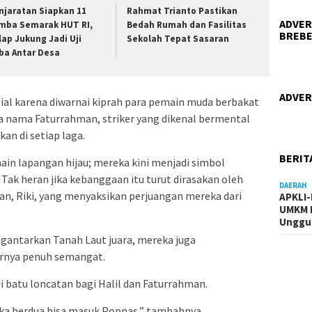
njaratan Siapkan 11
Rahmat Trianto Pastikan
ADVER
mba Semarak HUT RI,
Bedah Rumah dan Fasilitas
BREBE
lap Jukung Jadi Uji
Sekolah Tepat Sasaran
ba Antar Desa
ADVER
ial karena diwarnai kiprah para pemain muda berbakat
ada nama Faturrahman, striker yang dikenal bermental
an di setiap laga.
BERIT
in lapangan hijau; mereka kini menjadi simbol
ak heran jika kebanggaan itu turut dirasakan oleh
DAERAH
an, Riki, yang menyaksikan perjuangan mereka dari
APKLI
UMKM R
Unggul
antarkan Tanah Laut juara, mereka juga
rnya penuh semangat.
di batu loncatan bagi Halil dan Faturrahman.
ka berdua bisa masuk Popnas,” tambahnya.