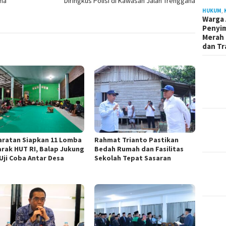
ama
Diringkus Polisi di Kawasan Jalan Trenggana
HUKUM
,
Warga 
Penyi
Merah 
dan Tr
aratan Siapkan 11 Lomba
Rahmat Trianto Pastikan
rak HUT RI, Balap Jukung
Bedah Rumah dan Fasilitas
 Uji Coba Antar Desa
Sekolah Tepat Sasaran