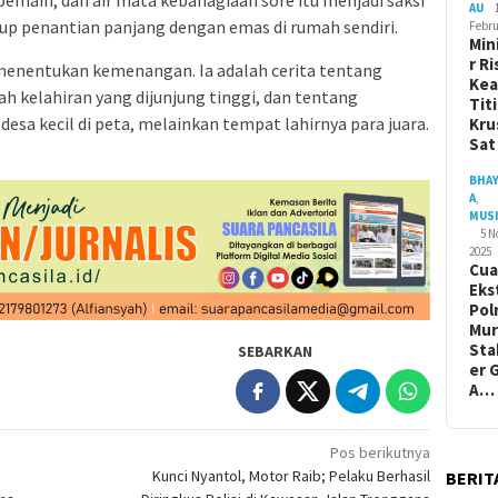
pemain, dan air mata kebahagiaan sore itu menjadi saksi
AU
p penantian panjang dengan emas di rumah sendiri.
Febru
Min
r Ri
a menentukan kemenangan. Ia adalah cerita tentang
Ke
h kelahiran yang dijunjung tinggi, dan tentang
Tit
 desa kecil di peta, melainkan tempat lahirnya para juara.
Kru
Sa
BHA
A
,
MUS
5 
2025
Cua
Eks
Pol
Mur
Sta
SEBARKAN
er 
A…
Pos berikutnya
Kunci Nyantol, Motor Raib; Pelaku Berhasil
BERIT