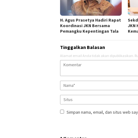
H. Agus Prasetya Hadiri Rapat
Sekd
Koordinasi JKN Bersama
JKN 
Pemangku Kepentingan Tala
Kema
Tinggalkan Balasan
Alamat email Anda tidak akan dipublikasikan.
Ru
Simpan nama, email, dan situs web say