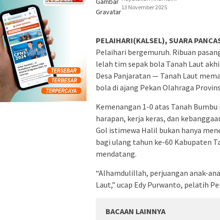
13 November 2025
PELAIHARI(KALSEL), SUARA PANCAS
Pelaihari bergemuruh. Ribuan pasa
lelah tim sepak bola Tanah Laut akhi
Desa Panjaratan — Tanah Laut memas
bola di ajang Pekan Olahraga Provins
Kemenangan 1-0 atas Tanah Bumbu ini
harapan, kerja keras, dan kebangga
Gol istimewa Halil bukan hanya men
bagi ulang tahun ke-60 Kabupaten T
mendatang.
“Alhamdulillah, perjuangan anak-a
Laut,” ucap Edy Purwanto, pelatih P
BACAAN LAINNYA