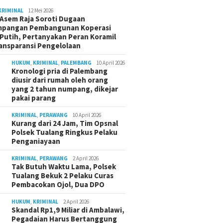
KRIMINAL
12 Mei 2026
Asem Raja Soroti Dugaan
mpangan Pembangunan Koperasi
Putih, Pertanyakan Peran Koramil
ansparansi Pengelolaan
HUKUM
,
KRIMINAL
,
PALEMBANG
10 April 2026
Kronologi pria di Palembang
diusir dari rumah oleh orang
yang 2 tahun numpang, dikejar
pakai parang
KRIMINAL
,
PERAWANG
10 April 2026
Kurang dari 24 Jam, Tim Opsnal
Polsek Tualang Ringkus Pelaku
Penganiayaan
KRIMINAL
,
PERAWANG
2 April 2026
Tak Butuh Waktu Lama, Polsek
Tualang Bekuk 2 Pelaku Curas
Pembacokan Ojol, Dua DPO
HUKUM
,
KRIMINAL
2 April 2026
Skandal Rp1,9 Miliar di Ambalawi,
Pegadaian Harus Bertanggung