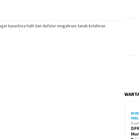
ngat luwarbisa halil dan dafatur mngahrum tanah kelahiran
WARTA
MUR
PAR
0 Jun
DP
Mur