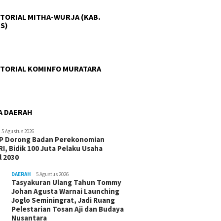
TORIAL MITHA-WURJA (KAB.
S)
TORIAL KOMINFO MURATARA
A DAERAH
5 Agustus 2026
-P Dorong Badan Perekonomian
I, Bidik 100 Juta Pelaku Usaha
 2030
DAERAH
5 Agustus 2026
Tasyakuran Ulang Tahun Tommy
Johan Agusta Warnai Launching
Joglo Seminingrat, Jadi Ruang
Pelestarian Tosan Aji dan Budaya
Nusantara