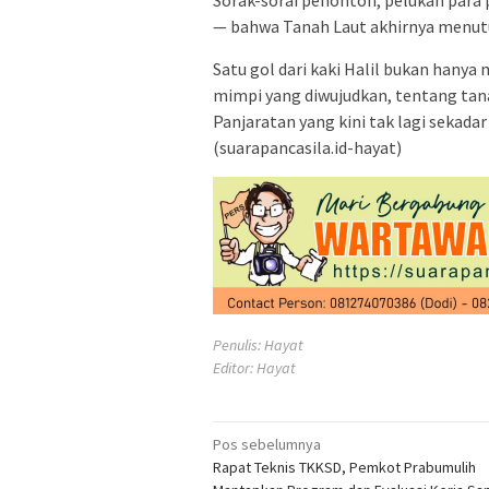
Sorak-sorai penonton, pelukan para 
— bahwa Tanah Laut akhirnya menutu
Satu gol dari kaki Halil bukan hany
mimpi yang diwujudkan, tentang tana
Panjaratan yang kini tak lagi sekadar
(suarapancasila.id-hayat)
Penulis: Hayat
Editor: Hayat
Navigasi
Pos sebelumnya
Rapat Teknis TKKSD, Pemkot Prabumulih
pos