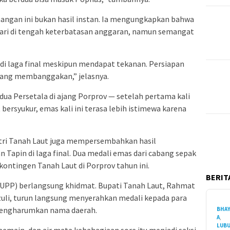
angan ini bukan hasil instan. Ia mengungkapkan bahwa
hari di tengah keterbatasan anggaran, namun semangat
 di laga final meskipun mendapat tekanan. Persiapan
yang membanggakan,” jelasnya.
ua Persetala di ajang Porprov — setelah pertama kali
 bersyukur, emas kali ini terasa lebih istimewa karena
utri Tanah Laut juga mempersembahkan hasil
pin di laga final. Dua medali emas dari cabang sepak
kontingen Tanah Laut di Porprov tahun ini.
BERITA
PP) berlangsung khidmat. Bupati Tanah Laut, Rahmat
zuli, turun langsung menyerahkan medali kepada para
 mengharumkan nama daerah.
BHA
A
,
LUB