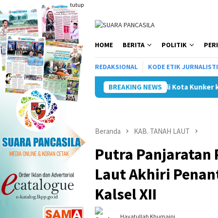
Loncat
tutup
ke
konten
HOME
BERITA
POLITIK
PER
REDAKSIONAL
KODE ETIK JURNALIST
Wali Kota Kunker ke Mojokerto Te
BREAKING NEWS
Beranda
KAB. TANAH LAUT
Putra Panjaratan
Laut Akhiri Penan
Kalsel XII
Hayatullah Khumaini