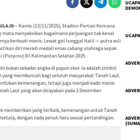
UCAPA
DEMO
ILA.ID
– Kamis (13/11/2025), Stadion Pertasi Kencana
ng mata menyaksikan bagaimana perjuangan tak kenal
UCAPA
rnya berbuah manis. Lewat gol tunggal Halil — putra asli
tikan diri meraih medali emas cabang olahraga sepak
i (Porprov) XII Kalimantan Selatan 2025.
ADVER
 bukan sekadar angka di papan skor. Ia adalah simbol
an yang membuncah bagi seluruh masyarakat Tanah Laut.
entukan kemenangan, tetapi juga menjadi kado manis
anah Laut yang akan dirayakan pada 2 Desember
ADVER
nak memberikan yang terbaik, kemenangan untuk Tanah
ersetala, dengan nada penuh haru seusai pertandingan.
ADVER
(SUMA