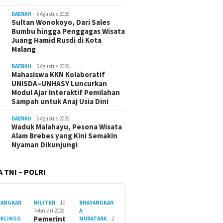
DAERAH
5 Agustus 2026
Sultan Wonokoyo, Dari Sales
Bumbu hingga Penggagas Wisata
Juang Hamid Rusdi di Kota
Malang
DAERAH
5 Agustus 2026
Mahasiswa KKN Kolaboratif
UNISDA–UNHASY Luncurkan
Modul Ajar Interaktif Pemilahan
Sampah untuk Anaj Usia Dini
DAERAH
5 Agustus 2026
Waduk Malahayu, Pesona Wisata
Alam Brebes yang Kini Semakin
Nyaman Dikunjungi
 TNI – POLRI
YANGKAR
MILITER
10
BHAYANGKAR
Februari 2026
A
,
Pemerint
UKLINGG
MURATARA
2