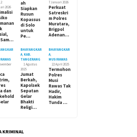
12
ah
7 Januari 2026
Perkuat
ari 2026
Siapkan
imalisi
Satreskri
Rusun
siko
m Polres
Kopassus
amanan
Muratara,
di Solo
ik
Brigpol
untuk
sial,
Adenan…
Pe…
t Sam…
YANGKAR
BHAYANGKAR
BHAYANGKAR
A
,
KAB.
A
,
IRAWAS
TANGERANG
MUSIRAWAS
November
1 Agustus
22 April 2025
Termohon
2025
ca
Jumat
Polres
trim,
Berkah,
Musi
res
Kapolsek
Rawas Tak
a dan
Sepatan
Hadir,
kehold
Gelar
Hakim
Gelar
Bhakti
Tunda …
Religi…
A KRIMINAL