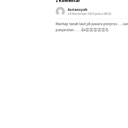
1 Komentar
Asriansyah
14 November 2025 pukul 08:02
Mantap tanah laut jdi juwara porprov…..sa
panjaratan……👍👏👏👏👏👏💪