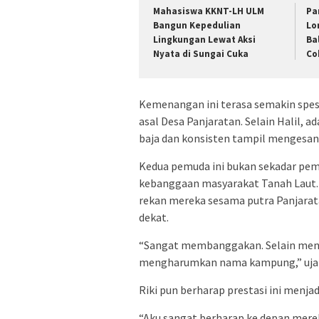
Mahasiswa KKNT-LH ULM
Pa
Bangun Kepedulian
Lo
Lingkungan Lewat Aksi
Ba
Nyata di Sungai Cuka
Co
Kemenangan ini terasa semakin spes
asal Desa Panjaratan. Selain Halil, 
baja dan konsisten tampil mengesank
Kedua pemuda ini bukan sekadar pema
kebanggaan masyarakat Tanah Laut. T
rekan mereka sesama putra Panjarat
dekat.
“Sangat membanggakan. Selain meng
mengharumkan nama kampung,” uja
Riki pun berharap prestasi ini menja
“Aku sangat berharap ke depan mere