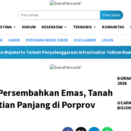
Pencarian
ISTIWA
HUKUM
KESEHATAN
TEKNOBIS
KOMUNITAS
IK
KARIR
PEDOMAN MEDIA SIBER
DISCLAIMER
LOGIN
rkait Penyelenggaraan Infrastruktur Telkom Rumija
Plt 
KORAN
2026
 Persembahkan Emas, Tanah
tian Panjang di Porprov
UCAPA
BOJO