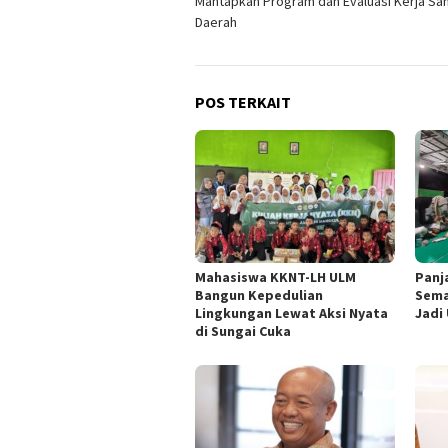
Mantapkan Program dan Evaluasi Kerja S
Daerah
POS TERKAIT
Mahasiswa KKNT-LH ULM
Panj
Bangun Kepedulian
Sema
Lingkungan Lewat Aksi Nyata
Jadi
di Sungai Cuka