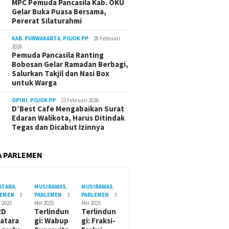
MPC Pemuda Pancasila Kab. OKU
Gelar Buka Puasa Bersama,
Pererat Silaturahmi
KAB. PURWAKARTA
,
POJOK PP
28 Februari
2026
Pemuda Pancasila Ranting
Bobosan Gelar Ramadan Berbagi,
Salurkan Takjil dan Nasi Box
untuk Warga
OPINI
,
POJOK PP
23 Februari 2026
D’Best Cafe Mengabaikan Surat
Edaran Walikota, Harus Ditindak
Tegas dan Dicabut Izinnya
 PARLEMEN
ATARA
,
MUSIRAWAS
,
MUSIRAWAS
,
LEMEN
3
PARLEMEN
3
PARLEMEN
3
i 2025
Mei 2025
Mei 2025
RD
Terlindun
Terlindun
atara
gi: Wabup
gi: Fraksi-