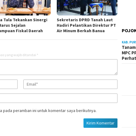
a Tala Tekankan Sinergi
Sekretaris DPRD Tanah Laut
Harus Sejalan
Hadiri Pelantikan Direktur PT
POJOK
mpuan Fiskal Daerah
Air Minum Berkah Banua
KAB. PU
Tanam 
MPC PP
as yang wajib ditandai
*
Perhat
a pada peramban ini untuk komentar saya berikutnya.