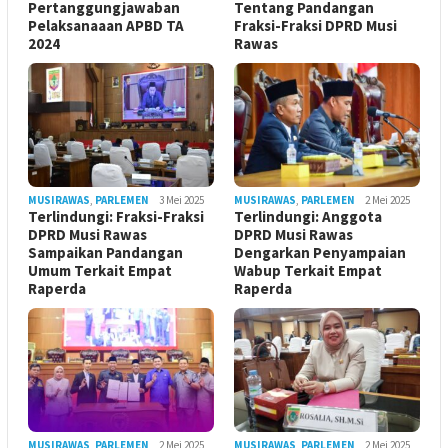
Pertanggungjawaban
Tentang Pandangan
Pelaksanaaan APBD TA
Fraksi-Fraksi DPRD Musi
2024
Rawas
MUSIRAWAS
,
PARLEMEN
3 Mei 2025
MUSIRAWAS
,
PARLEMEN
2 Mei 2025
Terlindungi: Fraksi-Fraksi
Terlindungi: Anggota
DPRD Musi Rawas
DPRD Musi Rawas
Sampaikan Pandangan
Dengarkan Penyampaian
Umum Terkait Empat
Wabup Terkait Empat
Raperda
Raperda
MUSIRAWAS
,
PARLEMEN
2 Mei 2025
MUSIRAWAS
,
PARLEMEN
2 Mei 2025