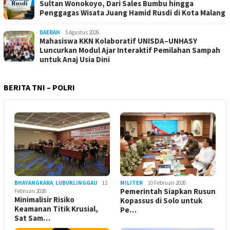
Sultan Wonokoyo, Dari Sales Bumbu hingga
Penggagas Wisata Juang Hamid Rusdi di Kota Malang
DAERAH
5 Agustus 2026
Mahasiswa KKN Kolaboratif UNISDA–UNHASY
Luncurkan Modul Ajar Interaktif Pemilahan Sampah
untuk Anaj Usia Dini
BERITA TNI – POLRI
BHAYANGKARA
,
LUBUKLINGGAU
12
MILITER
10 Februari 2026
Pemerintah Siapkan Rusun
Februari 2026
Minimalisir Risiko
Kopassus di Solo untuk
Keamanan Titik Krusial,
Pe…
Sat Sam…