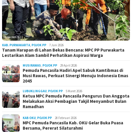
KAB. PURWAKARTA
,
POJOK PP
7 Juni 2026
Tanam Harapan di Lahan Bekas Bencana: MPC PP Purwakarta
Lestarikan Alam Sambil Perhatikan Aspirasi Warga
MUSIRAWAS
,
POJOK PP
29 April 2026
Pemuda Pancasila Hadiri Apel Sabuk Kamtibmas di
Musi Rawas, Perkuat Sinergi Menuju Indonesia Emas
2045
LUBUKLINGGAU
,
POJOK PP
5 Maret 2026
Ketua MPC Pemuda Pancasila Pengurus Dan Anggota
Melakukan Aksi Pembagian Takjil Menyambut Bulan
Ramadhan
KAB OKU
,
POJOK PP
28 Februari 2026
MPC Pemuda Pancasila Kab. OKU Gelar Buka Puasa
Bersama, Pererat Silaturahmi