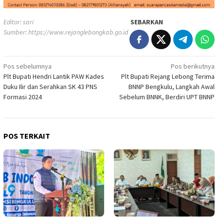
Editor: sari
SEBARKAN
Sumber:
https://www.rejanglebongkab.go.id
Navigasi
Pos sebelumnya
Pos berikutnya
Plt Bupati Hendri Lantik PAW Kades
Plt Bupati Rejang Lebong Terima
pos
Duku Ilir dan Serahkan SK 43 PNS
BNNP Bengkulu, Langkah Awal
Formasi 2024
Sebelum BNNK, Berdiri UPT BNNP
POS TERKAIT