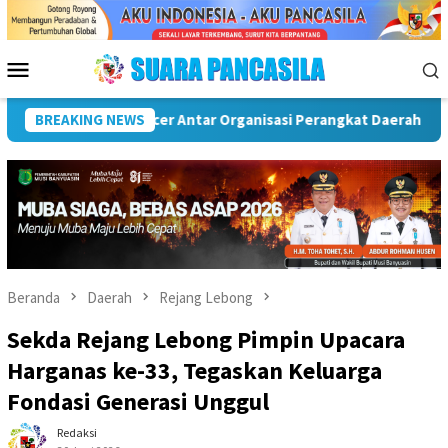
Loncat
ke
konten
Menu
Mobile
 Rawas
BREAKING NEWS
Puncak Peringatan IPeKB Ke-19, Plt Bupati Reja
Beranda
Daerah
Rejang Lebong
Sekda Rejang Lebong Pimpin Upacara
Harganas ke-33, Tegaskan Keluarga
Fondasi Generasi Unggul
Redaksi