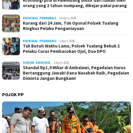
Kronologi pria di Palembang diusir dari rumah oleh
orang yang 2 tahun numpang, dikejar pakai parang
KRIMINAL
,
PERAWANG
10 April 2026
Kurang dari 24 Jam, Tim Opsnal Polsek Tualang
Ringkus Pelaku Penganiayaan
KRIMINAL
,
PERAWANG
2 April 2026
Tak Butuh Waktu Lama, Polsek Tualang Bekuk 2
Pelaku Curas Pembacokan Ojol, Dua DPO
HUKUM
,
KRIMINAL
2 April 2026
Skandal Rp1,9 Miliar di Ambalawi, Pegadaian Harus
Bertanggung Jawab! Dana Nasabah Raib, Pegadaian
Diminta Jangan Bungkam!
POJOK PP