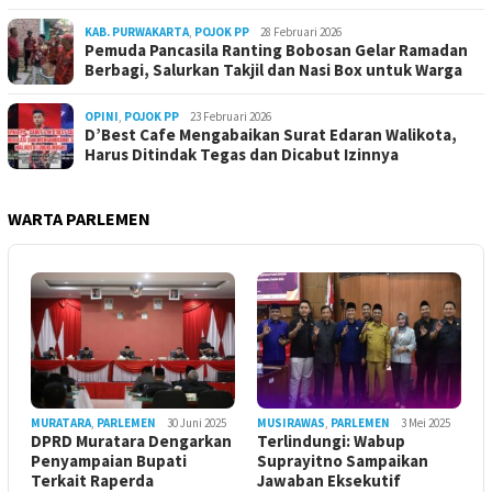
KAB. PURWAKARTA
,
POJOK PP
28 Februari 2026
Pemuda Pancasila Ranting Bobosan Gelar Ramadan
Berbagi, Salurkan Takjil dan Nasi Box untuk Warga
OPINI
,
POJOK PP
23 Februari 2026
D’Best Cafe Mengabaikan Surat Edaran Walikota,
Harus Ditindak Tegas dan Dicabut Izinnya
WARTA PARLEMEN
MURATARA
,
PARLEMEN
30 Juni 2025
MUSIRAWAS
,
PARLEMEN
3 Mei 2025
DPRD Muratara Dengarkan
Terlindungi: Wabup
Penyampaian Bupati
Suprayitno Sampaikan
Terkait Raperda
Jawaban Eksekutif