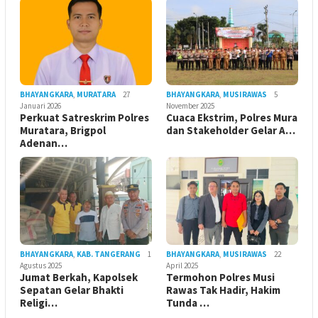
BHAYANGKARA
,
MURATARA
27
BHAYANGKARA
,
MUSIRAWAS
5
Januari 2026
November 2025
Perkuat Satreskrim Polres
Cuaca Ekstrim, Polres Mura
Muratara, Brigpol
dan Stakeholder Gelar A…
Adenan…
BHAYANGKARA
,
KAB. TANGERANG
1
BHAYANGKARA
,
MUSIRAWAS
22
Agustus 2025
April 2025
Jumat Berkah, Kapolsek
Termohon Polres Musi
Sepatan Gelar Bhakti
Rawas Tak Hadir, Hakim
Religi…
Tunda …