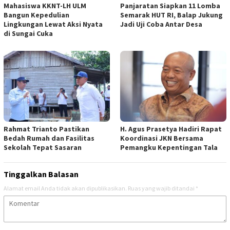
Mahasiswa KKNT-LH ULM
Panjaratan Siapkan 11 Lomba
Bangun Kepedulian
Semarak HUT RI, Balap Jukung
Lingkungan Lewat Aksi Nyata
Jadi Uji Coba Antar Desa
di Sungai Cuka
Rahmat Trianto Pastikan
H. Agus Prasetya Hadiri Rapat
Bedah Rumah dan Fasilitas
Koordinasi JKN Bersama
Sekolah Tepat Sasaran
Pemangku Kepentingan Tala
Tinggalkan Balasan
Alamat email Anda tidak akan dipublikasikan.
Ruas yang wajib ditandai
*