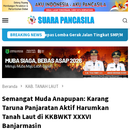
Loncat
ke
konten
Menu
Mobile
 ke-81 RI
BREAKING NEWS
Pemkot Lubuk Linggau Sosialisasikan Tanda T
Beranda
KAB. TANAH LAUT
Semangat Muda Anapupan: Karang
Taruna Panjaratan Aktif Harumkan
Tanah Laut di KKBWKT XXXVI
Banjarmasin