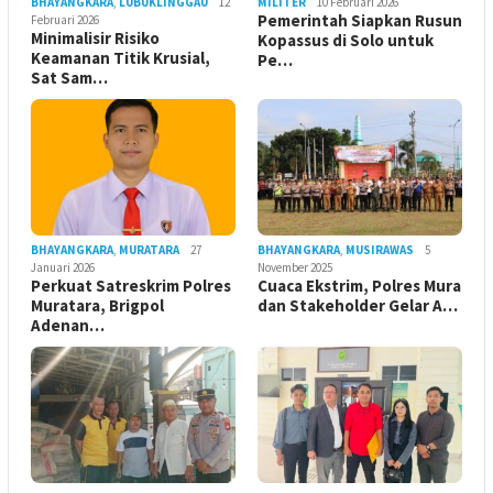
BHAYANGKARA
,
LUBUKLINGGAU
12
MILITER
10 Februari 2026
Pemerintah Siapkan Rusun
Februari 2026
Minimalisir Risiko
Kopassus di Solo untuk
Keamanan Titik Krusial,
Pe…
Sat Sam…
BHAYANGKARA
,
MURATARA
27
BHAYANGKARA
,
MUSIRAWAS
5
Januari 2026
November 2025
Perkuat Satreskrim Polres
Cuaca Ekstrim, Polres Mura
Muratara, Brigpol
dan Stakeholder Gelar A…
Adenan…