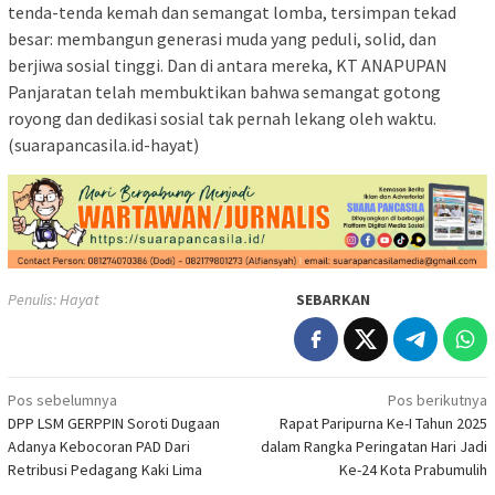
tenda-tenda kemah dan semangat lomba, tersimpan tekad
besar: membangun generasi muda yang peduli, solid, dan
berjiwa sosial tinggi. Dan di antara mereka, KT ANAPUPAN
Panjaratan telah membuktikan bahwa semangat gotong
royong dan dedikasi sosial tak pernah lekang oleh waktu.
(suarapancasila.id-hayat)
Penulis: Hayat
SEBARKAN
Navigasi
Pos sebelumnya
Pos berikutnya
DPP LSM GERPPIN Soroti Dugaan
Rapat Paripurna Ke-I Tahun 2025
pos
Adanya Kebocoran PAD Dari
dalam Rangka Peringatan Hari Jadi
Retribusi Pedagang Kaki Lima
Ke-24 Kota Prabumulih