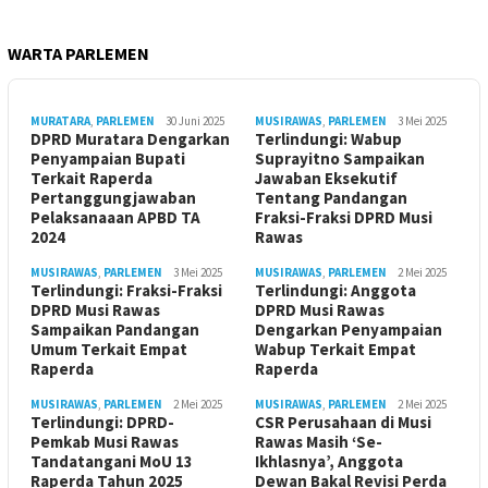
WARTA PARLEMEN
MURATARA
,
PARLEMEN
30 Juni 2025
MUSIRAWAS
,
PARLEMEN
3 Mei 2025
DPRD Muratara Dengarkan
Terlindungi: Wabup
Penyampaian Bupati
Suprayitno Sampaikan
Terkait Raperda
Jawaban Eksekutif
Pertanggungjawaban
Tentang Pandangan
Pelaksanaaan APBD TA
Fraksi-Fraksi DPRD Musi
2024
Rawas
MUSIRAWAS
,
PARLEMEN
3 Mei 2025
MUSIRAWAS
,
PARLEMEN
2 Mei 2025
Terlindungi: Fraksi-Fraksi
Terlindungi: Anggota
DPRD Musi Rawas
DPRD Musi Rawas
Sampaikan Pandangan
Dengarkan Penyampaian
Umum Terkait Empat
Wabup Terkait Empat
Raperda
Raperda
MUSIRAWAS
,
PARLEMEN
2 Mei 2025
MUSIRAWAS
,
PARLEMEN
2 Mei 2025
Terlindungi: DPRD-
CSR Perusahaan di Musi
Pemkab Musi Rawas
Rawas Masih ‘Se-
Tandatangani MoU 13
Ikhlasnya’, Anggota
Raperda Tahun 2025
Dewan Bakal Revisi Perda ‎