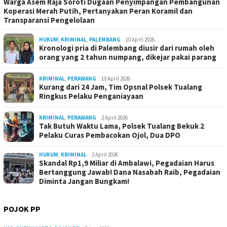
Warga Asem Raja Soroti Dugaan Penyimpangan Pembangunan
Koperasi Merah Putih, Pertanyakan Peran Koramil dan
Transparansi Pengelolaan
HUKUM
,
KRIMINAL
,
PALEMBANG
10 April 2026
Kronologi pria di Palembang diusir dari rumah oleh
orang yang 2 tahun numpang, dikejar pakai parang
KRIMINAL
,
PERAWANG
10 April 2026
Kurang dari 24 Jam, Tim Opsnal Polsek Tualang
Ringkus Pelaku Penganiayaan
KRIMINAL
,
PERAWANG
2 April 2026
Tak Butuh Waktu Lama, Polsek Tualang Bekuk 2
Pelaku Curas Pembacokan Ojol, Dua DPO
HUKUM
,
KRIMINAL
2 April 2026
Skandal Rp1,9 Miliar di Ambalawi, Pegadaian Harus
Bertanggung Jawab! Dana Nasabah Raib, Pegadaian
Diminta Jangan Bungkam!
POJOK PP