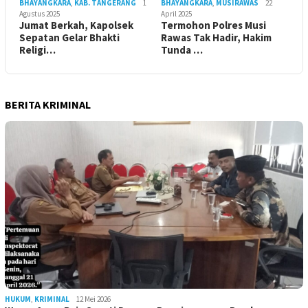
BHAYANGKARA
,
KAB. TANGERANG
1
BHAYANGKARA
,
MUSIRAWAS
22
Agustus 2025
April 2025
Jumat Berkah, Kapolsek
Termohon Polres Musi
Sepatan Gelar Bhakti
Rawas Tak Hadir, Hakim
Religi…
Tunda …
BERITA KRIMINAL
HUKUM
,
KRIMINAL
12 Mei 2026