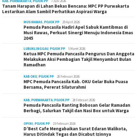
KAB. PURWAKARTA
,
POJOK PP
7 Juni 2026
Tanam Harapan di Lahan Bekas Bencana: MPC PP Purwakarta
Lestarikan Alam Sambil Perhatikan Aspirasi Warga
MUSIRAWAS
,
POJOK PP
29 April 2026
Pemuda Pancasila Hadiri Apel Sabuk Kamtibmas di
Musi Rawas, Perkuat Sinergi Menuju Indonesia Emas
2045
LUBUKLINGGAU
,
POJOK PP
5 Maret 2026
Ketua MPC Pemuda Pancasila Pengurus Dan Anggota
Melakukan Aksi Pembagian Takjil Menyambut Bulan
Ramadhan
KAB OKU
,
POJOK PP
28 Februari 2026
MPC Pemuda Pancasila Kab. OKU Gelar Buka Puasa
Bersama, Pererat Silaturahmi
KAB. PURWAKARTA
,
POJOK PP
28 Februari 2026
Pemuda Pancasila Ranting Bobosan Gelar Ramadan
Berbagi, Salurkan Takjil dan Nasi Box untuk Warga
OPINI
,
POJOK PP
23 Februari 2026
D’Best Cafe Mengabaikan Surat Edaran Walikota,
Harus Ditindak Tegas dan Dicabut Izinnya