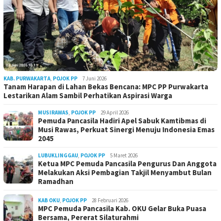
KAB. PURWAKARTA
,
POJOK PP
7 Juni 2026
Tanam Harapan di Lahan Bekas Bencana: MPC PP Purwakarta
Lestarikan Alam Sambil Perhatikan Aspirasi Warga
MUSIRAWAS
,
POJOK PP
29 April 2026
Pemuda Pancasila Hadiri Apel Sabuk Kamtibmas di
Musi Rawas, Perkuat Sinergi Menuju Indonesia Emas
2045
LUBUKLINGGAU
,
POJOK PP
5 Maret 2026
Ketua MPC Pemuda Pancasila Pengurus Dan Anggota
Melakukan Aksi Pembagian Takjil Menyambut Bulan
Ramadhan
KAB OKU
,
POJOK PP
28 Februari 2026
MPC Pemuda Pancasila Kab. OKU Gelar Buka Puasa
Bersama, Pererat Silaturahmi