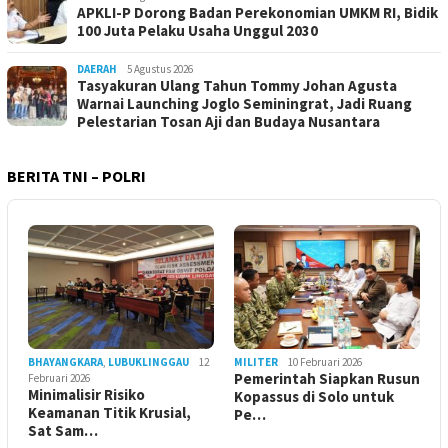
APKLI-P Dorong Badan Perekonomian UMKM RI, Bidik
100 Juta Pelaku Usaha Unggul 2030
DAERAH
5 Agustus 2026
Tasyakuran Ulang Tahun Tommy Johan Agusta
Warnai Launching Joglo Seminingrat, Jadi Ruang
Pelestarian Tosan Aji dan Budaya Nusantara
BERITA TNI – POLRI
BHAYANGKARA
,
LUBUKLINGGAU
12
MILITER
10 Februari 2026
Pemerintah Siapkan Rusun
Februari 2026
Minimalisir Risiko
Kopassus di Solo untuk
Keamanan Titik Krusial,
Pe…
Sat Sam…