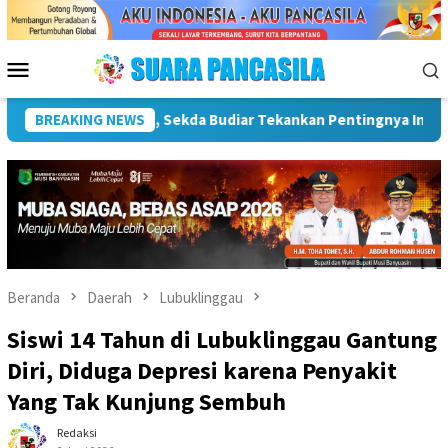
Loncat
ke
konten
Menu
Mobile
budayaan
BREAKING NEWS
Wakil Wali Kota Lepas Lomba Gerak Jalan Tingka
Beranda
Daerah
Lubuklinggau
Siswi 14 Tahun di Lubuklinggau Gantung
Diri, Diduga Depresi karena Penyakit
Yang Tak Kunjung Sembuh
Redaksi