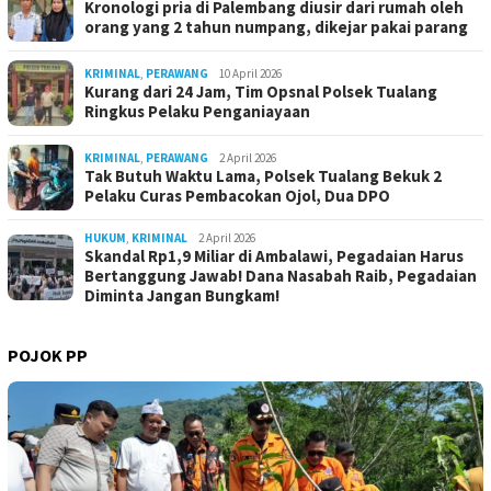
Kronologi pria di Palembang diusir dari rumah oleh
orang yang 2 tahun numpang, dikejar pakai parang
KRIMINAL
,
PERAWANG
10 April 2026
Kurang dari 24 Jam, Tim Opsnal Polsek Tualang
Ringkus Pelaku Penganiayaan
KRIMINAL
,
PERAWANG
2 April 2026
Tak Butuh Waktu Lama, Polsek Tualang Bekuk 2
Pelaku Curas Pembacokan Ojol, Dua DPO
HUKUM
,
KRIMINAL
2 April 2026
Skandal Rp1,9 Miliar di Ambalawi, Pegadaian Harus
Bertanggung Jawab! Dana Nasabah Raib, Pegadaian
Diminta Jangan Bungkam!
POJOK PP