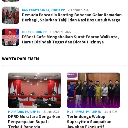
KAB. PURWAKARTA
,
POJOK PP
28 Februari 2026
Pemuda Pancasila Ranting Bobosan Gelar Ramadan
Berbagi, Salurkan Takjil dan Nasi Box untuk Warga
OPINI
,
POJOK PP
23 Februari 2026
D’Best Cafe Mengabaikan Surat Edaran Walikota,
Harus Ditindak Tegas dan Dicabut Izinnya
WARTA PARLEMEN
MURATARA
,
PARLEMEN
30 Juni 2025
MUSIRAWAS
,
PARLEMEN
3 Mei 2025
DPRD Muratara Dengarkan
Terlindungi: Wabup
Penyampaian Bupati
Suprayitno Sampaikan
Terkait Raperda
Jawaban Eksekutif