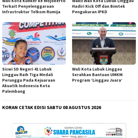
Wali Kota Kunker ke Mojokerto
Wakil Wali Kota Lubuk Linggau
Terkait Penyelenggaraan
Hadiri Kick Off dan Bimtek
Infrastruktur Telkom Rumija
Pengukuran IPKD
Siswi SD Negeri 41 Lubuk
Wali Kota Lubuk Linggau
Linggau Raih Tiga Medali
Serahkan Bantuan UMKM
Perunggu Pada Kejuaraan
Program ‘Linggau Juara’
Akuatik Indonesia Kota
Palembang
KORAN CETAK EDISI SABTU 08 AGUSTUS 2026