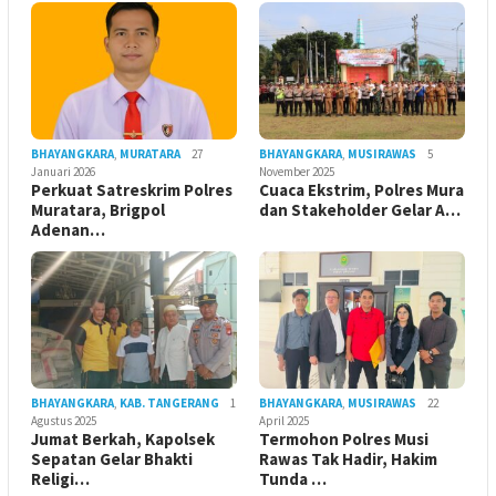
BHAYANGKARA
,
MURATARA
27
BHAYANGKARA
,
MUSIRAWAS
5
Januari 2026
November 2025
Perkuat Satreskrim Polres
Cuaca Ekstrim, Polres Mura
Muratara, Brigpol
dan Stakeholder Gelar A…
Adenan…
BHAYANGKARA
,
KAB. TANGERANG
1
BHAYANGKARA
,
MUSIRAWAS
22
Agustus 2025
April 2025
Jumat Berkah, Kapolsek
Termohon Polres Musi
Sepatan Gelar Bhakti
Rawas Tak Hadir, Hakim
Religi…
Tunda …