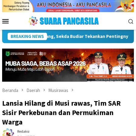
Loncat
ke
konten
Menu
Mobile
r Kebudayaan
BREAKING NEWS
Wakil Wali Kota Lepas Lomba Gerak Jalan T
Beranda
Daerah
Musirawas
Lansia Hilang di Musi rawas, Tim SAR
Sisir Perkebunan dan Permukiman
Warga
Redaksi