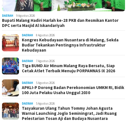
DAERAH
9 Agustus 2026
Bupati Malang Hadiri Harlah ke-28 PKB dan Resmikan Kantor
DPC serta Masjid Al Iskandariyah
DAERAH
8 Agustus 2026
Kongres Kebudayaan Nusantara di Malang, Sekda
Budiar Tekankan Pentingnya Infrastruktur
Kebudayaan
DAERAH
7 Agustus 2026
Tiga BUMD Air Minum Malang Raya Bersatu, Siap
Cetak Atlet Terbaik Menuju PORPAMNAS IX 2026
DAERAH
5 Agustus 2026
APKLI-P Dorong Badan Perekonomian UMKM RI, Bidik
100 Juta Pelaku Usaha Unggul 2030
DAERAH
5 Agustus 2026
Tasyakuran Ulang Tahun Tommy Johan Agusta
Warnai Launching Joglo Seminingrat, Jadi Ruang
Pelestarian Tosan Aji dan Budaya Nusantara