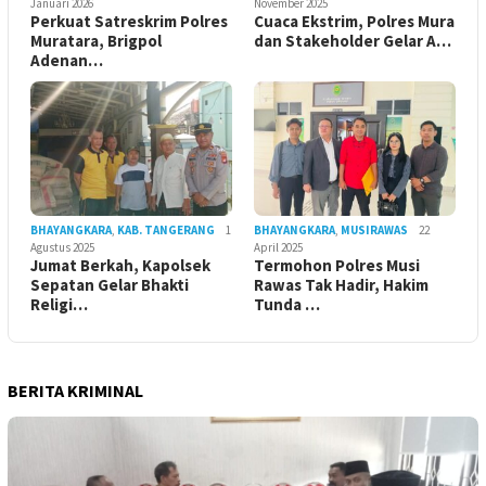
Januari 2026
November 2025
Perkuat Satreskrim Polres
Cuaca Ekstrim, Polres Mura
Muratara, Brigpol
dan Stakeholder Gelar A…
Adenan…
BHAYANGKARA
,
KAB. TANGERANG
1
BHAYANGKARA
,
MUSIRAWAS
22
Agustus 2025
April 2025
Jumat Berkah, Kapolsek
Termohon Polres Musi
Sepatan Gelar Bhakti
Rawas Tak Hadir, Hakim
Religi…
Tunda …
BERITA KRIMINAL