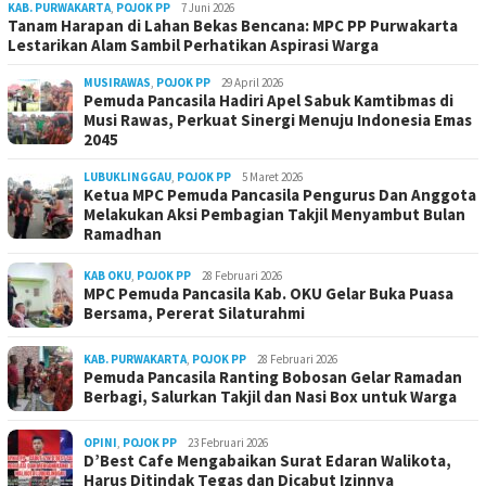
KAB. PURWAKARTA
,
POJOK PP
7 Juni 2026
Tanam Harapan di Lahan Bekas Bencana: MPC PP Purwakarta
Lestarikan Alam Sambil Perhatikan Aspirasi Warga
MUSIRAWAS
,
POJOK PP
29 April 2026
Pemuda Pancasila Hadiri Apel Sabuk Kamtibmas di
Musi Rawas, Perkuat Sinergi Menuju Indonesia Emas
2045
LUBUKLINGGAU
,
POJOK PP
5 Maret 2026
Ketua MPC Pemuda Pancasila Pengurus Dan Anggota
Melakukan Aksi Pembagian Takjil Menyambut Bulan
Ramadhan
KAB OKU
,
POJOK PP
28 Februari 2026
MPC Pemuda Pancasila Kab. OKU Gelar Buka Puasa
Bersama, Pererat Silaturahmi
KAB. PURWAKARTA
,
POJOK PP
28 Februari 2026
Pemuda Pancasila Ranting Bobosan Gelar Ramadan
Berbagi, Salurkan Takjil dan Nasi Box untuk Warga
OPINI
,
POJOK PP
23 Februari 2026
D’Best Cafe Mengabaikan Surat Edaran Walikota,
Harus Ditindak Tegas dan Dicabut Izinnya