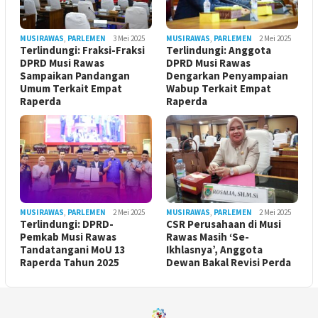
MUSIRAWAS
,
PARLEMEN
3 Mei 2025
MUSIRAWAS
,
PARLEMEN
2 Mei 2025
Terlindungi: Fraksi-Fraksi
Terlindungi: Anggota
DPRD Musi Rawas
DPRD Musi Rawas
Sampaikan Pandangan
Dengarkan Penyampaian
Umum Terkait Empat
Wabup Terkait Empat
Raperda
Raperda
MUSIRAWAS
,
PARLEMEN
2 Mei 2025
MUSIRAWAS
,
PARLEMEN
2 Mei 2025
Terlindungi: DPRD-
CSR Perusahaan di Musi
Pemkab Musi Rawas
Rawas Masih ‘Se-
Tandatangani MoU 13
Ikhlasnya’, Anggota
Raperda Tahun 2025
Dewan Bakal Revisi Perda ‎