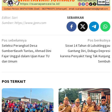
Editor: Sari
SEBARKAN
Sumber:
https://www.jpnn.com
Navigasi
Pos sebelumnya
Pos berikutnya
Seleksi Perangkat Desa
Siswi 14 Tahun di Lubuklinggau
pos
Sumbertlaseh Tuntas, Ahmad Dini
Gantung Diri, Diduga Depresi
Fajar Unggul dalam Ujian Kaur TU
karena Penyakit Yang Tak Kunjung
dan Umum
Sembuh
POS TERKAIT