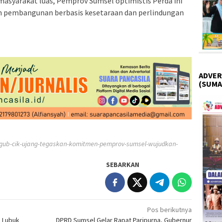
syarakat luas, Pemprov Sumsel optimistis Perda ini
m pembangunan berbasis kesetaraan dan perlindungan
ADVER
(SUMA
gub-cik-ujang-tegaskan-komitmen-pemprov-sumsel-wujudkan-
SEBARKAN
Pos berikutnya
, Lubuk
DPRD Sumsel Gelar Rapat Paripurna, Gubernur