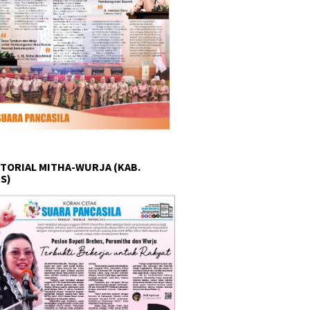
TORIAL MITHA-WURJA (KAB.
S)