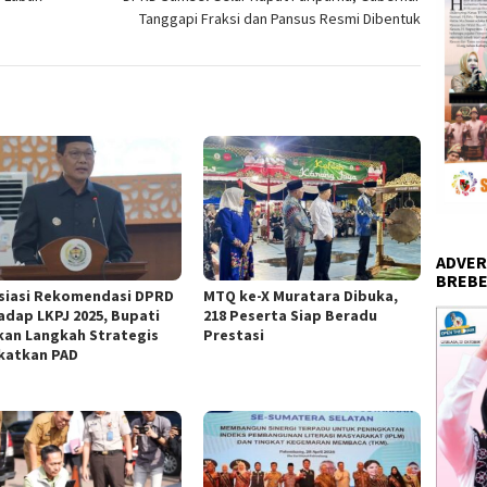
Tanggapi Fraksi dan Pansus Resmi Dibentuk
ADVER
BREBE
siasi Rekomendasi DPRD
MTQ ke-X Muratara Dibuka,
adap LKPJ 2025, Bupati
218 Peserta Siap Beradu
kan Langkah Strategis
Prestasi
katkan PAD