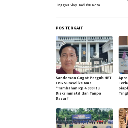
pos
Linggau Siap Jadi Ibu Kota
POS TERKAIT
Sanderson Gugat Pergub HET
Apre
LPG Sumsel ke MA :
Terh
“Tambahan Rp 4.000 Itu
Siap
Diskriminatif dan Tanpa
Ting
Dasar!”