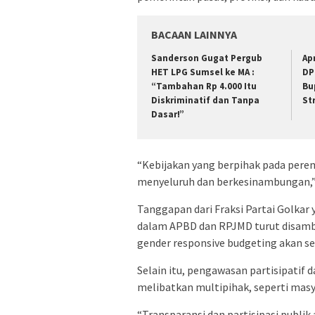
BACAAN LAINNYA
Sanderson Gugat Pergub
Ap
HET LPG Sumsel ke MA :
DP
“Tambahan Rp 4.000 Itu
Bu
Diskriminatif dan Tanpa
St
Dasar!”
“Kebijakan yang berpihak pada pere
menyeluruh dan berkesinambungan,” u
Tanggapan dari Fraksi Partai Golkar
dalam APBD dan RPJMD turut disamb
gender responsive budgeting akan seg
Selain itu, pengawasan partisipatif 
melibatkan multipihak, seperti masya
“Transparansi dan partisipasi publik