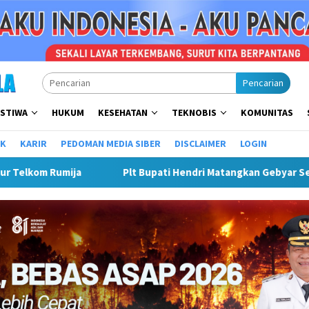
Pencarian
ISTIWA
HUKUM
KESEHATAN
TEKNOBIS
KOMUNITAS
IK
KARIR
PEDOMAN MEDIA SIBER
DISCLAIMER
LOGIN
yar Semarak Merah Putih, Siapkan Event Besar Dongkrak UMKM D