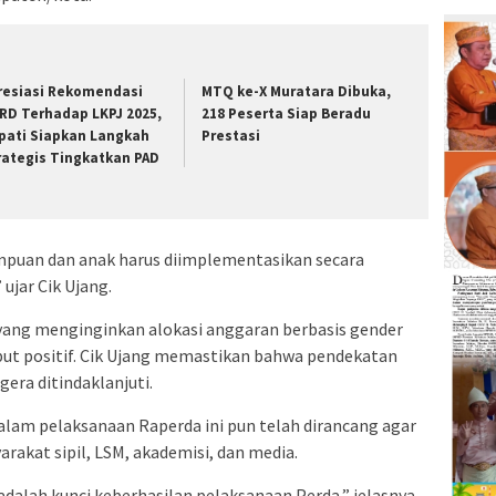
resiasi Rekomendasi
MTQ ke-X Muratara Dibuka,
RD Terhadap LKPJ 2025,
218 Peserta Siap Beradu
pati Siapkan Langkah
Prestasi
rategis Tingkatkan PAD
mpuan dan anak harus diimplementasikan secara
jar Cik Ujang.
 yang menginginkan alokasi anggaran berbasis gender
ut positif. Cik Ujang memastikan bahwa pendekatan
era ditindaklanjuti.
dalam pelaksanaan Raperda ini pun telah dirancang agar
rakat sipil, LSM, akademisi, dan media.
 adalah kunci keberhasilan pelaksanaan Perda,” jelasnya.