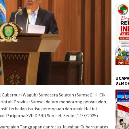
UCAPA
DEMO
 Gubernur (Wagub) Sumatera Selatan (Sumsel), H. Cik
intah Provinsi Sumsel dalam mendorong perwujudan
sif terhadap isu-isu perempuan dan anak. Hal ini
t Paripurna XVII DPRD Sumsel, Senin (14/7/2025).
yampaian Tanggapan dan/atau Jawaban Gubernur atas