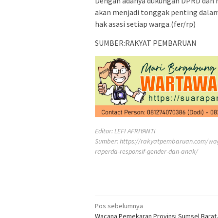
Dengan adanya dukungan DPRD dan ma
akan menjadi tonggak penting dala
hak asasi setiap warga.(fer/rp)
SUMBER:RAKYAT PEMBARUAN
Editor: LEFI AFRIYANTI
Sumber:
https://rakyatpembaruan.com/wa
raperda-responsif-gender-dan-anak/
Navigasi
Pos sebelumnya
Wacana Pemekaran Provinsi Sumsel Barat