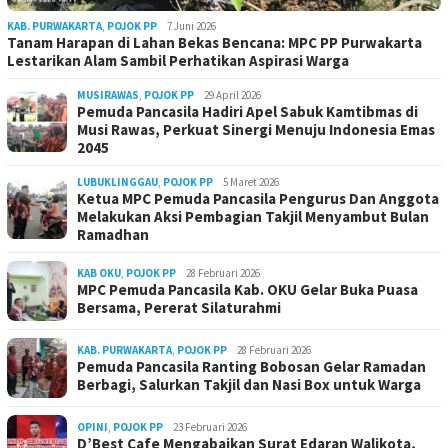
KAB. PURWAKARTA
,
POJOK PP
7 Juni 2026
Tanam Harapan di Lahan Bekas Bencana: MPC PP Purwakarta
Lestarikan Alam Sambil Perhatikan Aspirasi Warga
MUSIRAWAS
,
POJOK PP
29 April 2026
Pemuda Pancasila Hadiri Apel Sabuk Kamtibmas di
Musi Rawas, Perkuat Sinergi Menuju Indonesia Emas
2045
LUBUKLINGGAU
,
POJOK PP
5 Maret 2026
Ketua MPC Pemuda Pancasila Pengurus Dan Anggota
Melakukan Aksi Pembagian Takjil Menyambut Bulan
Ramadhan
KAB OKU
,
POJOK PP
28 Februari 2026
MPC Pemuda Pancasila Kab. OKU Gelar Buka Puasa
Bersama, Pererat Silaturahmi
KAB. PURWAKARTA
,
POJOK PP
28 Februari 2026
Pemuda Pancasila Ranting Bobosan Gelar Ramadan
Berbagi, Salurkan Takjil dan Nasi Box untuk Warga
OPINI
,
POJOK PP
23 Februari 2026
D’Best Cafe Mengabaikan Surat Edaran Walikota,