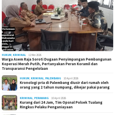
HUKUM
,
KRIMINAL
12 Mei 2026
Warga Asem Raja Soroti Dugaan Penyimpangan Pembangunan
Koperasi Merah Putih, Pertanyakan Peran Koramil dan
Transparansi Pengelolaan
HUKUM
,
KRIMINAL
,
PALEMBANG
10 April 2026
Kronologi pria di Palembang diusir dari rumah oleh
orang yang 2 tahun numpang, dikejar pakai parang
KRIMINAL
,
PERAWANG
10 April 2026
Kurang dari 24 Jam, Tim Opsnal Polsek Tualang
Ringkus Pelaku Penganiayaan