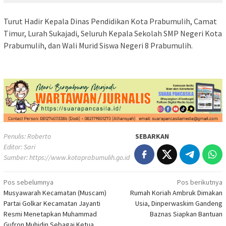
Turut Hadir Kepala Dinas Pendidikan Kota Prabumulih, Camat
Timur, Lurah Sukajadi, Seluruh Kepala Sekolah SMP Negeri Kota
Prabumulih, dan Wali Murid Siswa Negeri 8 Prabumulih.
Penulis: Roberto
SEBARKAN
Editor: Sari
Sumber:
https://www.kotaprabumulih.go.id
Navigasi
Pos sebelumnya
Pos berikutnya
Musyawarah Kecamatan (Muscam)
Rumah Koriah Ambruk Dimakan
pos
Partai Golkar Kecamatan Jayanti
Usia, Dinperwaskim Gandeng
Resmi Menetapkan Muhammad
Baznas Siapkan Bantuan
Gufron Muhidin Sebagai Ketua