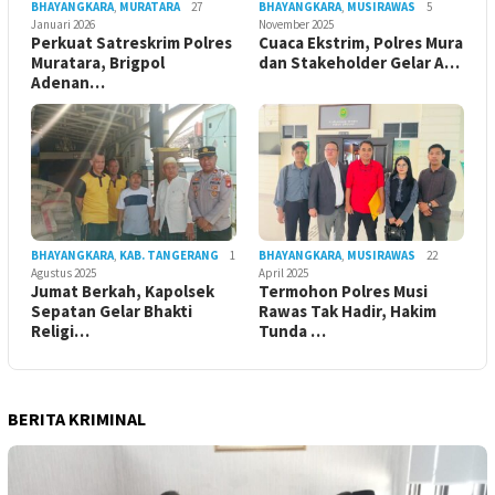
BHAYANGKARA
,
MURATARA
27
BHAYANGKARA
,
MUSIRAWAS
5
Januari 2026
November 2025
Perkuat Satreskrim Polres
Cuaca Ekstrim, Polres Mura
Muratara, Brigpol
dan Stakeholder Gelar A…
Adenan…
BHAYANGKARA
,
KAB. TANGERANG
1
BHAYANGKARA
,
MUSIRAWAS
22
Agustus 2025
April 2025
Jumat Berkah, Kapolsek
Termohon Polres Musi
Sepatan Gelar Bhakti
Rawas Tak Hadir, Hakim
Religi…
Tunda …
BERITA KRIMINAL