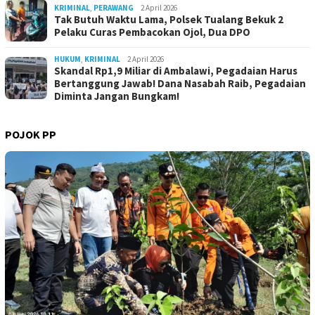
KRIMINAL
,
PERAWANG
2 April 2026
Tak Butuh Waktu Lama, Polsek Tualang Bekuk 2
Pelaku Curas Pembacokan Ojol, Dua DPO
HUKUM
,
KRIMINAL
2 April 2026
Skandal Rp1,9 Miliar di Ambalawi, Pegadaian Harus
Bertanggung Jawab! Dana Nasabah Raib, Pegadaian
Diminta Jangan Bungkam!
POJOK PP