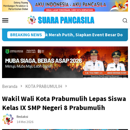
Loncat
ke
konten
Menu
Mobile
 Pariwisata
BREAKING NEWS
Plt Bupati Hendri Dukung Percepatan Penya
Beranda
KOTA PRABUMULIH
Wakil Wali Kota Prabumulih Lepas Siswa
Kelas IX SMP Negeri 8 Prabumulih
Redaksi
14 Mei 2026