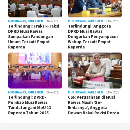
MUSIRAWAS
,
PARLEMEN
3 Mei 2025
MUSIRAWAS
,
PARLEMEN
2 Mei 2025
Terlindungi: Fraksi-Fraksi
Terlindungi: Anggota
DPRD Musi Rawas
DPRD Musi Rawas
Sampaikan Pandangan
Dengarkan Penyampaian
Umum Terkait Empat
Wabup Terkait Empat
Raperda
Raperda
MUSIRAWAS
,
PARLEMEN
2 Mei 2025
MUSIRAWAS
,
PARLEMEN
2 Mei 2025
Terlindungi: DPRD-
CSR Perusahaan di Musi
Pemkab Musi Rawas
Rawas Masih ‘Se-
Tandatangani MoU 13
Ikhlasnya’, Anggota
Raperda Tahun 2025
Dewan Bakal Revisi Perda ‎