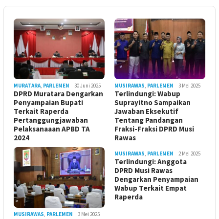
MURATARA
,
PARLEMEN
30 Juni 2025
MUSIRAWAS
,
PARLEMEN
3 Mei 2025
DPRD Muratara Dengarkan
Terlindungi: Wabup
Penyampaian Bupati
Suprayitno Sampaikan
Terkait Raperda
Jawaban Eksekutif
Pertanggungjawaban
Tentang Pandangan
Pelaksanaaan APBD TA
Fraksi-Fraksi DPRD Musi
2024
Rawas
MUSIRAWAS
,
PARLEMEN
2 Mei 2025
Terlindungi: Anggota
DPRD Musi Rawas
Dengarkan Penyampaian
Wabup Terkait Empat
Raperda
MUSIRAWAS
,
PARLEMEN
3 Mei 2025