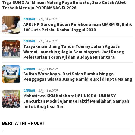
Tiga BUMD Air Minum Malang Raya Bersatu, Siap Cetak Atlet
Terbaik Menuju PORPAMNAS IX 2026
DAERAH
5 Agustus 2026
APKLI-P Dorong Badan Perekonomian UMKM RI, Bidik
100 Juta Pelaku Usaha Unggul 2030
DAERAH
5 Agustus 2026
Tasyakuran Ulang Tahun Tommy Johan Agusta
Warnai Launching Joglo Seminingrat, Jadi Ruang
Pelestarian Tosan Aji dan Budaya Nusantara
DAERAH
5 Agustus 2026
Sultan Wonokoyo, Dari Sales Bumbu hingga
Penggagas Wisata Juang Hamid Rusdi di Kota Malang
DAERAH
5 Agustus 2026
Mahasiswa KKN Kolaboratif UNISDA–UNHASY
Luncurkan Modul Ajar Interaktif Pemilahan Sampah
untuk Anaj Usia Dini
BERITA TNI – POLRI