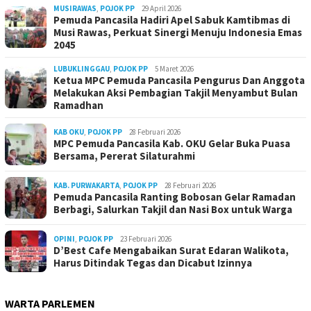
MUSIRAWAS
,
POJOK PP
29 April 2026
Pemuda Pancasila Hadiri Apel Sabuk Kamtibmas di
Musi Rawas, Perkuat Sinergi Menuju Indonesia Emas
2045
LUBUKLINGGAU
,
POJOK PP
5 Maret 2026
Ketua MPC Pemuda Pancasila Pengurus Dan Anggota
Melakukan Aksi Pembagian Takjil Menyambut Bulan
Ramadhan
KAB OKU
,
POJOK PP
28 Februari 2026
MPC Pemuda Pancasila Kab. OKU Gelar Buka Puasa
Bersama, Pererat Silaturahmi
KAB. PURWAKARTA
,
POJOK PP
28 Februari 2026
Pemuda Pancasila Ranting Bobosan Gelar Ramadan
Berbagi, Salurkan Takjil dan Nasi Box untuk Warga
OPINI
,
POJOK PP
23 Februari 2026
D’Best Cafe Mengabaikan Surat Edaran Walikota,
Harus Ditindak Tegas dan Dicabut Izinnya
WARTA PARLEMEN