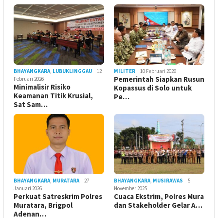
BHAYANGKARA
,
LUBUKLINGGAU
12
MILITER
10 Februari 2026
Pemerintah Siapkan Rusun
Februari 2026
Minimalisir Risiko
Kopassus di Solo untuk
Keamanan Titik Krusial,
Pe…
Sat Sam…
BHAYANGKARA
,
MURATARA
27
BHAYANGKARA
,
MUSIRAWAS
5
Januari 2026
November 2025
Perkuat Satreskrim Polres
Cuaca Ekstrim, Polres Mura
Muratara, Brigpol
dan Stakeholder Gelar A…
Adenan…