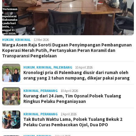
HUKUM
,
KRIMINAL
12 Mei 2026
Warga Asem Raja Soroti Dugaan Penyimpangan Pembangunan
Koperasi Merah Putih, Pertanyakan Peran Koramil dan
Transparansi Pengelolaan
HUKUM
,
KRIMINAL
,
PALEMBANG
10 April 2026
Kronologi pria di Palembang diusir dari rumah oleh
orang yang 2 tahun numpang, dikejar pakai parang
KRIMINAL
,
PERAWANG
10 April 2026
Kurang dari 24 Jam, Tim Opsnal Polsek Tualang
Ringkus Pelaku Penganiayaan
KRIMINAL
,
PERAWANG
2 April 2026
Tak Butuh Waktu Lama, Polsek Tualang Bekuk 2
Pelaku Curas Pembacokan Ojol, Dua DPO