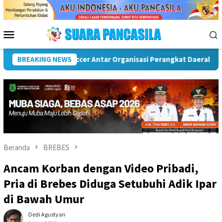
Loncat
ke
konten
Menu
Mobile
) Musi Rawas
BREAKING NEWS
Puncak Peringatan IPeKB Ke-19, Plt Bupa
Beranda
BREBES
Ancam Korban dengan Video Pribadi,
Pria di Brebes Diduga Setubuhi Adik Ipar
di Bawah Umur
Dedi Agustyan