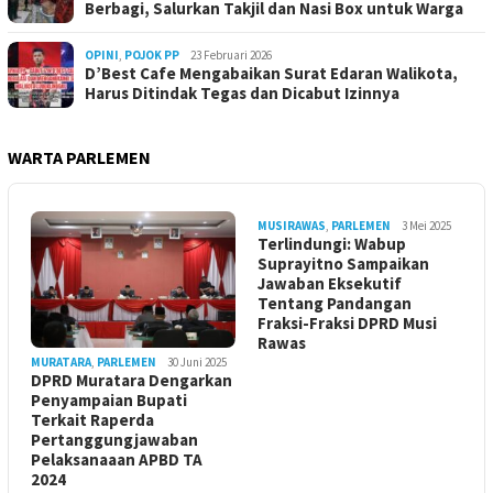
Berbagi, Salurkan Takjil dan Nasi Box untuk Warga
OPINI
,
POJOK PP
23 Februari 2026
D’Best Cafe Mengabaikan Surat Edaran Walikota,
Harus Ditindak Tegas dan Dicabut Izinnya
WARTA PARLEMEN
MUSIRAWAS
,
PARLEMEN
3 Mei 2025
Terlindungi: Wabup
Suprayitno Sampaikan
Jawaban Eksekutif
Tentang Pandangan
Fraksi-Fraksi DPRD Musi
Rawas
MURATARA
,
PARLEMEN
30 Juni 2025
DPRD Muratara Dengarkan
Penyampaian Bupati
Terkait Raperda
Pertanggungjawaban
Pelaksanaaan APBD TA
2024