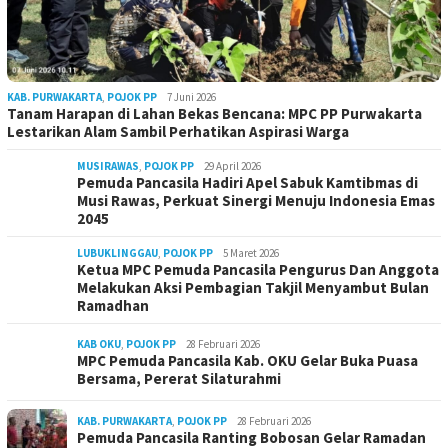
KAB. PURWAKARTA
,
POJOK PP
7 Juni 2026
Tanam Harapan di Lahan Bekas Bencana: MPC PP Purwakarta
Lestarikan Alam Sambil Perhatikan Aspirasi Warga
MUSIRAWAS
,
POJOK PP
29 April 2026
Pemuda Pancasila Hadiri Apel Sabuk Kamtibmas di
Musi Rawas, Perkuat Sinergi Menuju Indonesia Emas
2045
LUBUKLINGGAU
,
POJOK PP
5 Maret 2026
Ketua MPC Pemuda Pancasila Pengurus Dan Anggota
Melakukan Aksi Pembagian Takjil Menyambut Bulan
Ramadhan
KAB OKU
,
POJOK PP
28 Februari 2026
MPC Pemuda Pancasila Kab. OKU Gelar Buka Puasa
Bersama, Pererat Silaturahmi
KAB. PURWAKARTA
,
POJOK PP
28 Februari 2026
Pemuda Pancasila Ranting Bobosan Gelar Ramadan