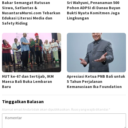
Bakar Semangat Ratusan
Sri Wahyuni, Penanaman 500
Siswa, Satlantas &
Pohon ADPSI di Danau Buyan
NusantaraMurni.com Tebarkan
Bukti Nyata Komitmen Jaga
Edukasi Literasi Media dan
Lingkungan
Safety Riding
HUT ke-67 dan Sertijab, IKM
Apresiasi Ketua PNB Bali untuk
Maesa Bali Buka Lembaran
5 Tahun Perjalanan
Baru
Kemanusiaan Ika Foundation
Tinggalkan Balasan
Alamat email Anda tidak akan dipublikasikan.
Ruas yang wajib ditandai
*