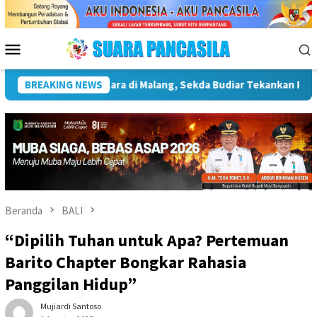
Loncat
ke
konten
Menu
Mobile
ya Infrastruktur Kebudayaan
BREAKING NEWS
Wakil Wali Kota Lepas Lom
Beranda
BALI
“Dipilih Tuhan untuk Apa? Pertemuan
Barito Chapter Bongkar Rahasia
Panggilan Hidup”
Mujiardi Santoso