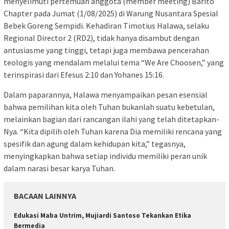
menyelimuti pertemuan anggota (member meeting) Barito
Chapter pada Jumat (1/08/2025) di Warung Nusantara Spesial
Bebek Goreng Sempidi. Kehadiran Timotius Halawa, selaku
Regional Director 2 (RD2), tidak hanya disambut dengan
antusiasme yang tinggi, tetapi juga membawa pencerahan
teologis yang mendalam melalui tema “We Are Choosen,” yang
terinspirasi dari Efesus 2:10 dan Yohanes 15:16.
Dalam paparannya, Halawa menyampaikan pesan esensial
bahwa pemilihan kita oleh Tuhan bukanlah suatu kebetulan,
melainkan bagian dari rancangan ilahi yang telah ditetapkan-
Nya. “Kita dipilih oleh Tuhan karena Dia memiliki rencana yang
spesifik dan agung dalam kehidupan kita,” tegasnya,
menyingkapkan bahwa setiap individu memiliki peran unik
dalam narasi besar karya Tuhan.
BACAAN LAINNYA
Edukasi Maba Untrim, Mujiardi Santoso Tekankan Etika
Bermedia