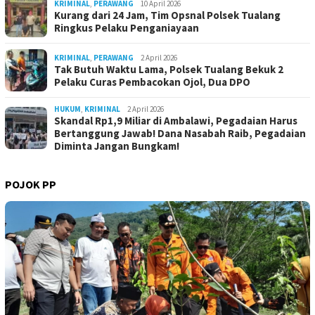
KRIMINAL
,
PERAWANG
10 April 2026
Kurang dari 24 Jam, Tim Opsnal Polsek Tualang
Ringkus Pelaku Penganiayaan
KRIMINAL
,
PERAWANG
2 April 2026
Tak Butuh Waktu Lama, Polsek Tualang Bekuk 2
Pelaku Curas Pembacokan Ojol, Dua DPO
HUKUM
,
KRIMINAL
2 April 2026
Skandal Rp1,9 Miliar di Ambalawi, Pegadaian Harus
Bertanggung Jawab! Dana Nasabah Raib, Pegadaian
Diminta Jangan Bungkam!
POJOK PP