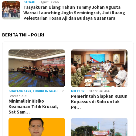
DAERAH
5 Agustus 2026
Tasyakuran Ulang Tahun Tommy Johan Agusta
Warnai Launching Joglo Seminingrat, Jadi Ruang
Pelestarian Tosan Aji dan Budaya Nusantara
BERITA TNI – POLRI
BHAYANGKARA
,
LUBUKLINGGAU
12
MILITER
10 Februari 2026
Pemerintah Siapkan Rusun
Februari 2026
Minimalisir Risiko
Kopassus di Solo untuk
Keamanan Titik Krusial,
Pe…
Sat Sam…