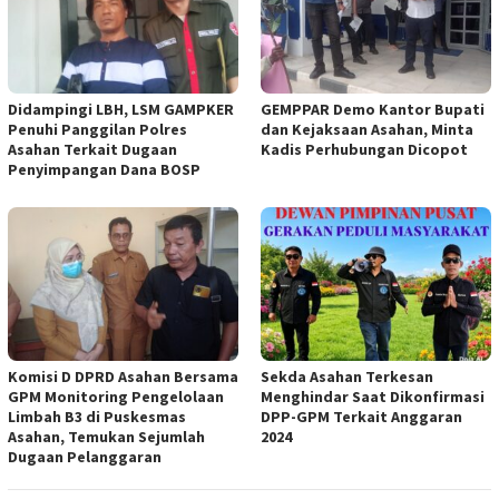
Didampingi LBH, LSM GAMPKER
GEMPPAR Demo Kantor Bupati
Penuhi Panggilan Polres
dan Kejaksaan Asahan, Minta
Asahan Terkait Dugaan
Kadis Perhubungan Dicopot
Penyimpangan Dana BOSP
Komisi D DPRD Asahan Bersama
Sekda Asahan Terkesan
GPM Monitoring Pengelolaan
Menghindar Saat Dikonfirmasi
Limbah B3 di Puskesmas
DPP-GPM Terkait Anggaran
Asahan, Temukan Sejumlah
2024
Dugaan Pelanggaran