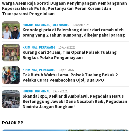
Warga Asem Raja Soroti Dugaan Penyimpangan Pembangunan
Koperasi Merah Putih, Pertanyakan Peran Koramil dan
Transparansi Pengelolaan
HUKUM
,
KRIMINAL
,
PALEMBANG
10 April 2026
Kronologi pria di Palembang diusir dari rumah oleh
orang yang 2 tahun numpang, dikejar pakai parang
KRIMINAL
,
PERAWANG
10 April 2026
Kurang dari 24 Jam, Tim Opsnal Polsek Tualang
Ringkus Pelaku Penganiayaan
KRIMINAL
,
PERAWANG
2 April 2026
Tak Butuh Waktu Lama, Polsek Tualang Bekuk 2
Pelaku Curas Pembacokan Ojol, Dua DPO
HUKUM
,
KRIMINAL
2 April 2026
Skandal Rp1,9 Miliar di Ambalawi, Pegadaian Harus
Bertanggung Jawab! Dana Nasabah Raib, Pegadaian
Diminta Jangan Bungkam!
POJOK PP