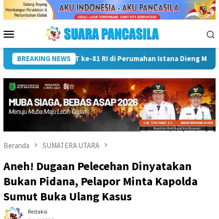
Loncat
ke
konten
Menu
Mobile
BREAKING NEWS
Wali Kota Lubuk Linggau Kukuhkan Pramuka Garuda dan Le
Beranda
SUMATERA UTARA
Aneh! Dugaan Pelecehan Dinyatakan
Bukan Pidana, Pelapor Minta Kapolda
Sumut Buka Ulang Kasus
Redaksi