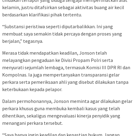
tindakan terlapor yang diduga sengaja memperlihatkan alat
kelamin, justru ditafsirkan sebagai aktivitas buang air kecil
berdasarkan klarifikasi pihak tertentu.
‎“Substansi peristiwa seperti diputarbalikkan. Ini yang
membuat saya semakin tidak percaya dengan proses yang
berjalan,” tegasnya.
‎Merasa tidak mendapatkan keadilan, Jonson telah
melayangkan pengaduan ke Divisi Propam Polri serta
menyurati sejumlah lembaga, termasuk Komisi III DPR RI dan
Kompolnas. Ia juga mempertanyakan transparansi gelar
perkara serta pemeriksaan ahli yang disebut dilakukan tanpa
keterbukaan kepada pelapor.
‎Dalam permohonannya, Jonson meminta agar dilakukan gelar
perkara khusus guna membuka kembali kasus yang telah
dihentikan, sekaligus mengevaluasi kinerja penyidik yang
menangani perkara tersebut.
‎‎“Saya hanya ingin keadilan dan kepastian hukum. Jangan