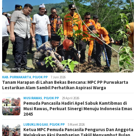
KAB. PURWAKARTA
,
POJOK PP
7 Juni 2026
Tanam Harapan di Lahan Bekas Bencana: MPC PP Purwakarta
Lestarikan Alam Sambil Perhatikan Aspirasi Warga
MUSIRAWAS
,
POJOK PP
29 April 2026
Pemuda Pancasila Hadiri Apel Sabuk Kamtibmas di
Musi Rawas, Perkuat Sinergi Menuju Indonesia Emas
2045
LUBUKLINGGAU
,
POJOK PP
5 Maret 2026
Ketua MPC Pemuda Pancasila Pengurus Dan Anggota
Melakukan Aksi Pembagian Takjil Menyambut Bulan