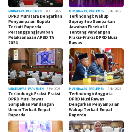
MURATARA
,
PARLEMEN
30 Juni 2025
MUSIRAWAS
,
PARLEMEN
3 Mei 2025
DPRD Muratara Dengarkan
Terlindungi: Wabup
Penyampaian Bupati
Suprayitno Sampaikan
Terkait Raperda
Jawaban Eksekutif
Pertanggungjawaban
Tentang Pandangan
Pelaksanaaan APBD TA
Fraksi-Fraksi DPRD Musi
2024
Rawas
MUSIRAWAS
,
PARLEMEN
3 Mei 2025
MUSIRAWAS
,
PARLEMEN
2 Mei 2025
Terlindungi: Fraksi-Fraksi
Terlindungi: Anggota
DPRD Musi Rawas
DPRD Musi Rawas
Sampaikan Pandangan
Dengarkan Penyampaian
Umum Terkait Empat
Wabup Terkait Empat
Raperda
Raperda