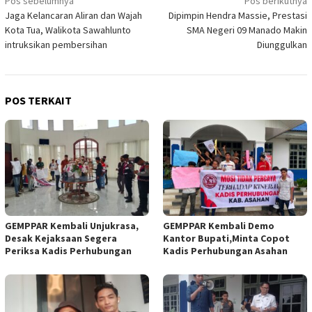
Navigasi
Pos sebelumnya
Pos berikutnya
Jaga Kelancaran Aliran dan Wajah
Dipimpin Hendra Massie, Prestasi
pos
Kota Tua, Walikota Sawahlunto
SMA Negeri 09 Manado Makin
intruksikan pembersihan
Diunggulkan
POS TERKAIT
GEMPPAR Kembali Unjukrasa,
GEMPPAR Kembali Demo
Desak Kejaksaan Segera
Kantor Bupati,Minta Copot
Periksa Kadis Perhubungan
Kadis Perhubungan Asahan