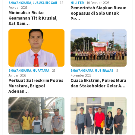
BHAYANGKARA
,
LUBUKLINGGAU
12
MILITER
10 Februari 2026
Pemerintah Siapkan Rusun
Februari 2026
Minimalisir Risiko
Kopassus di Solo untuk
Keamanan Titik Krusial,
Pe…
Sat Sam…
BHAYANGKARA
,
MURATARA
27
BHAYANGKARA
,
MUSIRAWAS
5
Januari 2026
November 2025
Perkuat Satreskrim Polres
Cuaca Ekstrim, Polres Mura
Muratara, Brigpol
dan Stakeholder Gelar A…
Adenan…