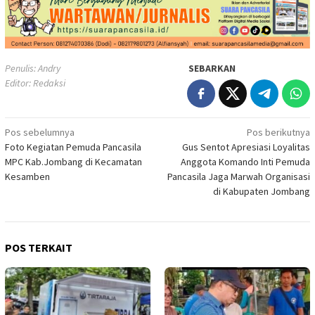
Penulis: Andry
SEBARKAN
Editor: Redaksi
Navigasi
Pos sebelumnya
Pos berikutnya
Foto Kegiatan Pemuda Pancasila
Gus Sentot Apresiasi Loyalitas
pos
MPC Kab.Jombang di Kecamatan
Anggota Komando Inti Pemuda
Kesamben
Pancasila Jaga Marwah Organisasi
di Kabupaten Jombang
POS TERKAIT