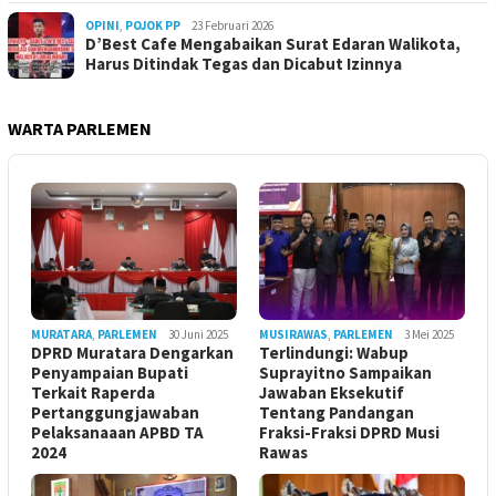
OPINI
,
POJOK PP
23 Februari 2026
D’Best Cafe Mengabaikan Surat Edaran Walikota,
Harus Ditindak Tegas dan Dicabut Izinnya
WARTA PARLEMEN
MURATARA
,
PARLEMEN
30 Juni 2025
MUSIRAWAS
,
PARLEMEN
3 Mei 2025
DPRD Muratara Dengarkan
Terlindungi: Wabup
Penyampaian Bupati
Suprayitno Sampaikan
Terkait Raperda
Jawaban Eksekutif
Pertanggungjawaban
Tentang Pandangan
Pelaksanaaan APBD TA
Fraksi-Fraksi DPRD Musi
2024
Rawas