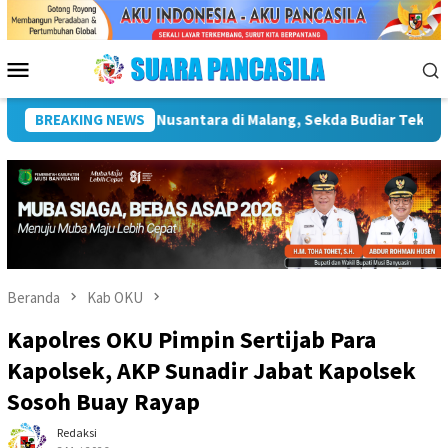
Loncat
ke
konten
Menu
Mobile
gnya Infrastruktur Kebudayaan
BREAKING NEWS
Wakil Wali Kota Lepas L
Beranda
Kab OKU
Kapolres OKU Pimpin Sertijab Para
Kapolsek, AKP Sunadir Jabat Kapolsek
Sosoh Buay Rayap
Redaksi