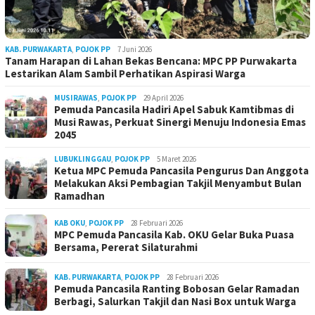
KAB. PURWAKARTA
,
POJOK PP
7 Juni 2026
Tanam Harapan di Lahan Bekas Bencana: MPC PP Purwakarta
Lestarikan Alam Sambil Perhatikan Aspirasi Warga
MUSIRAWAS
,
POJOK PP
29 April 2026
Pemuda Pancasila Hadiri Apel Sabuk Kamtibmas di
Musi Rawas, Perkuat Sinergi Menuju Indonesia Emas
2045
LUBUKLINGGAU
,
POJOK PP
5 Maret 2026
Ketua MPC Pemuda Pancasila Pengurus Dan Anggota
Melakukan Aksi Pembagian Takjil Menyambut Bulan
Ramadhan
KAB OKU
,
POJOK PP
28 Februari 2026
MPC Pemuda Pancasila Kab. OKU Gelar Buka Puasa
Bersama, Pererat Silaturahmi
KAB. PURWAKARTA
,
POJOK PP
28 Februari 2026
Pemuda Pancasila Ranting Bobosan Gelar Ramadan
Berbagi, Salurkan Takjil dan Nasi Box untuk Warga