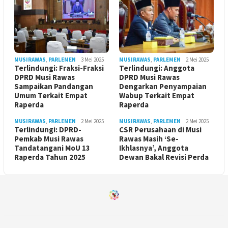
MUSIRAWAS
,
PARLEMEN
3 Mei 2025
MUSIRAWAS
,
PARLEMEN
2 Mei 2025
Terlindungi: Fraksi-Fraksi
Terlindungi: Anggota
DPRD Musi Rawas
DPRD Musi Rawas
Sampaikan Pandangan
Dengarkan Penyampaian
Umum Terkait Empat
Wabup Terkait Empat
Raperda
Raperda
MUSIRAWAS
,
PARLEMEN
2 Mei 2025
MUSIRAWAS
,
PARLEMEN
2 Mei 2025
Terlindungi: DPRD-
CSR Perusahaan di Musi
Pemkab Musi Rawas
Rawas Masih ‘Se-
Tandatangani MoU 13
Ikhlasnya’, Anggota
Raperda Tahun 2025
Dewan Bakal Revisi Perda ‎