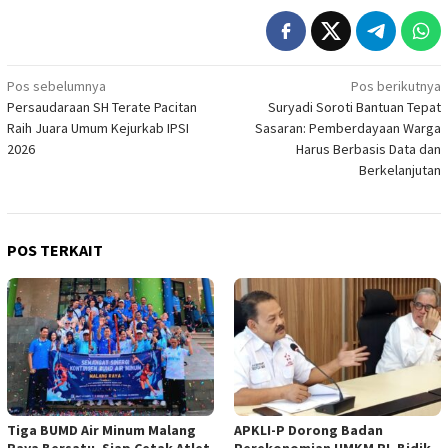
Navigasi
Pos sebelumnya
Pos berikutnya
Persaudaraan SH Terate Pacitan
Suryadi Soroti Bantuan Tepat
pos
Raih Juara Umum Kejurkab IPSI
Sasaran: Pemberdayaan Warga
2026
Harus Berbasis Data dan
Berkelanjutan
POS TERKAIT
Tiga BUMD Air Minum Malang
APKLI-P Dorong Badan