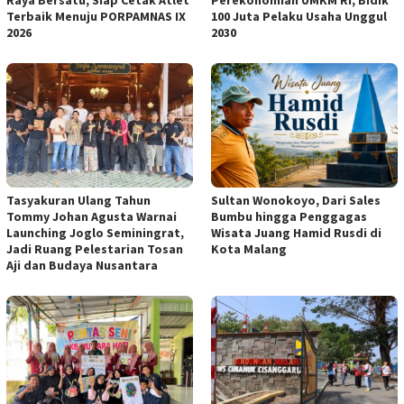
Raya Bersatu, Siap Cetak Atlet
Perekonomian UMKM RI, Bidik
Terbaik Menuju PORPAMNAS IX
100 Juta Pelaku Usaha Unggul
2026
2030
Tasyakuran Ulang Tahun
Sultan Wonokoyo, Dari Sales
Tommy Johan Agusta Warnai
Bumbu hingga Penggagas
Launching Joglo Seminingrat,
Wisata Juang Hamid Rusdi di
Jadi Ruang Pelestarian Tosan
Kota Malang
Aji dan Budaya Nusantara