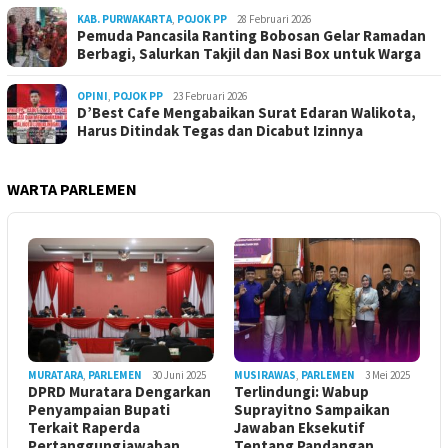
KAB. PURWAKARTA
,
POJOK PP
28 Februari 2026
Pemuda Pancasila Ranting Bobosan Gelar Ramadan
Berbagi, Salurkan Takjil dan Nasi Box untuk Warga
OPINI
,
POJOK PP
23 Februari 2026
D’Best Cafe Mengabaikan Surat Edaran Walikota,
Harus Ditindak Tegas dan Dicabut Izinnya
WARTA PARLEMEN
MURATARA
,
PARLEMEN
30 Juni 2025
MUSIRAWAS
,
PARLEMEN
3 Mei 2025
DPRD Muratara Dengarkan
Terlindungi: Wabup
Penyampaian Bupati
Suprayitno Sampaikan
Terkait Raperda
Jawaban Eksekutif
Pertanggungjawaban
Tentang Pandangan