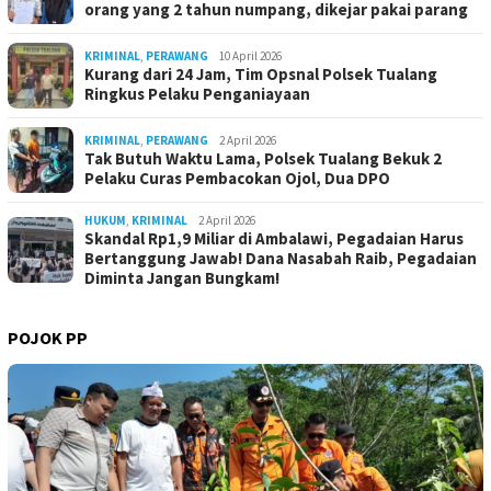
orang yang 2 tahun numpang, dikejar pakai parang
KRIMINAL
,
PERAWANG
10 April 2026
Kurang dari 24 Jam, Tim Opsnal Polsek Tualang
Ringkus Pelaku Penganiayaan
KRIMINAL
,
PERAWANG
2 April 2026
Tak Butuh Waktu Lama, Polsek Tualang Bekuk 2
Pelaku Curas Pembacokan Ojol, Dua DPO
HUKUM
,
KRIMINAL
2 April 2026
Skandal Rp1,9 Miliar di Ambalawi, Pegadaian Harus
Bertanggung Jawab! Dana Nasabah Raib, Pegadaian
Diminta Jangan Bungkam!
POJOK PP