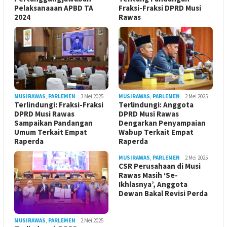
Pelaksanaaan APBD TA
Fraksi-Fraksi DPRD Musi
2024
Rawas
MUSIRAWAS
,
PARLEMEN
3 Mei 2025
MUSIRAWAS
,
PARLEMEN
2 Mei 2025
Terlindungi: Fraksi-Fraksi
Terlindungi: Anggota
DPRD Musi Rawas
DPRD Musi Rawas
Sampaikan Pandangan
Dengarkan Penyampaian
Umum Terkait Empat
Wabup Terkait Empat
Raperda
Raperda
MUSIRAWAS
,
PARLEMEN
2 Mei 2025
CSR Perusahaan di Musi
Rawas Masih ‘Se-
Ikhlasnya’, Anggota
Dewan Bakal Revisi Perda ‎
MUSIRAWAS
,
PARLEMEN
2 Mei 2025