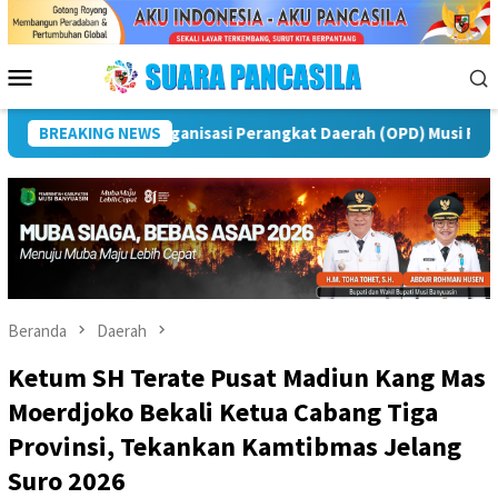
Loncat
ke
konten
Menu
Mobile
BREAKING NEWS
Puncak Peringatan IPeKB Ke-19, Plt Bupati Rejang Lebo
Beranda
Daerah
Ketum SH Terate Pusat Madiun Kang Mas
Moerdjoko Bekali Ketua Cabang Tiga
Provinsi, Tekankan Kamtibmas Jelang
Suro 2026