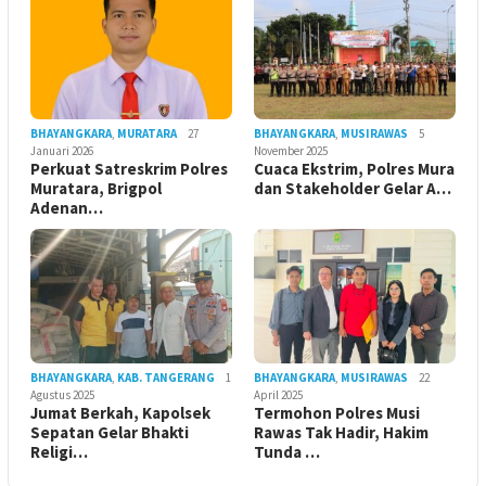
BHAYANGKARA
,
MURATARA
27
BHAYANGKARA
,
MUSIRAWAS
5
Januari 2026
November 2025
Perkuat Satreskrim Polres
Cuaca Ekstrim, Polres Mura
Muratara, Brigpol
dan Stakeholder Gelar A…
Adenan…
BHAYANGKARA
,
KAB. TANGERANG
1
BHAYANGKARA
,
MUSIRAWAS
22
Agustus 2025
April 2025
Jumat Berkah, Kapolsek
Termohon Polres Musi
Sepatan Gelar Bhakti
Rawas Tak Hadir, Hakim
Religi…
Tunda …