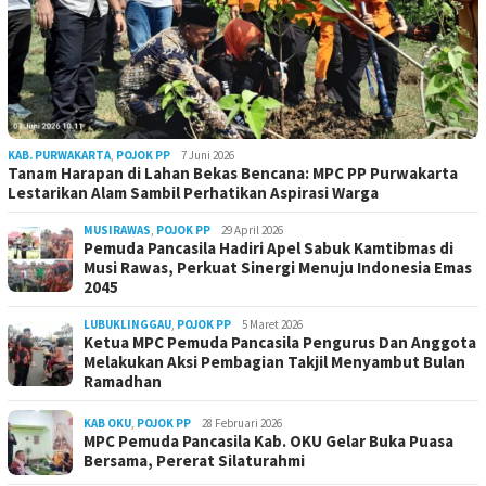
KAB. PURWAKARTA
,
POJOK PP
7 Juni 2026
Tanam Harapan di Lahan Bekas Bencana: MPC PP Purwakarta
Lestarikan Alam Sambil Perhatikan Aspirasi Warga
MUSIRAWAS
,
POJOK PP
29 April 2026
Pemuda Pancasila Hadiri Apel Sabuk Kamtibmas di
Musi Rawas, Perkuat Sinergi Menuju Indonesia Emas
2045
LUBUKLINGGAU
,
POJOK PP
5 Maret 2026
Ketua MPC Pemuda Pancasila Pengurus Dan Anggota
Melakukan Aksi Pembagian Takjil Menyambut Bulan
Ramadhan
KAB OKU
,
POJOK PP
28 Februari 2026
MPC Pemuda Pancasila Kab. OKU Gelar Buka Puasa
Bersama, Pererat Silaturahmi