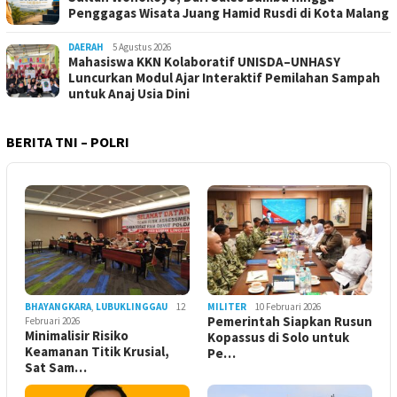
Penggagas Wisata Juang Hamid Rusdi di Kota Malang
DAERAH
5 Agustus 2026
Mahasiswa KKN Kolaboratif UNISDA–UNHASY
Luncurkan Modul Ajar Interaktif Pemilahan Sampah
untuk Anaj Usia Dini
BERITA TNI – POLRI
BHAYANGKARA
,
LUBUKLINGGAU
12
MILITER
10 Februari 2026
Pemerintah Siapkan Rusun
Februari 2026
Minimalisir Risiko
Kopassus di Solo untuk
Keamanan Titik Krusial,
Pe…
Sat Sam…