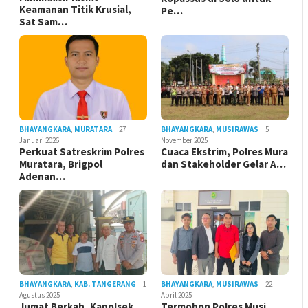
Keamanan Titik Krusial,
Pe…
Sat Sam…
BHAYANGKARA
,
MURATARA
27
BHAYANGKARA
,
MUSIRAWAS
5
Januari 2026
November 2025
Perkuat Satreskrim Polres
Cuaca Ekstrim, Polres Mura
Muratara, Brigpol
dan Stakeholder Gelar A…
Adenan…
BHAYANGKARA
,
KAB. TANGERANG
1
BHAYANGKARA
,
MUSIRAWAS
22
Agustus 2025
April 2025
Jumat Berkah, Kapolsek
Termohon Polres Musi