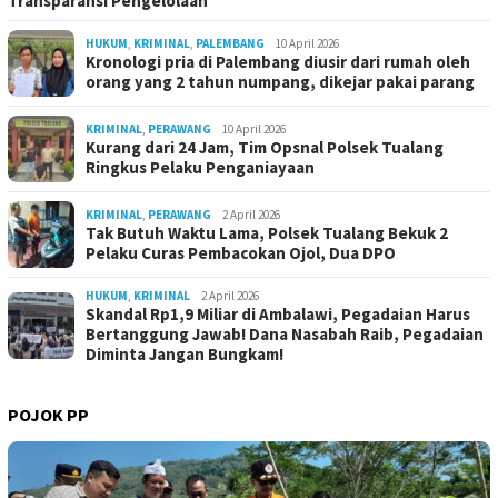
Transparansi Pengelolaan
HUKUM
,
KRIMINAL
,
PALEMBANG
10 April 2026
Kronologi pria di Palembang diusir dari rumah oleh
orang yang 2 tahun numpang, dikejar pakai parang
KRIMINAL
,
PERAWANG
10 April 2026
Kurang dari 24 Jam, Tim Opsnal Polsek Tualang
Ringkus Pelaku Penganiayaan
KRIMINAL
,
PERAWANG
2 April 2026
Tak Butuh Waktu Lama, Polsek Tualang Bekuk 2
Pelaku Curas Pembacokan Ojol, Dua DPO
HUKUM
,
KRIMINAL
2 April 2026
Skandal Rp1,9 Miliar di Ambalawi, Pegadaian Harus
Bertanggung Jawab! Dana Nasabah Raib, Pegadaian
Diminta Jangan Bungkam!
POJOK PP