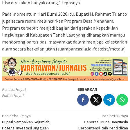
bisa dirasakan banyak orang,” tegasnya.
Pada momentum Hari Bumi 2026 itu, Bupati H. Rahmat Trianto
juga secara resmi meluncurkan Program Desa Menanam.
Program tersebut menjadi bagian dari gerakan kepedulian
lingkungan di Kabupaten Tanah Laut yang diharapkan mampu
mendorong partisipasi masyarakat dalam menjaga kelestarian
alam secara berkelanjutan.(suarapancasila.id-foto:ist/mctala)
Penulis: Hayat
SEBARKAN
Editor: Hayat
Navigasi
Pos sebelumnya
Pos berikutnya
Bupati Sampaikan Sejumlah
Generasi Muda Banyuasin
pos
Potensi Investasi Unggulan
Berpontensi Raih Pendidikan