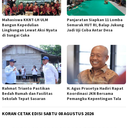
Mahasiswa KKNT-LH ULM
Panjaratan Siapkan 11 Lomba
Bangun Kepedulian
Semarak HUT RI, Balap Jukung
Lingkungan Lewat Aksi Nyata
Jadi Uji Coba Antar Desa
di Sungai Cuka
Rahmat Trianto Pastikan
H. Agus Prasetya Hadiri Rapat
Bedah Rumah dan Fasilitas
Koordinasi JKN Bersama
Sekolah Tepat Sasaran
Pemangku Kepentingan Tala
KORAN CETAK EDISI SABTU 08 AGUSTUS 2026