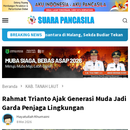
Loncat
ke
konten
Menu
Mobile
ya Infrastruktur Kebudayaan
BREAKING NEWS
Wakil Wali Kota Lepas Lom
Beranda
KAB. TANAH LAUT
Rahmat Trianto Ajak Generasi Muda Jadi
Garda Penjaga Lingkungan
Hayatullah Khumaini
8 Mei 2026