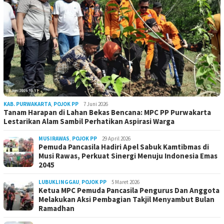
KAB. PURWAKARTA
,
POJOK PP
7 Juni 2026
Tanam Harapan di Lahan Bekas Bencana: MPC PP Purwakarta
Lestarikan Alam Sambil Perhatikan Aspirasi Warga
MUSIRAWAS
,
POJOK PP
29 April 2026
Pemuda Pancasila Hadiri Apel Sabuk Kamtibmas di
Musi Rawas, Perkuat Sinergi Menuju Indonesia Emas
2045
LUBUKLINGGAU
,
POJOK PP
5 Maret 2026
Ketua MPC Pemuda Pancasila Pengurus Dan Anggota
Melakukan Aksi Pembagian Takjil Menyambut Bulan
Ramadhan