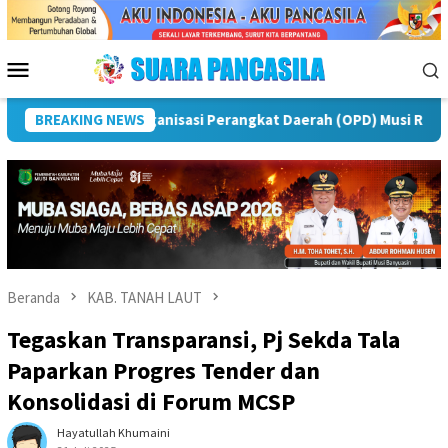
Loncat
ke
konten
Menu
Mobile
BREAKING NEWS
Puncak Peringatan IPeKB Ke-19, Plt Bupati Rejang Leb
Beranda
KAB. TANAH LAUT
Tegaskan Transparansi, Pj Sekda Tala
Paparkan Progres Tender dan
Konsolidasi di Forum MCSP
Hayatullah Khumaini