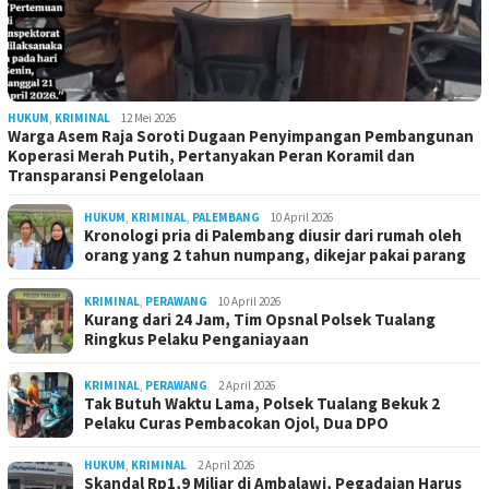
HUKUM
,
KRIMINAL
12 Mei 2026
Warga Asem Raja Soroti Dugaan Penyimpangan Pembangunan
Koperasi Merah Putih, Pertanyakan Peran Koramil dan
Transparansi Pengelolaan
HUKUM
,
KRIMINAL
,
PALEMBANG
10 April 2026
Kronologi pria di Palembang diusir dari rumah oleh
orang yang 2 tahun numpang, dikejar pakai parang
KRIMINAL
,
PERAWANG
10 April 2026
Kurang dari 24 Jam, Tim Opsnal Polsek Tualang
Ringkus Pelaku Penganiayaan
KRIMINAL
,
PERAWANG
2 April 2026
Tak Butuh Waktu Lama, Polsek Tualang Bekuk 2
Pelaku Curas Pembacokan Ojol, Dua DPO
HUKUM
,
KRIMINAL
2 April 2026
Skandal Rp1,9 Miliar di Ambalawi, Pegadaian Harus