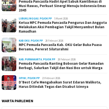
Pemuda Pancasila Hadiri Apel Sabuk Kamtibmas di
Musi Rawas, Perkuat Sinergi Menuju Indonesia Emas
2045
LUBUKLINGGAU
,
POJOK PP
5 Maret 2026
Ketua MPC Pemuda Pancasila Pengurus Dan Anggota
Melakukan Aksi Pembagian Takjil Menyambut Bulan
Ramadhan
KAB OKU
,
POJOK PP
28 Februari 2026
MPC Pemuda Pancasila Kab. OKU Gelar Buka Puasa
Bersama, Pererat Silaturahmi
KAB. PURWAKARTA
,
POJOK PP
28 Februari 2026
Pemuda Pancasila Ranting Bobosan Gelar Ramadan
Berbagi, Salurkan Takjil dan Nasi Box untuk Warga
OPINI
,
POJOK PP
23 Februari 2026
D’Best Cafe Mengabaikan Surat Edaran Walikota,
Harus Ditindak Tegas dan Dicabut Izinnya
WARTA PARLEMEN