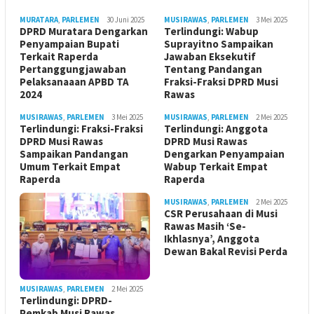
MURATARA
,
PARLEMEN
30 Juni 2025
MUSIRAWAS
,
PARLEMEN
3 Mei 2025
DPRD Muratara Dengarkan
Terlindungi: Wabup
Penyampaian Bupati
Suprayitno Sampaikan
Terkait Raperda
Jawaban Eksekutif
Pertanggungjawaban
Tentang Pandangan
Pelaksanaaan APBD TA
Fraksi-Fraksi DPRD Musi
2024
Rawas
MUSIRAWAS
,
PARLEMEN
3 Mei 2025
MUSIRAWAS
,
PARLEMEN
2 Mei 2025
Terlindungi: Fraksi-Fraksi
Terlindungi: Anggota
DPRD Musi Rawas
DPRD Musi Rawas
Sampaikan Pandangan
Dengarkan Penyampaian
Umum Terkait Empat
Wabup Terkait Empat
Raperda
Raperda
MUSIRAWAS
,
PARLEMEN
2 Mei 2025
CSR Perusahaan di Musi
Rawas Masih ‘Se-
Ikhlasnya’, Anggota
Dewan Bakal Revisi Perda ‎
MUSIRAWAS
,
PARLEMEN
2 Mei 2025
Terlindungi: DPRD-
Pemkab Musi Rawas