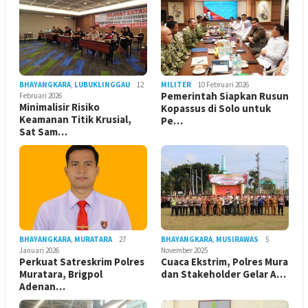
BHAYANGKARA
,
LUBUKLINGGAU
12
MILITER
10 Februari 2026
Pemerintah Siapkan Rusun
Februari 2026
Minimalisir Risiko
Kopassus di Solo untuk
Keamanan Titik Krusial,
Pe…
Sat Sam…
BHAYANGKARA
,
MURATARA
27
BHAYANGKARA
,
MUSIRAWAS
5
Januari 2026
November 2025
Perkuat Satreskrim Polres
Cuaca Ekstrim, Polres Mura
Muratara, Brigpol
dan Stakeholder Gelar A…
Adenan…