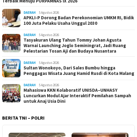
Terbaik Menuju PORPAMNAS IX 2026
DAERAH
5 Agustus 2026
APKLI-P Dorong Badan Perekonomian UMKM RI, Bidik
100 Juta Pelaku Usaha Unggul 2030
DAERAH
5 Agustus 2026
Tasyakuran Ulang Tahun Tommy Johan Agusta
Warnai Launching Joglo Seminingrat, Jadi Ruang
Pelestarian Tosan Aji dan Budaya Nusantara
DAERAH
5 Agustus 2026
Sultan Wonokoyo, Dari Sales Bumbu hingga
Penggagas Wisata Juang Hamid Rusdi di Kota Malang
DAERAH
5 Agustus 2026
Mahasiswa KKN Kolaboratif UNISDA–UNHASY
Luncurkan Modul Ajar Interaktif Pemilahan Sampah
untuk Anaj Usia Dini
BERITA TNI – POLRI