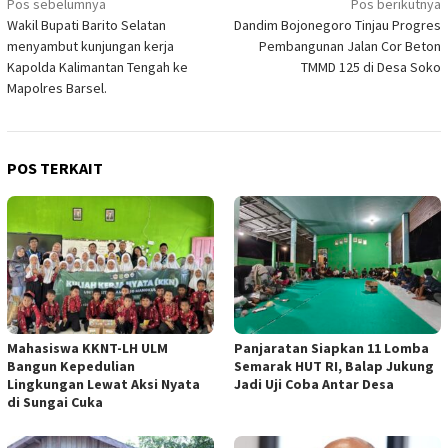
Navigasi
Pos sebelumnya
Pos berikutnya
Wakil Bupati Barito Selatan
Dandim Bojonegoro Tinjau Progres
pos
menyambut kunjungan kerja
Pembangunan Jalan Cor Beton
Kapolda Kalimantan Tengah ke
TMMD 125 di Desa Soko
Mapolres Barsel.
POS TERKAIT
Mahasiswa KKNT-LH ULM
Panjaratan Siapkan 11 Lomba
Bangun Kepedulian
Semarak HUT RI, Balap Jukung
Lingkungan Lewat Aksi Nyata
Jadi Uji Coba Antar Desa
di Sungai Cuka