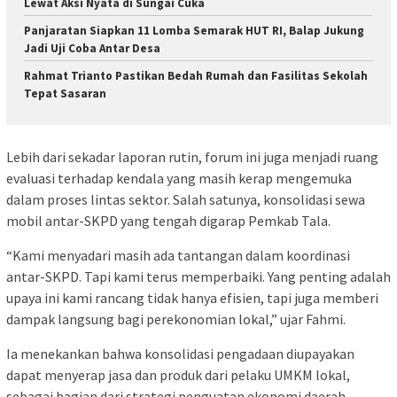
Lewat Aksi Nyata di Sungai Cuka
Panjaratan Siapkan 11 Lomba Semarak HUT RI, Balap Jukung
Jadi Uji Coba Antar Desa
Rahmat Trianto Pastikan Bedah Rumah dan Fasilitas Sekolah
Tepat Sasaran
Lebih dari sekadar laporan rutin, forum ini juga menjadi ruang
evaluasi terhadap kendala yang masih kerap mengemuka
dalam proses lintas sektor. Salah satunya, konsolidasi sewa
mobil antar-SKPD yang tengah digarap Pemkab Tala.
“Kami menyadari masih ada tantangan dalam koordinasi
antar-SKPD. Tapi kami terus memperbaiki. Yang penting adalah
upaya ini kami rancang tidak hanya efisien, tapi juga memberi
dampak langsung bagi perekonomian lokal,” ujar Fahmi.
Ia menekankan bahwa konsolidasi pengadaan diupayakan
dapat menyerap jasa dan produk dari pelaku UMKM lokal,
sebagai bagian dari strategi penguatan ekonomi daerah.